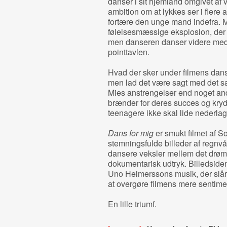
danser i sit hjemland omgivet af
ambition om at lykkes ser i flere a
fortære den unge mand indefra. 
følelsesmæssige eksplosion, der 
men danseren danser videre med bl
pointtavlen.
Hvad der sker under filmens danse
men lad det være sagt med det 
Mies anstrengelser end noget ande
brænder for deres succes og krydse
teenagere ikke skal lide nederlag
Dans for mig
er smukt filmet af S
stemningsfulde billeder af regn
dansere veksler mellem det drøm
dokumentarisk udtryk. Billedsid
Uno Helmerssons musik, der slår
at overgøre filmens mere sentime
En lille triumf.