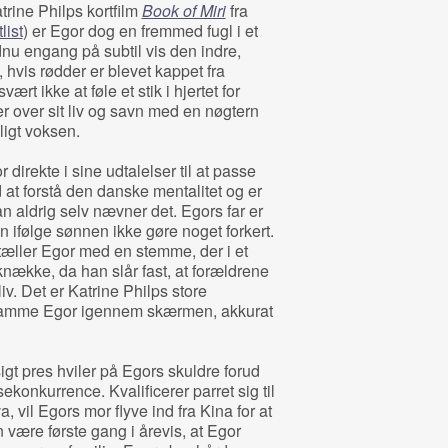
rine Philps kortfilm
Book of Miri
fra
list
) er Egor dog en fremmed fugl i et
nu engang på subtil vis den indre,
, hvis rødder er blevet kappet fra
rt ikke at føle et stik i hjertet for
er over sit liv og savn med en nøgtern
ligt voksen.
 direkte i sine udtalelser til at passe
at forstå den danske mentalitet og er
n aldrig selv nævner det. Egors far er
an ifølge sønnen ikke gøre noget forkert.
ortæller Egor med en stemme, der i et
nække, da han slår fast, at forældrene
iv. Det er Katrine Philps store
at kramme Egor igennem skærmen, akkurat
gt pres hviler på Egors skuldre forud
onkurrence. Kvalificerer parret sig til
vil Egors mor flyve ind fra Kina for at
 være første gang i årevis, at Egor