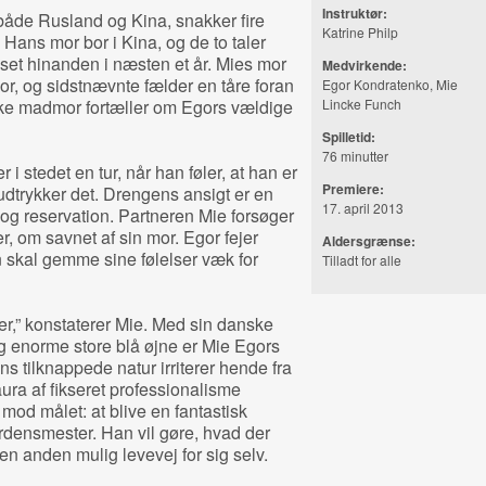
Instruktør:
både Rusland og Kina, snakker fire
Katrine Philp
n. Hans mor bor i Kina, og de to taler
set hinanden i næsten et år. Mies mor
Medvirkende:
, og sidstnævnte fælder en tåre foran
Egor Kondratenko, Mie
e madmor fortæller om Egors vældige
Lincke Funch
Spilletid:
76 minutter
i stedet en tur, når han føler, at han er
Premiere:
 udtrykker det. Drengens ansigt er en
17. april 2013
 og reservation. Partneren Mie forsøger
ser, om savnet af sin mor. Egor fejer
Aldersgrænse:
n skal gemme sine følelser væk for
Tilladt for alle
ner,” konstaterer Mie. Med sin danske
og enorme store blå øjne er Mie Egors
 tilknappede natur irriterer hende fra
ura af fikseret professionalisme
mod målet: at blive en fantastisk
rdensmester. Han vil gøre, hvad der
ingen anden mulig levevej for sig selv.