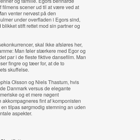
 venner og familie. Egors benhårde
f filmens scener ud til at være ved at
Man venter nervøst på den
ulmer under overfladen i Egors sind,
ikket stift rettet mod sin partner og
konkurrencer, skal ikke afsløres her,
samme: Man føler stærkere med Egor og
t par i de fleste fiktive dansefilm. Man
r fingre og tæer for, at de to
ets skuffelse.
ophia Olsson og Niels Thastum, hvis
våde Danmark versus de elegante
meriske og et mere nøgent
en akkompagneres fint af komponisten
 en tilpas sørgmodig stemning an uden
ntale aspekter.