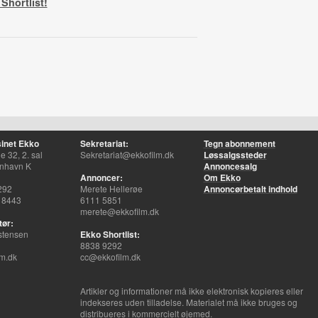
Shortlist!
inet Ekko
Sekretariat:
Tegn abonnement
 32, 2. sal
Sekretariat@ekkofilm.dk
Løssalgssteder
nhavn K
Annoncesalg
Annoncer:
Om Ekko
292
Merete Hellerøe
Annoncørbetalt indhold
 8443
6111 5851
merete@ekkofilm.dk
tør:
stensen
Ekko Shortlist:
8838 9292
m.dk
cc@ekkofilm.dk
Artikler og informationer må ikke elektronisk kopieres eller
indekseres uden tilladelse. Materialet må ikke bruges og
distribueres i kommercielt øjemed.