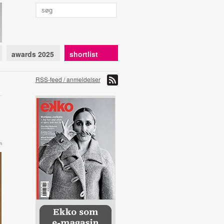
awards 2025
shortlist
RSS-feed / anmeldelser
n