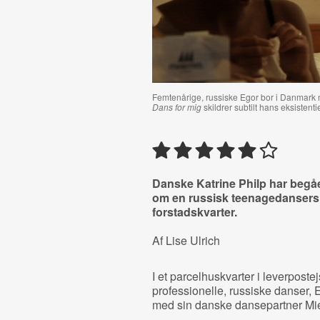
Femtenårige, russiske Egor bor i Danmark 
Dans for mig
skildrer subtilt hans eksistenti
Danske Katrine Philp har beg
om en russisk teenagedansers l
forstadskvarter.
Af Lise Ulrich
I et parcelhuskvarter i leverpos
professionelle, russiske danser, 
med sin danske dansepartner Mie