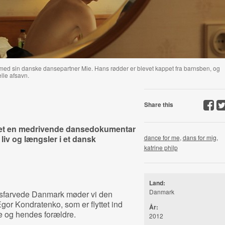
med sin danske dansepartner Mie. Hans rødder er blevet kappet fra barnsben, og
elle afsavn.
Share this
ået en medrivende dansedokumentar
iv og længsler i et dansk
dance for me
,
dans for mig
,
katrine philp
Land:
Danmark
tejsfarvede Danmark møder vi den
Egor Kondratenko, som er flyttet ind
År:
 og hendes forældre.
2012