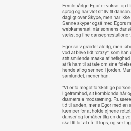
Femtenårige Egor er vokset op i 
sprog og har viet sit liv til danse
dagligt over Skype, men har ikke 
Sanne skyper også med Egors mor
webkameraet, når sønnens dansk
vækst og fine dansepræstationer.
Egor selv græder aldrig, men løber 
ved at blive lidt ”crazy”, som han
stift smilende maske af høflighed
at få ham til at tale om sine følel
hende af og ser ned i jorden. Ma
samfundet, mener han.
”Vi er to meget forskellige perso
ligefremhed, sit kornblonde hår 
diametrale modsætning. Russerens
tid til anden, mens Egor med en a
kæmper for at holde øjnene rettet 
danser og forhåbentlig en dag ve
skal til for at nå til tops, og ser 