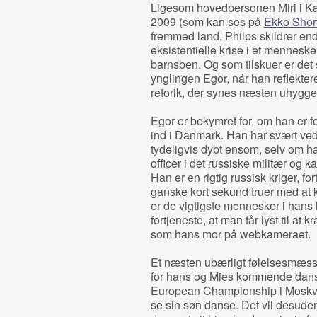
Ligesom hovedpersonen Miri i Kat
2009 (som kan ses på
Ekko Short
fremmed land. Philps skildrer end
eksistentielle krise i et menneske
barnsben. Og som tilskuer er det svæ
ynglingen Egor, når han reflekter
retorik, der synes næsten uhygge
Egor er bekymret for, om han er for
ind i Danmark. Han har svært ved 
tydeligvis dybt ensom, selv om ha
officer i det russiske militær og k
Han er en rigtig russisk kriger, f
ganske kort sekund truer med at k
er de vigtigste mennesker i hans l
fortjeneste, at man får lyst til 
som hans mor på webkameraet.
Et næsten ubærligt følelsesmæssi
for hans og Mies kommende dansek
European Championship i Moskva, 
se sin søn danse. Det vil desuden