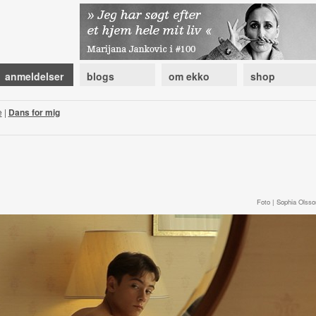
anmeldelser
blogs
om ekko
shop
e
|
Dans for mig
Foto | Sophia Olsso