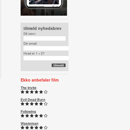
tilmeld nyhedsbrev
Dit navn:
Din email:
Hvad er 1 + 2?
Ekko anbefaler film
The Invite
Evil Dead Burn
Following
Wasteman