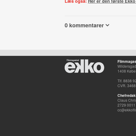
Læs også:
Her er den første Ekko 
0 kommentarer
Filmmagas
Wildersgade
1408 Købe
Tlf. 8838 9
CVR. 3468
Chefredak
Claus Chri
2729 0011
cc@ekkofil