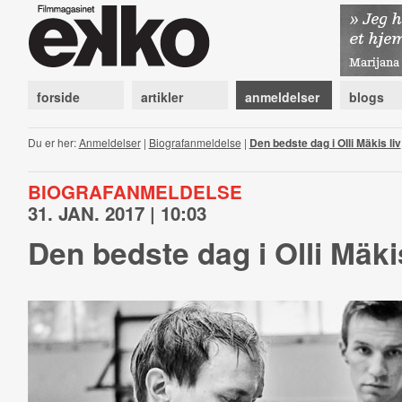
forside
artikler
anmeldelser
blogs
Du er her:
Anmeldelser
|
Biografanmeldelse
|
Den bedste dag i Olli Mäkis liv
BIOGRAFANMELDELSE
31. JAN. 2017 | 10:03
Den bedste dag i Olli Mäkis