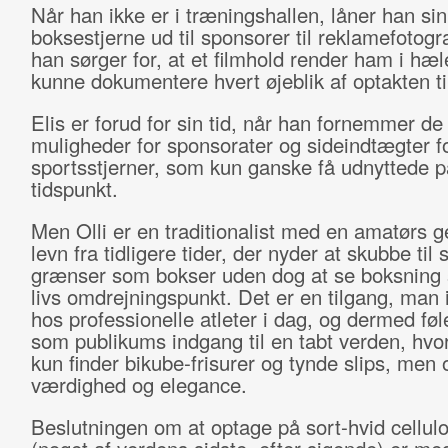
Når han ikke er i træningshallen, låner han sin
boksestjerne ud til sponsorer til reklamefotogr
han sørger for, at et filmhold render ham i hæl
kunne dokumentere hvert øjeblik af optakten t
Elis er forud for sin tid, når han fornemmer de
muligheder for sponsorater og sideindtægter f
sportsstjerner, som kun ganske få udnyttede p
tidspunkt.
Men Olli er en traditionalist med en amatørs ge
levn fra tidligere tider, der nyder at skubbe til
grænser som bokser uden dog at se boksning 
livs omdrejningspunkt. Det er en tilgang, man i
hos professionelle atleter i dag, og dermed føl
som publikums indgang til en tabt verden, hvo
kun finder bikube-frisurer og tynde slips, men
værdighed og elegance.
Beslutningen om at optage på sort-hvid cellulo