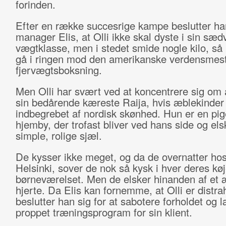
forinden.
Efter en række succesrige kampe beslutter han
manager Elis, at Olli ikke skal dyste i sin sæd
vægtklasse, men i stedet smide nogle kilo, så
gå i ringen mod den amerikanske verdensmest
fjervægtsboksning.
Men Olli har svært ved at koncentrere sig om
sin bedårende kæreste Raija, hvis æblekinder
indbegrebet af nordisk skønhed. Hun er en pig
hjemby, der trofast bliver ved hans side og el
simple, rolige sjæl.
De kysser ikke meget, og da de overnatter hos 
Helsinki, sover de nok så kysk i hver deres kø
børneværelset. Men de elsker hinanden af et æ
hjerte. Da Elis kan fornemme, at Olli er distra
beslutter han sig for at sabotere forholdet og 
proppet træningsprogram for sin klient.