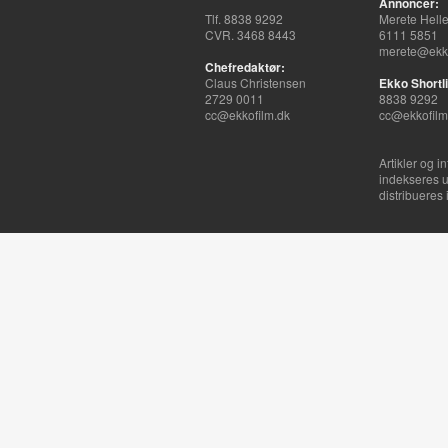
Annoncer:
Tlf. 8838 9292
Merete Hell
CVR. 3468 8443
6111 5851
merete@ekko
Chefredaktør:
Claus Christensen
Ekko Shortli
2729 0011
8838 9292
cc@ekkofilm.dk
cc@ekkofilm
Artikler og i
indekseres u
distribueres