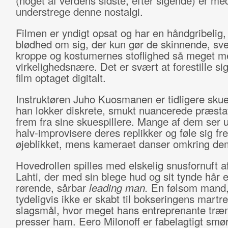
(noget af verdens sidste, efter sigende) er med 
understrege denne nostalgi.
Filmen er yndigt opsat og har en håndgribelig, 
blødhed om sig, der kun gør de skinnende, sv
kroppe og kostumernes stoflighed så meget m
virkelighedsnære. Det er svært at forestille si
film optaget digitalt.
Instruktøren Juho Kuosmanen er tidligere skues
han lokker diskrete, smukt nuancerede præsta
frem fra sine skuespillere. Mange af dem ser ud
halv-improvisere deres replikker og føle sig fr
øjeblikket, mens kameraet danser omkring de
Hovedrollen spilles med elskelig snusfornuft a
Lahti, der med sin blege hud og sit tynde hår e
rørende, sårbar
leading man.
En følsom mand,
tydeligvis ikke er skabt til bokseringens martr
slagsmål, hvor meget hans entreprenante træ
presser ham. Eero Milonoff er fabelagtigt smø