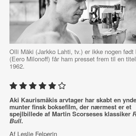
Olli Mäki (Jarkko Lahti, tv.) er ikke nogen fød
(Eero Milonoff) får ham presset frem til en ti
1962.
Aki Kaurismäkis arvtager har skabt en ynde
munter finsk boksefilm, der nærmest er et
spejlbillede af Martin Scorseses klassiker
R
Bull
.
Af Leslie Felperin