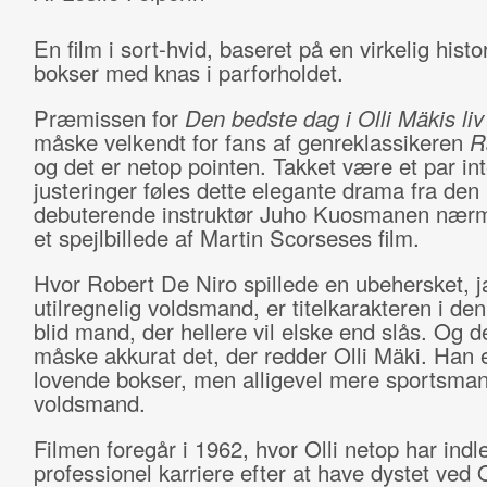
En film i sort-hvid, baseret på en virkelig hist
bokser med knas i parforholdet.
Præmissen for
Den bedste dag i Olli Mäkis li
måske velkendt for fans af genreklassikeren
R
og det er netop pointen. Takket være et par in
justeringer føles dette elegante drama fra den
debuterende instruktør Juho Kuosmanen nær
et spejlbillede af Martin Scorseses film.
Hvor Robert De Niro spillede en ubehersket, j
utilregnelig voldsmand, er titelkarakteren i den
blid mand, der hellere vil elske end slås. Og d
måske akkurat det, der redder Olli Mäki. Han 
lovende bokser, men alligevel mere sportsma
voldsmand.
Filmen foregår i 1962, hvor Olli netop har indl
professionel karriere efter at have dystet ved 