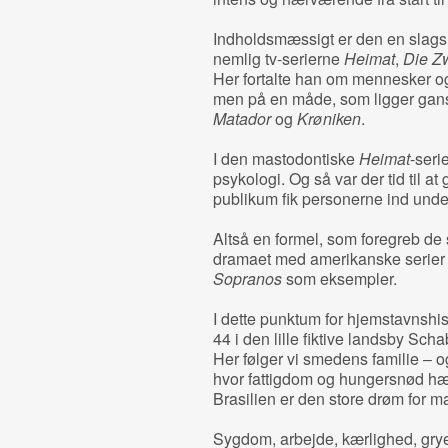
Indholdsmæssigt er den en slags p
nemlig tv-serierne
Heimat
,
Die Z
Her fortalte han om mennesker og
men på en måde, som ligger gans
Matador
og
Krøniken
.
I den mastodontiske
Heimat
-seri
psykologi. Og så var der tid til at
publikum fik personerne ind unde
Altså en formel, som foregreb de 
dramaet med amerikanske serie
Sopranos
som eksempler.
I dette punktum for hjemstavnshis
44 i den lille fiktive landsby Sc
Her følger vi smedens familie – og
hvor fattigdom og hungersnød hær
Brasilien er den store drøm for m
Sygdom, arbejde, kærlighed, grye