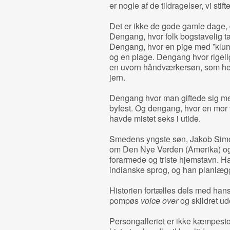
er nogle af de tildragelser, vi sti
Det er ikke de gode gamle dage,
Dengang, hvor folk bogstavelig tal
Dengang, hvor en pige med ”klum
og en plage. Dengang hvor rigelig
en uvorn håndværkersøn, som hell
jern.
Dengang hvor man giftede sig med
byfest. Og dengang, hvor en mor v
havde mistet seks i utide.
Smedens yngste søn, Jakob Simon
om Den Nye Verden (Amerika) og 
forarmede og triste hjemstavn. H
indianske sprog, og han planlægge
Historien fortælles dels med han
pompøs
voice over
og skildret u
Persongalleriet er ikke kæmpestor