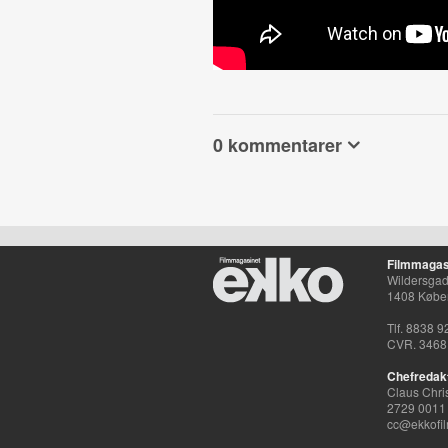
0 kommentarer
Filmmagas
Wildersgade
1408 Købe
Tlf. 8838 9
CVR. 3468
Chefredak
Claus Chri
2729 0011
cc@ekkofil