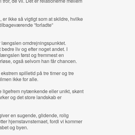
i tror, de vil. Det er relationerne mellem
er ikke så vigtigt som at skildre, hvilke
 tilbageværende ”forladte”
er længslen omdrejningspunktet.
 bedre liv og efter noget andet. I
længslen først og fremmest en
rløse, også selvom han får chancen.
kstrem spilletid på tre timer og tre
lmen ikke for alle.
e ligefrem nytænkende eller unikt, skønt
rker og det store landskab er
iver en sugende, glidende, rolig
tøtter hjemstavnstemaet, fordi vi kommer
kabet og byen.