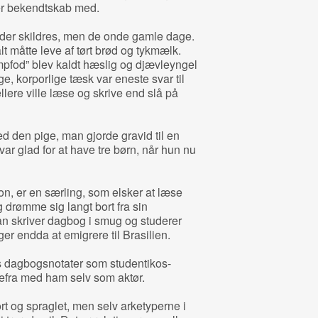
fter bekendtskab med.
 der skildres, men de onde gamle dage.
t måtte leve af tørt brød og tykmælk.
pfod” blev kaldt hæslig og djævleyngel
e, korporlige tæsk var eneste svar til
ere ville læse og skrive end slå på
 den pige, man gjorde gravid til en
ar glad for at have tre børn, når hun nu
, er en særling, som elsker at læse
drømme sig langt bort fra sin
an skriver dagbog i smug og studerer
r endda at emigrere til Brasilien.
s dagbogsnotater som studentikos-
defra med ham selv som aktør.
t og spraglet, men selv arketyperne i