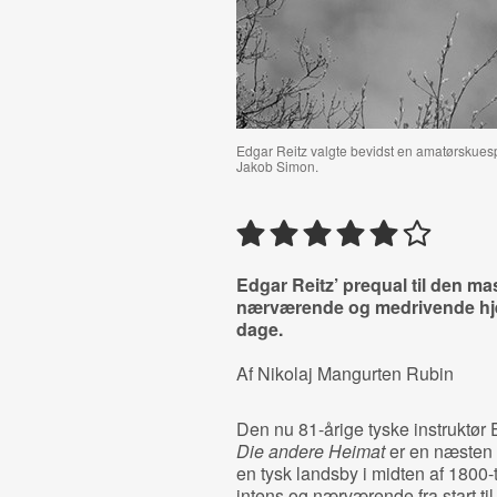
Edgar Reitz valgte bevidst en amatørskuespi
Jakob Simon.
Edgar Reitz’ prequal til den m
nærværende og medrivende hje
dage.
Af Nikolaj Mangurten Rubin
Den nu 81-årige tyske instruktør
Die andere Heimat
er en næsten f
en tysk landsby i midten af 1800-
intens og nærværende fra start til 