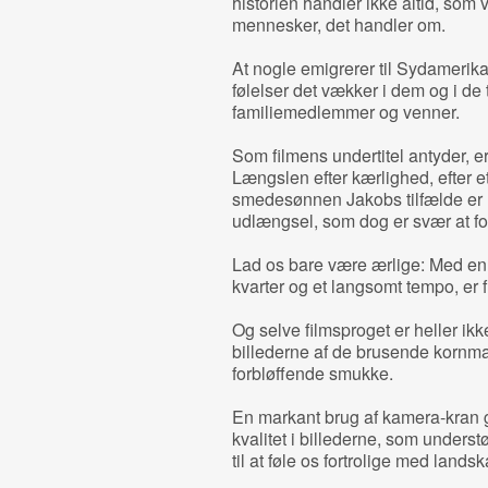
historien handler ikke altid, som v
mennesker, det handler om.
At nogle emigrerer til Sydamerika, 
følelser det vækker i dem og i de
familiemedlemmer og venner.
Som filmens undertitel antyder, 
Længslen efter kærlighed, efter et
smedesønnen Jakobs tilfælde er 
udlængsel, som dog er svær at fo
Lad os bare være ærlige: Med en e
kvarter og et langsomt tempo, er fi
Og selve filmsproget er heller ikk
billederne af de brusende kornma
forbløffende smukke.
En markant brug af kamera-kran g
kvalitet i billederne, som unders
til at føle os fortrolige med lands