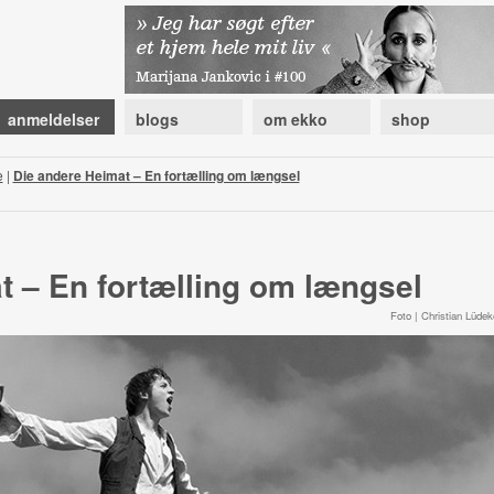
anmeldelser
blogs
om ekko
shop
e
|
Die andere Heimat – En fortælling om længsel
t – En fortælling om længsel
Foto | Christian Lüdek