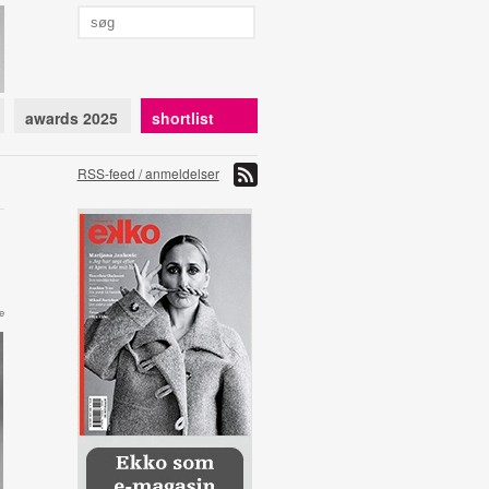
awards 2025
shortlist
RSS-feed / anmeldelser
e