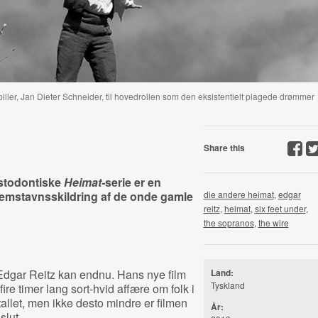
ller, Jan Dieter Schneider, til hovedrollen som den eksistentielt plagede drømmer
Share this
astodontiske
Heimat-
serie er en
mstavnsskildring af de onde gamle
die andere heimat
,
edgar
reitz
,
heimat
,
six feet under
,
the sopranos
,
the wire
 Edgar Reitz kan endnu. Hans nye film
Land:
Tyskland
ire timer lang sort-hvid affære om folk i
tallet, men ikke desto mindre er filmen
År:
slut.