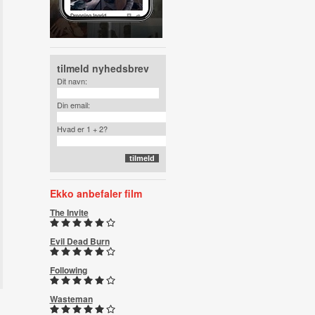
tilmeld nyhedsbrev
Dit navn:
Din email:
Hvad er 1 + 2?
Ekko anbefaler film
The Invite
Evil Dead Burn
Following
Wasteman