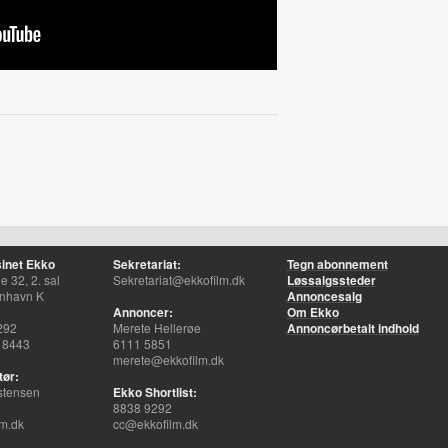
inet Ekko
Sekretariat:
Tegn abonnement
 32, 2. sal
Sekretariat@ekkofilm.dk
Løssalgssteder
nhavn K
Annoncesalg
Annoncer:
Om Ekko
292
Merete Hellerøe
Annoncørbetalt indhold
 8443
6111 5851
merete@ekkofilm.dk
tør:
stensen
Ekko Shortlist:
8838 9292
m.dk
cc@ekkofilm.dk