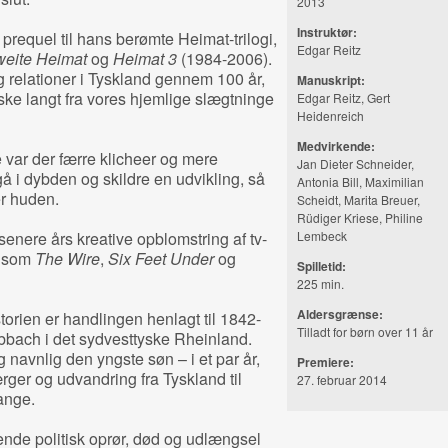
2013
Instruktør:
requel til hans berømte Heimat-trilogi,
Edgar Reitz
weite Heimat
og
Heimat 3
(1984-2006).
 relationer i Tyskland gennem 100 år,
Manuskript:
ke langt fra vores hjemlige slægtninge
Edgar Reitz, Gert
Heidenreich
Medvirkende:
e var der færre klicheer og mere
Jan Dieter Schneider,
 gå i dybden og skildre en udvikling, så
Antonia Bill, Maximilian
r huden.
Scheidt, Marita Breuer,
Rüdiger Kriese, Philine
senere års kreative opblomstring af tv-
Lembeck
r som
The Wire
,
Six Feet Under
og
Spilletid:
225 min.
Aldersgrænse:
torien er handlingen henlagt til 1842-
Tilladt for børn over 11 år
habbach i det sydvesttyske Rheinland.
 navnlig den yngste søn – i et par år,
Premiere:
ger og udvandring fra Tyskland til
27. februar 2014
ange.
nde politisk oprør, død og udlængsel