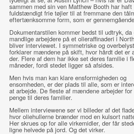
sammen med sin ven Matthew Booth har haft
fuldstændigt frie tøjler til at fremmane den tå
eftertænksomme form, som er gennemgående i
Dokumentarstilen kommer bedst til udtryk, da
mandlige arbejdere på et olieraffinaderi i Nor
bliver interviewet. I symmetriske og overbelyst
forklarer mændene på skift, hvor hårdt det er 
der. Flere af dem har ikke set deres familie i fl
måneder, fordi stedet ligger så afsides.
Men hvis man kan klare ensformigheden og
ensomheden, er der plads til alle, som er inter
at arbejde. De fleste af mændene arbejder for 
penge til deres familier.
Mellem interviewene ser vi billeder af det flad
hvor oliehullerne brænder mod en kulsort nat
Her skrues op for alle virkemidler, der får stedet
ligne helvede på jord. Og det virker.