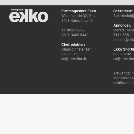
Filmmagasinet Ekko
Sekretariat:
Wildersgade 32, 2. sal
Sekretariat@
1408 København K
Annoncer:
Tlf. 8838 9292
Merete Hell
CVR. 3468 8443
6111 5851
merete@ekko
Chefredaktør:
Claus Christensen
Ekko Shortli
2729 0011
8838 9292
cc@ekkofilm.dk
cc@ekkofilm
Artikler og i
indekseres u
distribueres