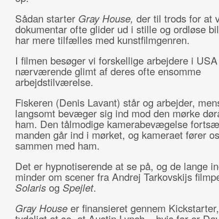
Sådan starter
Gray House,
der til trods for at
dokumentar ofte glider ud i stille og ordløse bi
har mere tilfælles med kunstfilmgenren.
I filmen besøger vi forskellige arbejdere i USA 
nærværende glimt af deres ofte ensomme
arbejdstilværelse.
Fiskeren (Denis Lavant) står og arbejder, me
langsomt bevæger sig ind mod den mørke dør
ham. Den tålmodige kamerabevægelse fortsætte
manden går ind i mørket, og kameraet fører os
sammen med ham.
Det er hypnotiserende at se på, og de lange ind
minder om scener fra Andrej Tarkovskijs filmpe
Solaris
og
Spejlet
.
Gray House
er finansieret gennem Kickstarter,
tydeligt at se, at Austin Lynch – hvis far er Da