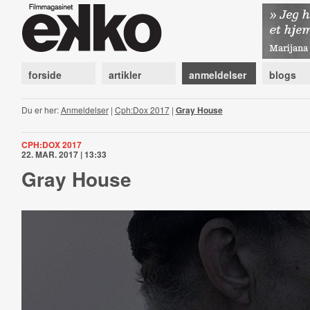
forside
artikler
anmeldelser
blogs
Du er her:
Anmeldelser
|
Cph:Dox 2017
|
Gray House
CPH:DOX 2017
22. MAR. 2017 | 13:33
Gray House