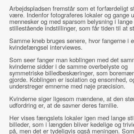
Arbejdspladsen fremstår som et forfærdeligt s
være. Indenfor fotograferes lokaler og gange 
mennesker og med sparsom belysning i lange
stillestående indstillinger, som får tiden til at st
Samme kneb bruges senere, hvor fangerne i e
kvindefængsel interviewes.
Som seer fanger man koblingen med det samm
kvinderne sidder i de samme overbelyste og
symmetriske billedbeskæringer, som boremæ
gjorde. Koblingen er isolation og ensomhed, o
understreger emnerne med nøje præcision.
Kvinderne siger ligesom mændene, at den stø
udfordring er, at de savner deres familie.
Her vises fængslets lokaler igen med lange sti
billeder, som i længden bliver kedelige og trivi
på, men det er tydeligvis også meningen. Som 