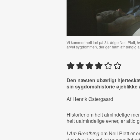
Vi kommer helt tæt på 34-årige Neil Platt, h
arvet sygdommen, der gør ham afhængig af e
Den næsten ubærligt hjertes
sin sygdomshistorie øjeblikke 
Af Henrik Østergaard
Historier om helt almindelige men
helt ualmindelige evner, er altid go
I Am Breathing
om Neil Platt er e
der giver fornyet taknemmelighed