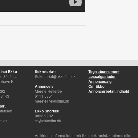
inet Ekko
Sekretariat:
Tegn abonnement
 32, 2. sal
Sekretariat@ekkofilm.dk
Løssalgssteder
nhavn K
Annoncesalg
Annoncer:
Om Ekko
292
Merete Hellerøe
Annoncørbetalt indhold
 8443
6111 5851
merete@ekkofilm.dk
tør:
stensen
Ekko Shortlist:
8838 9292
m.dk
cc@ekkofilm.dk
Artikler og informationer må ikke elektronisk kopieres eller