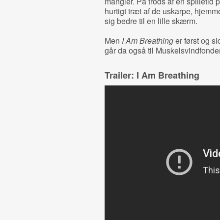
mangler. På trods af en spilletid p
hurtigt træt af de uskarpe, hjemm
sig bedre til en lille skærm.
Men
I Am Breathing
er først og si
går da også til Muskelsvindfonden
Trailer: I Am Breathing