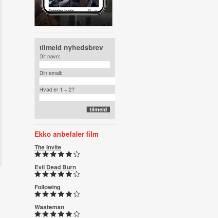
tilmeld nyhedsbrev
Dit navn:
Din email:
Hvad er 1 + 2?
Ekko anbefaler film
The Invite
Evil Dead Burn
Following
Wasteman