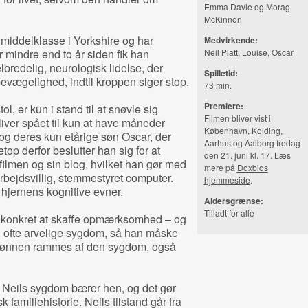
Emma Davie og Morag
McKinnon
 middelklasse i Yorkshire og har
Medvirkende:
r mindre end to år siden fik han
Neil Platt, Louise, Oscar
bredelig, neurologisk lidelse, der
Spilletid:
vægelighed, indtil kroppen siger stop.
73 min.
Premiere:
ol, er kun i stand til at snøvle sig
Filmen bliver vist i
ver spået til kun at have måneder
København, Kolding,
og deres kun etårige søn Oscar, der
Aarhus og Aalborg fredag
op derfor beslutter han sig for at
den 21. juni kl. 17. Læs
ia filmen og sin blog, hvilket han gør med
mere på
Doxbios
arbejdsvillig, stemmestyret computer.
hjemmeside
.
jernens kognitive evner.
Aldersgrænse:
Tilladt for alle
t konkret at skaffe opmærksomhed – og
n ofte arvelige sygdom, så han måske
t sønnen rammes af den sygdom, også
r Neils sygdom bærer hen, og det gør
k familiehistorie. Neils tilstand går fra