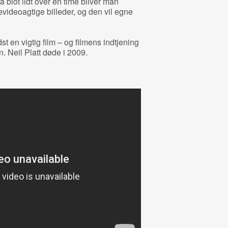
å blot lidt over en time bliver man
evideoagtige billeder, og den vil egne
dst en vigtig film – og filmens indtjening
. Neil Platt døde i 2009.