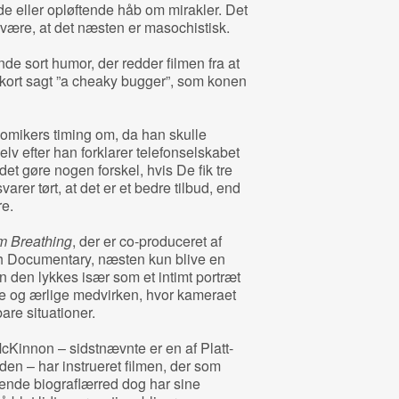
nde eller opløftende håb om mirakler. Det
rvære, at det næsten er masochistisk.
de sort humor, der redder filmen fra at
 kort sagt ”a cheaky bugger”, som konen
komikers timing om, da han skulle
lv efter han forklarer telefonselskabet
det gøre nogen forskel, hvis De fik tre
arer tørt, at det er et bedre tilbud, end
e.
m Breathing
, der er co-produceret af
h Documentary, næsten kun blive en
 den lykkes især som et intimt portræt
ge og ærlige medvirken, hvor kameraet
are situationer.
Kinnon – sidstnævnte er en af Platt-
iden – har instrueret filmen, der som
vende biograflærred dog har sine