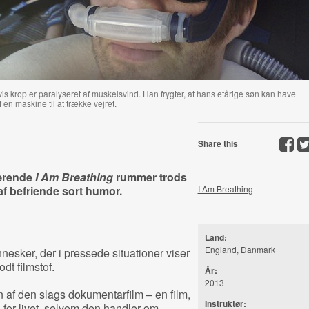
vis krop er paralyseret af muskelsvind. Han frygter, at hans etårige søn kan have
n maskine til at trække vejret.
Share this
kærende
I Am Breathing
rummer trods
af befriende sort humor.
I Am Breathing
Land:
England, Danmark
nesker, der i pressede situationer viser
dt filmstof.
År:
2013
n af den slags dokumentarfilm – en film,
Instruktør:
 for livet, selvom den handler om