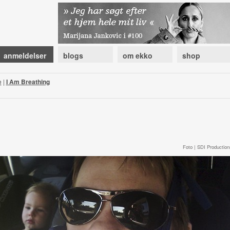
anmeldelser
blogs
om ekko
shop
e
|
I Am Breathing
Foto | SDI Production