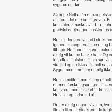
sygdom og død.
34-årige Neil er fra den engelske
allerede det ene ben i graven. Fo
konstateret muskelsvind – en uhel
gradvist ødelægger musklernes be
Neil sidder paralyseret i sin kørest
igennem slangerne i næsen og bli
tilbage. Han har sin kone Louise 
aldrig vil kunne huske ham. Og net
fortælle sin historie til sin søn v
vid, bid og en ikke altid helt sam
Sygdommen rammer nemlig ikke h
Neils ambition med filmen er hel
dermed forskningspenge – til de
kan være med til at forhindre, a
Neils far og farfar led af.
Der er aldrig nogen tvivl om, hvo
filmen til en hjerteskærende tragis