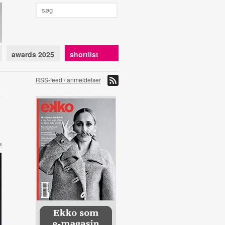
awards 2025
shortlist
RSS-feed / anmeldelser
s