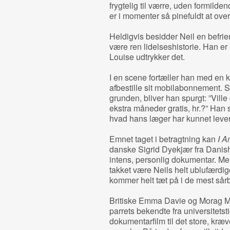
frygtelig til værre, uden formilde
er i momenter så pinefuldt at ove
Heldigvis besidder Neil en befrien
være ren lidelseshistorie. Han er
Louise udtrykker det.
I en scene fortæller han med en 
afbestille sit mobilabonnement. Se
grunden, bliver han spurgt: ”Ville 
ekstra måneder gratis, hr.?” Han sv
hvad hans læger har kunnet lever
Emnet taget i betragtning kan
I A
danske Sigrid Dyekjær fra Danis
intens, personlig dokumentar. Men
takket være Neils helt ublufærdi
kommer helt tæt på i de mest sårb
Britiske Emma Davie og Morag Mc
parrets bekendte fra universitetst
dokumentarfilm til det store, kræ