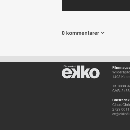
0 kommentarer
Filmmagas
Wildersgade
1408 Købe
Tlf. 8838 9
CVR. 3468
Chefredak
Claus Chri
2729 0011
cc@ekkofil