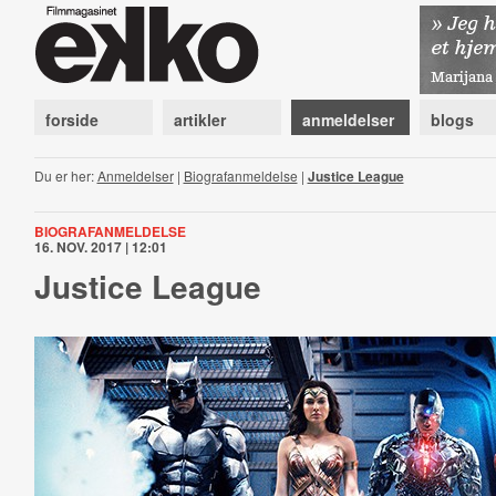
forside
artikler
anmeldelser
blogs
Du er her:
Anmeldelser
|
Biografanmeldelse
|
Justice League
BIOGRAFANMELDELSE
16. NOV. 2017 | 12:01
Justice League