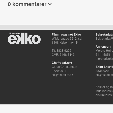
0 kommentarer
Filmmagasinet Ekko
Sekretariat:
Wildersgade 32, 2. sal
Sekretariat@
1408 København K
Annoncer:
Tlf. 8838 9292
Merete Hell
CVR. 3468 8443
6111 5851
merete@ekko
Chefredaktør:
Claus Christensen
Ekko Shortli
2729 0011
8838 9292
cc@ekkofilm.dk
cc@ekkofilm
Artikler og i
indekseres u
distribueres