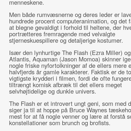
menneskene.
Men både rumvæsnerne og deres leder er lav
hundrede procent computeranimation, og det få
at blegne gevaldigt i forhold til heltene, der hv
portrætteres fremragende med velvalgte
stjerneskuespillere og detaljerige kostumer.
Især den lynhurtige The Flash (Ezra Miller) o
Atlantis, Aquaman (Jason Momoa) skinner ig
nogle friske nyfortolkninger af de ellers mere 
halvfjerds år gamle karakterer. Faktisk er de to
vigtigste krydderi i filmen, fordi de ofte funger
tiltrængt komisk afbræk til det ellers meget
selvhøjtidelige og dunkle univers.
The Flash er et introvert ungt geni, som med
siger ja til at hoppe på Bruce Waynes tæskeho
mest for at få nogle venner og lære at forstå s
konstellationer som brunch og brofists.