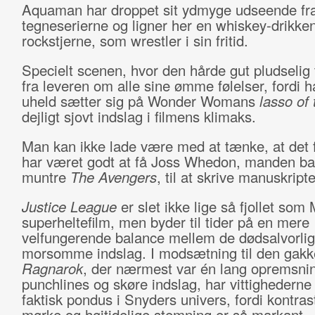
Aquaman har droppet sit ydmyge udseende fr
tegneserierne og ligner her en whiskey-drikke
rockstjerne, som wrestler i sin fritid.
Specielt scenen, hvor den hårde gut pludselig ta
fra leveren om alle sine ømme følelser, fordi h
uheld sætter sig på Wonder Womans
lasso of 
dejligt sjovt indslag i filmens klimaks.
Man kan ikke lade være med at tænke, at det f
har været godt at få Joss Whedon, manden b
muntre
The Avengers
, til at skrive manuskripte
Justice League
er slet ikke lige så fjollet som
superheltefilm, men byder til tider på en mere
velfungerende balance mellem de dødsalvorli
morsomme indslag. I modsætning til den gak
Ragnarok
, der nærmest var én lang opremsnin
punchlines og skøre indslag, har vittighederne 
faktisk pondus i Snyders univers, fordi kontrast
mørke og højtidelige stemning er så markant.