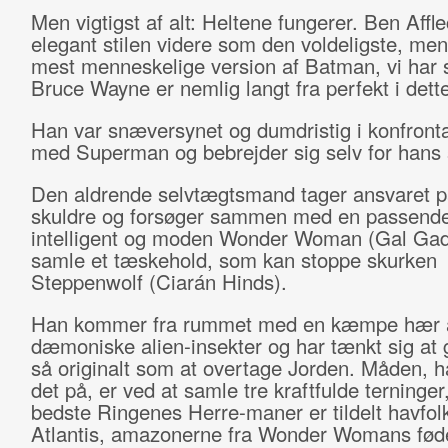
Men vigtigst af alt: Heltene fungerer. Ben Affle
elegant stilen videre som den voldeligste, me
mest menneskelige version af Batman, vi har s
Bruce Wayne er nemlig langt fra perfekt i dette
Han var snæversynet og dumdristig i konfront
med Superman og bebrejder sig selv for hans
Den aldrende selvtægtsmand tager ansvaret p
skuldre og forsøger sammen med en passend
intelligent og moden Wonder Woman (Gal Gad
samle et tæskehold, som kan stoppe skurken
Steppenwolf (Ciarán Hinds).
Han kommer fra rummet med en kæmpe hær 
dæmoniske alien-insekter og har tænkt sig at 
så originalt som at overtage Jorden. Måden, ha
det på, er ved at samle tre kraftfulde terninge
bedste Ringenes Herre-maner er tildelt havfolk
Atlantis, amazonerne fra Wonder Womans fød