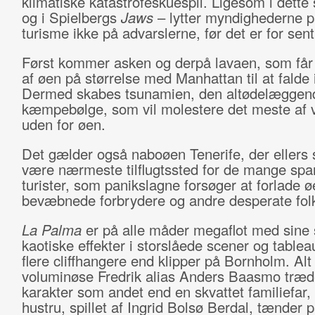
klimatiske katastrofeskuespil. Ligesom i dette 
og i Spielbergs
Jaws
– lytter myndighederne p
turisme ikke på advarslerne, før det er for sent
Først kommer asken og derpå lavaen, som får 
af øen på størrelse med Manhattan til at falde 
Dermed skabes tsunamien, den altødelæggen
kæmpebølge, som vil molestere det meste af 
uden for øen.
Det gælder også naboøen Tenerife, der ellers 
være nærmeste tilflugtssted for de mange spa
turister, som panikslagne forsøger at forlade 
bevæbnede forbrydere og andre desperate fol
La Palma
er på alle måder megaflot med sine s
kaotiske effekter i storslåede scener og tablea
flere cliffhangere end klipper på Bornholm. Al
voluminøse Fredrik alias Anders Baasmo træde
karakter som andet end en skvattet familiefar,
hustru, spillet af Ingrid Bolsø Berdal, tænder