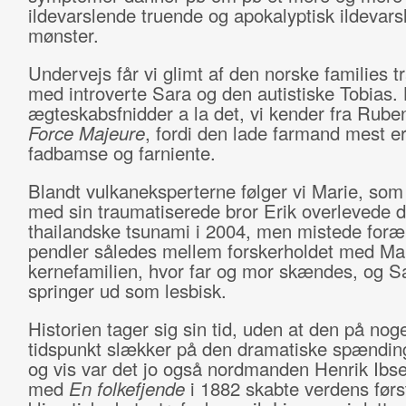
ildevarslende truende og apokalyptisk ildevar
mønster.
Undervejs får vi glimt af den norske families t
med introverte Sara og den autistiske Tobias. 
ægteskabsfnidder a la det, vi kender fra Rube
Force Majeure
, fordi den lade farmand mest er 
fadbamse og farniente.
Blandt vulkaneksperterne følger vi Marie, s
med sin traumatiserede bror Erik overlevede 
thailandske tsunami i 2004, men mistede foræ
pendler således mellem forskerholdet med Ma
kernefamilien, hvor far og mor skændes, og S
springer ud som lesbisk.
Historien tager sig sin tid, uden at den på nog
tidspunkt slækker på den dramatiske spændin
og vis var det jo også nordmanden Henrik Ibs
med
En folkefjende
i 1882 skabte verdens førs