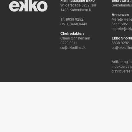
Filmmagasinet Ekko
Sekretariat:
Wildersgade 32, 2. sal
Sekretariat@
1408 København K
Annoncer:
Tlf. 8838 9292
Merete Hell
CVR. 3468 8443
6111 5851
merete@ekko
Chefredaktør:
Claus Christensen
Ekko Shortli
2729 0011
8838 9292
cc@ekkofilm.dk
cc@ekkofilm
Artikler og i
indekseres u
distribueres