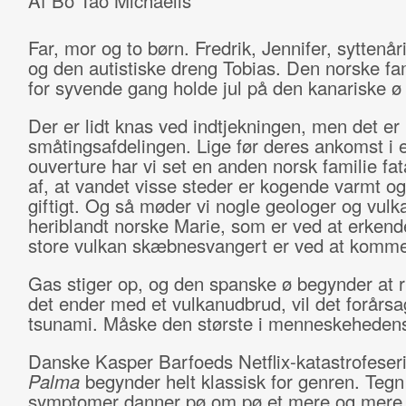
Af Bo Tao Michaëlis
Far, mor og to børn. Fredrik, Jennifer, syttenå
og den autistiske dreng Tobias. Den norske fam
for syvende gang holde jul på den kanariske ø
Der er lidt knas ved indtjekningen, men det er 
småtingsafdelingen. Lige før deres ankomst i e
ouverture har vi set en anden norsk familie fata
af, at vandet visse steder er kogende varmt og
giftigt. Og så møder vi nogle geologer og vulk
heriblandt norske Marie, som er ved at erkend
store vulkan skæbnesvangert er ved at komme t
Gas stiger op, og den spanske ø begynder at r
det ender med et vulkanudbrud, vil det forårs
tsunami. Måske den største i menneskehedens 
Danske Kasper Barfoeds Netflix-katastrofeser
Palma
begynder helt klassisk for genren. Tegn
symptomer danner pø om pø et mere og mere