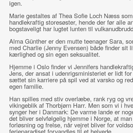
igen.
Marie gestaltes af Thea Sofie Loch Næss som
handlekraftig storesøster, hende der før alle a
bogstaveligt har lugtet lunten til vulkanudbrudd
Alma Günther er den mutte teenager Sara, so
med Charlie (Jenny Evensen) både finder sit l
kærlighed og sin egen seksualitet.
Hjemme i Oslo finder vi Jennifers handlekrafti
Jens, der ansat i udenrigsministeriet er lidt fo
sættet sin karriere på spil ved at varsko og re
egen familie.
Han spilles med stiv overlæbe, rank ryg og vr
vikingeblik af Thorbjørn Harr. Men som vi i hve
synger her i Danmark: De varme lande er noge
det bliver selvfølgelig hjemme i Norge, at man 
forløsning og frelse, når vejret bliver for volds
ferieparadiset forvandles til et helvede.