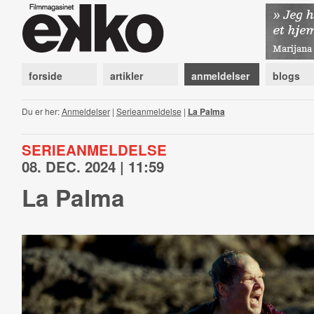
forside
artikler
anmeldelser
blogs
Du er her:
Anmeldelser
|
Serieanmeldelse
|
La Palma
SERIEANMELDELSE
08. DEC. 2024 | 11:59
La Palma