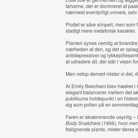
farverne, der er domineret af past
nærmest eventyrligt univers, selv o
Plottet er såre simpelt, men som 
stadigt mere metaforisk karakter.
Planten synes nemlig at forandr
nærheden af den, og det er oplag
antidepressiver og lykkepillesam
at udradere alt, der står i vejen f
Men netop derved mister vi det, d
At Emily Beecham blev hædret i Ca
elegant balancerer mellem det a
publikums holdepunkt i en histor
sig som pollen på en sommerdag
Faren er skræmmende usynlig – l
Body Snatchers
(1956), hvor men
frølignende plante, mister deres 