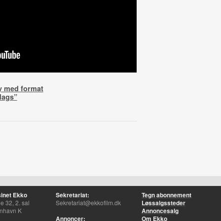
y med format
dags”
inet Ekko
Sekretariat:
Tegn abonnement
 32, 2. sal
Sekretariat@ekkofilm.dk
Løssalgssteder
nhavn K
Annoncesalg
Annoncer:
Om Ekko