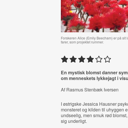
Forskeren Alice (Emily Beecham) er på sit l
farer, som projektet rummer.
En mystisk blomst danner symbo
om menneskets lykkejagt i vis
Af Rasmus Stenbæk Iversen
I østrigske Jessica Hausner psyk
monsteret og kilden til uhyggen e
undseelig, men smuk rød blomst, hv
sig underligt.