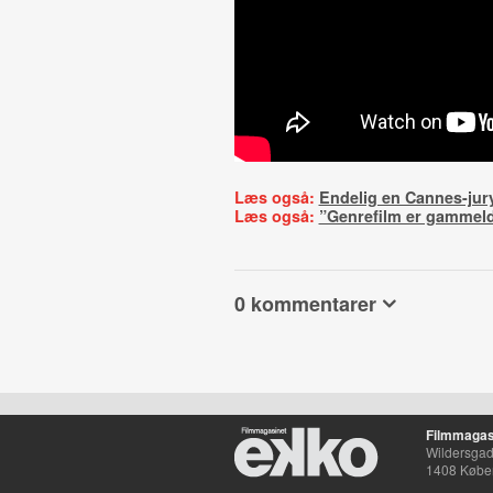
Læs også:
Endelig en Cannes-jur
Læs også:
”Genrefilm er gammel
0 kommentarer
Filmmagas
Wildersgade
1408 Købe