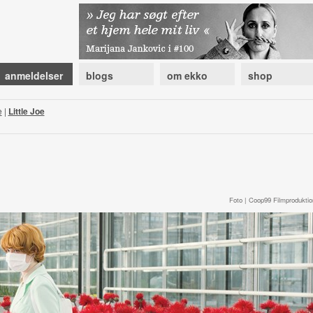
anmeldelser
blogs
om ekko
shop
e
|
Little Joe
Foto | Coop99 Filmproduktio