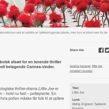
aboratorium ved at udvikle en lykkebringende plante, men hun er blind over for de
Share this
lsk afsæt for en isnende thriller
uelt betagende Cannes-vinder.
jessica hausner
,
little joe
,
miraklet i lourdes
ologiske thriller-drama
Little Joe
er
Titel:
Little Joe
n – hold nu fast – potteplante. En
is pollen måske får folk til at opføre
Land:
Østrig, England, Tyskland,
Frankrig