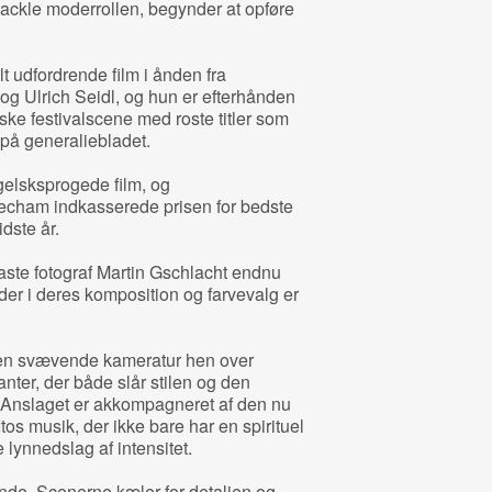
t tackle moderrollen, begynder at opføre
t udfordrende film i ånden fra
 Ulrich Seidl, og hun er efterhånden
ke festivalscene med roste titler som
på generaliebladet.
gelsksprogede film, og
echam indkasserede prisen for bedste
dste år.
ste fotograf Martin Gschlacht endnu
 der i deres komposition og farvevalg er
 en svævende kameratur hen over
anter, der både slår stilen og den
Anslaget er akkompagneret af den nu
os musik, der ikke bare har en spirituel
 lynnedslag af intensitet.
de. Scenerne kæler for detaljen og