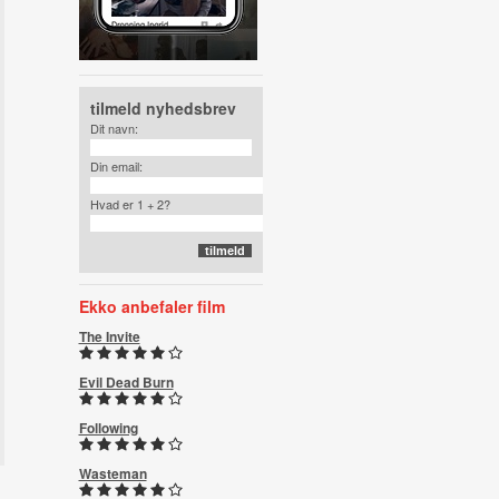
tilmeld nyhedsbrev
Dit navn:
Din email:
Hvad er 1 + 2?
Ekko anbefaler film
The Invite
Evil Dead Burn
Following
Wasteman