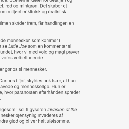
el, rød og mintgrøn. Det skaber et
m miljøet er klinisk og realistisk.
filmen skrider frem, får handlingen en
e de mennesker, som kommer i
t se
Little Joe
som en kommentar til
fundet, hvor vi med vold og magt prøver
or vores velbefindende.
er gør os til mennesker.
nnes i fjor, skyldes nok især, at hun
kavede og menneskelige. Hun er
ie, hvor paranoiaen efterhånden spreder
.
igesom i sci-fi-gyseren
Invasion of the
nesker øjensynlig invaderes af
indre glød og bliver helt ufølsomme.