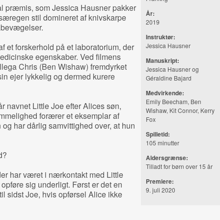
nal præmis, som Jessica Hausner pakker
År:
g særegen stil domineret af knivskarpe
2019
rabevægelser.
Instruktør:
f et forskerhold på et laboratorium, der
Jessica Hausner
medicinske egenskaber. Ved filmens
Manuskript:
llega Chris (Ben Wishaw) fremdyrket
Jessica Hausner og
sin ejer lykkelig og dermed kurere
Géraldine Bajard
Medvirkende:
Emily Beecham, Ben
 navnet Little Joe efter Alices søn,
Wishaw, Kit Connor, Kerry
mmelighed forærer et eksemplar af
Fox
og har dårlig samvittighed over, at hun
Spilletid:
105 minutter
d?
Aldersgrænse:
Tilladt for børn over 15 år
er har været i nærkontakt med Little
Premiere:
pføre sig underligt. Først er det en
9. juli 2020
l sidst Joe, hvis opførsel Alice ikke