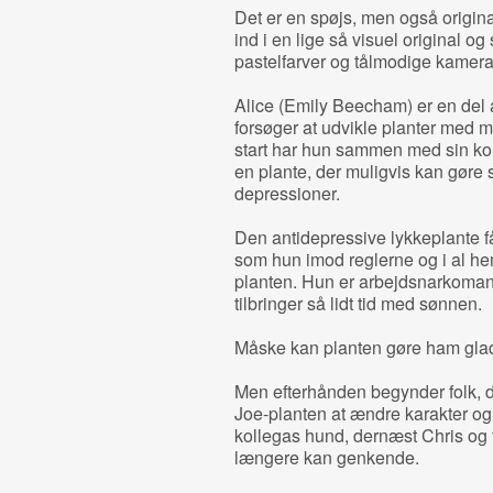
Det er en spøjs, men også origi
ind i en lige så visuel original o
pastelfarver og tålmodige kame
Alice (Emily Beecham) er en del a
forsøger at udvikle planter med 
start har hun sammen med sin ko
en plante, der muligvis kan gøre 
depressioner.
Den antidepressive lykkeplante får
som hun imod reglerne og i al he
planten. Hun er arbejdsnarkoman 
tilbringer så lidt tid med sønnen.
Måske kan planten gøre ham gla
Men efterhånden begynder folk, d
Joe-planten at ændre karakter og o
kollegas hund, dernæst Chris og ti
længere kan genkende.