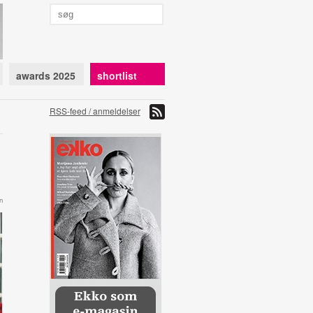
awards 2025
shortlist
RSS-feed / anmeldelser
n