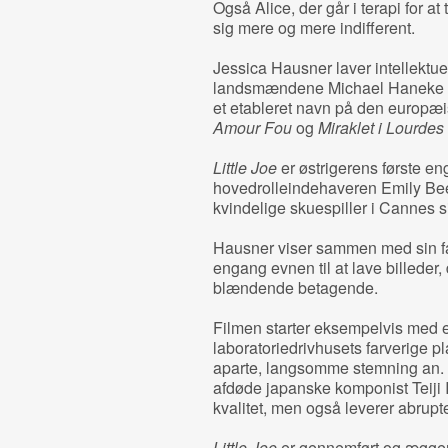
Også Alice, der går i terapi for a
sig mere og mere indifferent.
Jessica Hausner laver intellektuel
landsmændene Michael Haneke og
et etableret navn på den europæis
Amour Fou
og
Miraklet i Lourdes
Little Joe
er østrigerens første en
hovedrolleindehaveren Emily Be
kvindelige skuespiller i Cannes si
Hausner viser sammen med sin fa
engang evnen til at lave billeder,
blændende betagende.
Filmen starter eksempelvis med
laboratoriedrivhusets farverige pl
aparte, langsomme stemning an. 
afdøde japanske komponist Teiji It
kvalitet, men også leverer abrupte
Little Joe
er gennemført og æggen