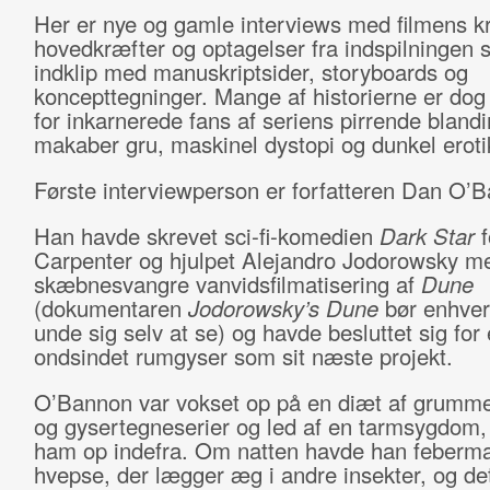
Her er nye og gamle interviews med filmens kr
hovedkræfter og optagelser fra indspilningen 
indklip med manuskriptsider, storyboards og
koncepttegninger. Mange af historierne er dog
for inkarnerede fans af seriens pirrende blandi
makaber gru, maskinel dystopi og dunkel eroti
Første interviewperson er forfatteren Dan O’
Han havde skrevet sci-fi-komedien
Dark Star
f
Carpenter og hjulpet Alejandro Jodorowsky m
skæbnesvangre vanvidsfilmatisering af
Dune
(dokumentaren
Jodorowsky’s Dune
bør enhver 
unde sig selv at se) og havde besluttet sig for
ondsindet rumgyser som sit næste projekt.
O’Bannon var vokset op på en diæt af grumme s
og gysertegneserier og led af en tarmsygdom,
ham op indefra. Om natten havde han feberma
hvepse, der lægger æg i andre insekter, og de