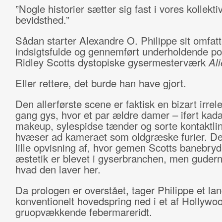
”Nogle historier sætter sig fast i vores kollekti
bevidsthed.”
Sådan starter Alexandre O. Philippe sit omfat
indsigtsfulde og gennemført underholdende po
Ridley Scotts dystopiske gysermesterværk
Al
Eller rettere, det burde han have gjort.
Den allerførste scene er faktisk en bizart irrele
gang gys, hvor et par ældre damer – iført kad
makeup, sylespidse tænder og sorte kontaktli
hvæser ad kameraet som oldgræske furier. De
lille opvisning af, hvor gemen Scotts banebry
æstetik er blevet i gyserbranchen, men guder
hvad den laver her.
Da prologen er overstået, tager Philippe et la
konventionelt hovedspring ned i et af Hollywo
gruopvækkende febermareridt.