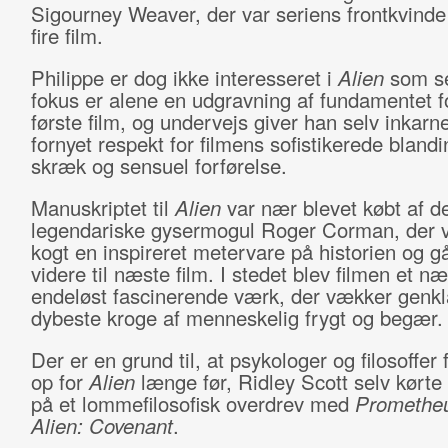
Sigourney Weaver, der var seriens frontkvind
fire film.
Philippe er dog ikke interesseret i
Alien
som se
fokus er alene en udgravning af fundamentet f
første film, og undervejs giver han selv inkarn
fornyet respekt for filmens sofistikerede bland
skræk og sensuel forførelse.
Manuskriptet til
Alien
var nær blevet købt af d
legendariske gysermogul Roger Corman, der v
kogt en inspireret metervare på historien og gå
videre til næste film. I stedet blev filmen et n
endeløst fascinerende værk, der vækker genkl
dybeste kroge af menneskelig frygt og begær.
Der er en grund til, at psykologer og filosoffer 
op for
Alien
længe før, Ridley Scott selv kørte
på et lommefilosofisk overdrev med
Promethe
Alien: Covenant
.