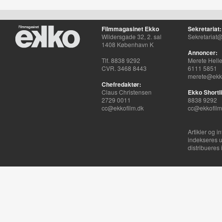
Filmmagasinet Ekko
Sekretariat:
Wildersgade 32, 2. sal
Sekretariat@
1408 København K
Annoncer:
Tlf. 8838 9292
Merete Hell
CVR. 3468 8443
6111 5851
merete@ekko
Chefredaktør:
Claus Christensen
Ekko Shortli
2729 0011
8838 9292
cc@ekkofilm.dk
cc@ekkofilm
Artikler og i
indekseres u
distribueres