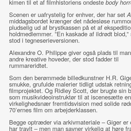
kimen til et af filmhistoriens ondeste
body horr
Scenen er uafrystelig for enhver, der har set
A
middagsbordet krænger det nådesløse rummon
pludselig ud af brystkassen på et af ekspediti
holdmedlemmer. ”En kaskade af ildrødt blod,”
stod i tegneserieversionen.
Alexandre O. Philippe giver også plads til man
andre kreative hoveder, der stod fadder til
rummareridtet.
Som den berømmede billedkunstner H.R. Gige
smukke, grufulde malerier tidligt udstak retnin
filmprojektet. Og Ridley Scott, der brugte sin
som musikvideoinstruktør til at iscenesætte en
virkelighedsnær fremtidsvision med solide rødd
70’ernes film om arbejderklassen.
Begge optræder via arkivmateriale – Giger er 
har travlt – men man savner virkelig at høre fr