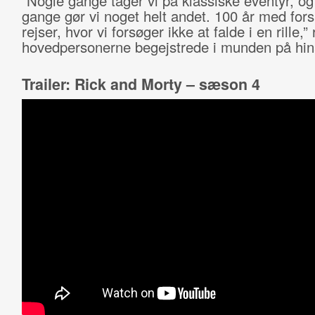
”Nogle gange tager vi på klassiske eventyr, o
gange gør vi noget helt andet. 100 år med fors
rejser, hvor vi forsøger ikke at falde i en rille,”
hovedpersonerne begejstrede i munden på hi
Trailer: Rick and Morty – sæson 4