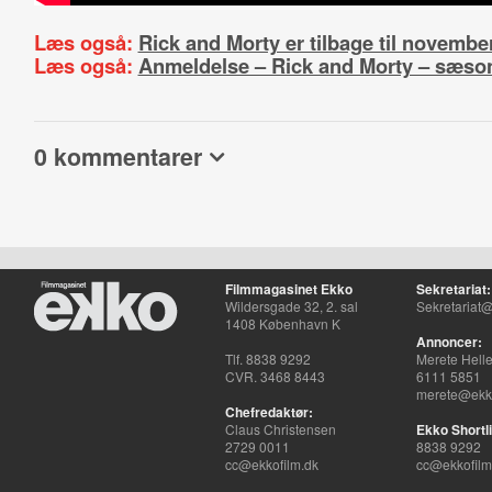
Læs også:
Rick and Morty er tilbage til novembe
Læs også:
Anmeldelse – Rick and Morty – sæso
0 kommentarer
Filmmagasinet Ekko
Sekretariat:
Wildersgade 32, 2. sal
Sekretariat@
1408 København K
Annoncer:
Tlf. 8838 9292
Merete Hell
CVR. 3468 8443
6111 5851
merete@ekko
Chefredaktør:
Claus Christensen
Ekko Shortli
2729 0011
8838 9292
cc@ekkofilm.dk
cc@ekkofilm