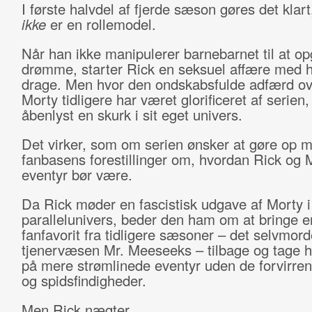
I første halvdel af fjerde sæson gøres det klart
ikke
er en rollemodel.
Når han ikke manipulerer barnebarnet til at op
drømme, starter Rick en seksuel affære med 
drage. Men hvor den ondskabsfulde adfærd ov
Morty tidligere har været glorificeret af serien
åbenlyst en skurk i sit eget univers.
Det virker, som om serien ønsker at gøre op 
fanbasens forestillinger om, hvordan Rick og 
eventyr bør være.
Da Rick møder en fascistisk udgave af Morty i
parallelunivers, beder den ham om at bringe e
fanfavorit fra tidligere sæsoner – det selvmord
tjenervæsen Mr. Meeseeks – tilbage og tage
på mere strømlinede eventyr uden de forvirren
og spidsfindigheder.
Men Rick nægter.