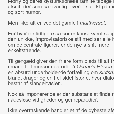
Morty og deres dysfunktionelle familie tilbag
afsnit, der som sædvanlig leverer stærkt på 
og sort humor.
Men ikke alt er ved det gamle i
multiverset
.
For hvor de tidligere sæsoner konsekvent sup
den unikke, improvisatoriske stil med serielle h
om de centrale figurer, er de nye afsnit mere
enkeltstående.
Til gengæld giver den friere form plads til alt f
umanerligt morsom parodi på
Ocean’s Eleven-
en absurd underholdende fortælling om
sluts
blandt drager og en hel sidehistorie, hvor dial
består af slangehvislen.
Nok så imponerende er der substans at finde
nådesløse vittigheder og genreparodier.
Ikke overraskende handler et af de dybeste af