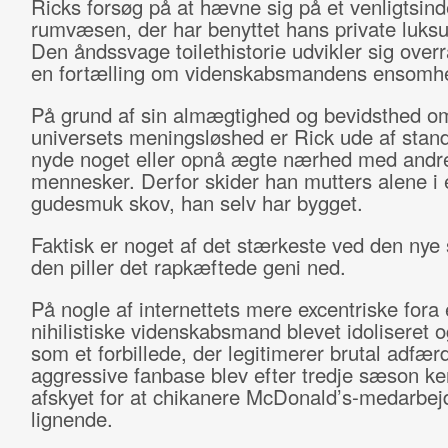
Ricks forsøg på at hævne sig på et venligtsind
rumvæsen, der har benyttet hans private luksus
Den åndssvage toilethistorie udvikler sig overr
en fortælling om videnskabsmandens ensomh
På grund af sin almægtighed og bevidsthed o
universets meningsløshed er Rick ude af stand 
nyde noget eller opnå ægte nærhed med andr
mennesker. Derfor skider han mutters alene i 
gudesmuk skov, han selv har bygget.
Faktisk er noget af det stærkeste ved den nye
den piller det rapkæftede geni ned.
På nogle af internettets mere excentriske fora
nihilistiske videnskabsmand blevet idoliseret o
som et forbillede, der legitimerer brutal adf
aggressive fanbase blev efter tredje sæson ke
afskyet for at chikanere McDonald’s-medarbej
lignende.