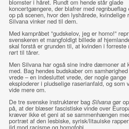
blomster i håret. Rundt om hende står glade
koncertgængere, der blafrer med regnbueflag 
op på scenen, hvor den lyshårede, kvindelige 
Silvana vinker ned til dem.
Med kampråbet ”gudskelov, jeg er homo!” rep
svenskeren et mangfoldigt billede af hjemland
skal forstå er grunden til, at kvinden i forreste
rørt til tårer.
Men Silvana har også sine indre dæmoner a
med. Bag hendes budskaber om samhørighed 
vrede – en indesluttet vrede, der nogle gange
eksploderer i pludselige raserianfald, og som v
vide mere om.
De tre svenske instruktører bag
Silvana
gør o
på, at der blæser fascistiske vinde over Europ
kræver ikke et geni at se sammenhængen me
portræt af den lesbiske, syrisk/litauiske rapper
ild mod racisme og homofobi.