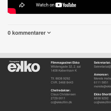
0 kommentarer
Filmmagasinet Ekko
Sekretariat:
Wildersgade 32, 2. sal
Sekretariat@
1408 København K
Annoncer:
Tlf. 8838 9292
Merete Hell
CVR. 3468 8443
6111 5851
merete@ekko
Chefredaktør:
Claus Christensen
Ekko Shortli
2729 0011
8838 9292
cc@ekkofilm.dk
cc@ekkofilm