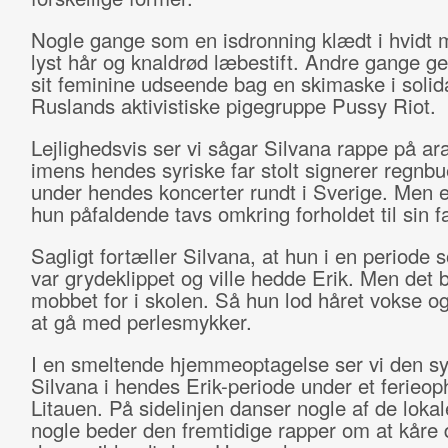
Nogle gange som en isdronning klædt i hvidt 
lyst hår og knaldrød læbestift. Andre gange 
sit feminine udseende bag en skimaske i solid
Ruslands aktivistiske pigegruppe Pussy Riot.
Lejlighedsvis ser vi sågar Silvana rappe på ar
imens hendes syriske far stolt signerer regnbu
under hendes koncerter rundt i Sverige. Men el
hun påfaldende tavs omkring forholdet til sin f
Sagligt fortæller Silvana, at hun i en periode
var grydeklippet og ville hedde Erik. Men det 
mobbet for i skolen. Så hun lod håret vokse o
at gå med perlesmykker.
I en smeltende hjemmeoptagelse ser vi den sy
Silvana i hendes Erik-periode under et ferieoph
Litauen. På sidelinjen danser nogle af de lokal
nogle beder den fremtidige rapper om at kåre