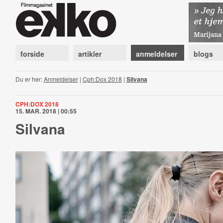
forside
artikler
anmeldelser
blogs
Du er her:
Anmeldelser
|
Cph:Dox 2018
|
Silvana
CPH:DOX 2018
15. MAR. 2018 | 00:55
Silvana