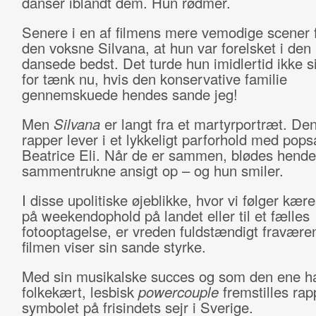
danser iblandt dem. Hun rødmer.
Senere i en af filmens mere vemodige scener f
den voksne Silvana, at hun var forelsket i den
dansede bedst. Det turde hun imidlertid ikke si
for tænk nu, hvis den konservative familie
gennemskuede hendes sande jeg!
Men
Silvana
er langt fra et martyrportræt. De
rapper lever i et lykkeligt parforhold med pop
Beatrice Eli. Når de er sammen, blødes hendes
sammentrukne ansigt op – og hun smiler.
I disse upolitiske øjeblikke, hvor vi følger kær
på weekendophold på landet eller til et fælles
fotooptagelse, er vreden fuldstændigt fravære
filmen viser sin sande styrke.
Med sin musikalske succes og som den ene hal
folkekært, lesbisk
powercouple
fremstilles ra
symbolet på frisindets sejr i Sverige.