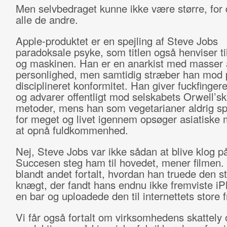
Men selvbedraget kunne ikke være større, for 
alle de andre.
Apple-produktet er en spejling af Steve Jobs
paradoksale psyke, som titlen også henviser t
og maskinen. Han er en anarkist med masser 
personlighed, men samtidig stræber han mod p
disciplineret konformitet. Han giver fuckfingere
og advarer offentligt mod selskabets Orwell’s
metoder, mens han som vegetarianer aldrig sp
for meget og livet igennem opsøger asiatiske 
at opnå fuldkommenhed.
Nej, Steve Jobs var ikke sådan at blive klog p
Succesen steg ham til hovedet, mener filmen. 
blandt andet fortalt, hvordan han truede den s
knægt, der fandt hans endnu ikke fremviste i
en bar og uploadede den til internettets store f
Vi får også fortalt om virksomhedens skattely