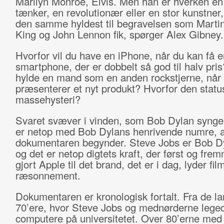
Marilyn Monroe, Elvis. Men han er hverken en 
tænker, en revolutionær eller en stor kunstner,
den samme hyldest til begravelsen som Martin
King og John Lennon fik, spørger Alex Gibney.
Hvorfor vil du have en iPhone, når du kan få 
smartphone, der er dobbelt så god til halv pri
hylde en mand som en anden rockstjerne, når
præsenterer et nyt produkt? Hvorfor den status
massehysteri?
Svaret svæver i vinden, som Bob Dylan synge
er netop med Bob Dylans henrivende numre, a
dokumentaren begynder. Steve Jobs er Bob Dy
og det er netop digtets kraft, der først og fre
gjort Apple til det brand, det er i dag, lyder fi
ræsonnement.
Dokumentaren er kronologisk fortalt. Fra de l
70’ere, hvor Steve Jobs og mednørderne leg
computere på universitetet. Over 80’erne med