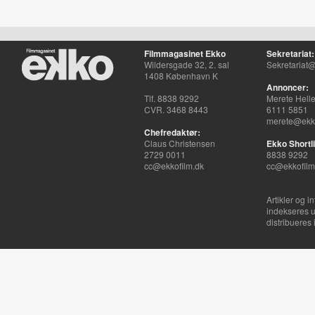
Filmmagasinet Ekko
Sekretariat:
Wildersgade 32, 2. sal
Sekretariat@
1408 København K
Annoncer:
Tlf. 8838 9292
Merete Hell
CVR. 3468 8443
6111 5851
merete@ekko
Chefredaktør:
Claus Christensen
Ekko Shortli
2729 0011
8838 9292
cc@ekkofilm.dk
cc@ekkofilm
Artikler og i
indekseres u
distribueres