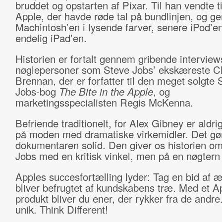
bruddet og opstarten af Pixar. Til han vendte ti
Apple, der havde røde tal på bundlinjen, og g
Machintosh’en i lysende farver, senere iPod’e
endelig iPad’en.
Historien er fortalt gennem gribende intervie
nøglepersoner som Steve Jobs’ ekskæreste C
Brennan, der er forfatter til den meget solgte 
Jobs-bog
The Bite in the Apple
, og
marketingsspecialisten Regis McKenna.
Befriende traditionelt, for Alex Gibney er aldr
på moden med dramatiske virkemidler. Det gø
dokumentaren solid. Den giver os historien o
Jobs med en kritisk vinkel, men på en nøgter
Apples succesfortælling lyder: Tag en bid af æ
bliver befrugtet af kundskabens træ. Med et A
produkt bliver du ener, der rykker fra de andre
unik. Think Different!