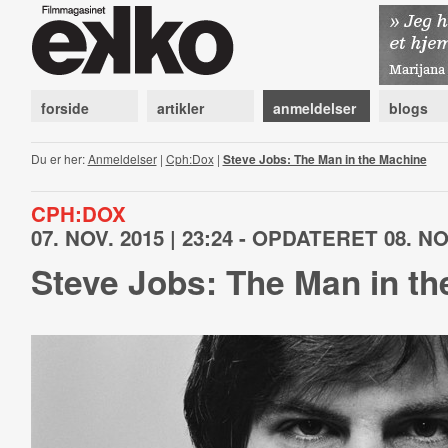
forside
artikler
anmeldelser
blogs
Du er her:
Anmeldelser
|
Cph:Dox
|
Steve Jobs: The Man in the Machine
CPH:DOX
07. NOV. 2015 | 23:24 - OPDATERET 08. NOV
Steve Jobs: The Man in t