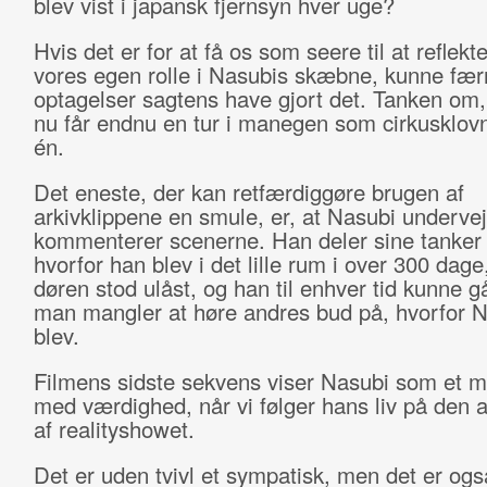
blev vist i japansk fjernsyn hver uge?
Hvis det er for at få os som seere til at reflekt
vores egen rolle i Nasubis skæbne, kunne fær
optagelser sagtens have gjort det. Tanken om,
nu får endnu en tur i manegen som cirkusklovn 
én.
Det eneste, der kan retfærdiggøre brugen af
arkivklippene en smule, er, at Nasubi undervej
kommenterer scenerne. Han deler sine tanker
hvorfor han blev i det lille rum i over 300 dag
døren stod ulåst, og han til enhver tid kunne 
man mangler at høre andres bud på, hvorfor 
blev.
Filmens sidste sekvens viser Nasubi som et 
med værdighed, når vi følger hans liv på den 
af realityshowet.
Det er uden tvivl et sympatisk, men det er ogs