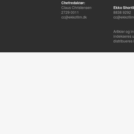
Chefredaktør:
Claus Christensen
Ekko Shortli
2729 0011
8838 9292
cc@ekkofilm.dk
cc@ekkofilm
Artikler og i
indekseres u
distribueres