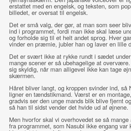
erstattet med en engelsk, og teksten, som pop
billedet, er oversat til engelsk.
Det er små valg, der gør, at man som seer bli
ind i programmet, fordi man ikke skal læse un
og forholde sig til et helt andet sprog. Hver g
vinder en præmie, jubler han og laver en lille
Det er svært ikke at rykke rundt i sædet underv
mange scener er så ubehagelige at overvære.
sig skyldig, når man alligevel ikke kan tage øj
skærmen.
Håret bliver langt, og kroppen svinder ind, så
ligner en tændstikmand. Værst er en montage
gradvis ser den unge mands blik blive fjernt o
så han til sidst vender det hvide ud af øjnene.
Men hvorfor skal vi overhovedet se så mange a
fra programmet, som Nasubi ikke engang var k