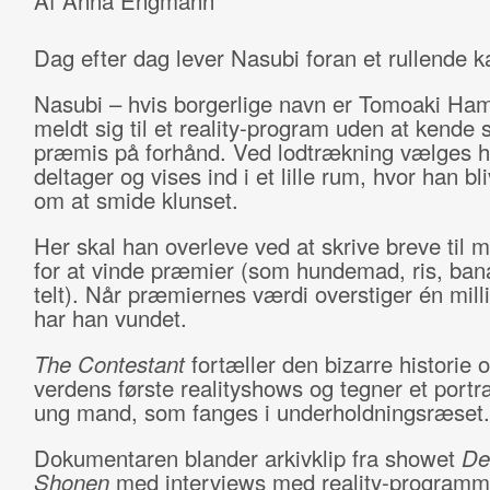
Af Anna Engmann
Dag efter dag lever Nasubi foran et rullende 
Nasubi – hvis borgerlige navn er Tomoaki Ham
meldt sig til et reality-program uden at kende
præmis på forhånd. Ved lodtrækning vælges 
deltager og vises ind i et lille rum, hvor han bl
om at smide klunset.
Her skal han overleve ved at skrive breve til 
for at vinde præmier (som hundemad, ris, ban
telt). Når præmiernes værdi overstiger én mill
har han vundet.
The Contestant
fortæller den bizarre historie 
verdens første realityshows og tegner et portr
ung mand, som fanges i underholdningsræset
Dokumentaren blander arkivklip fra showet
De
Shonen
med interviews med reality-programm