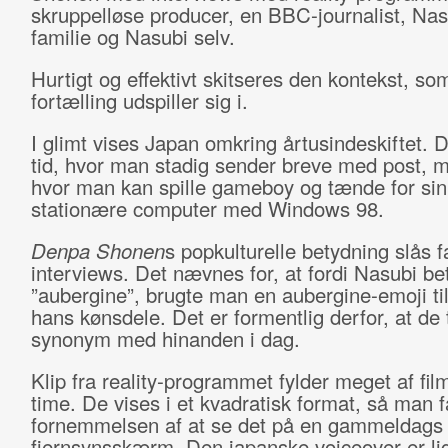
skruppelløse producer, en BBC-journalist, Nas
familie og Nasubi selv.
Hurtigt og effektivt skitseres den kontekst, s
fortælling udspiller sig i.
I glimt vises Japan omkring årtusindeskiftet. D
tid, hvor man stadig sender breve med post, 
hvor man kan spille gameboy og tænde for sin
stationære computer med Windows 98.
Denpa Shonen
s popkulturelle betydning slås fa
interviews. Det nævnes for, at fordi Nasubi be
”aubergine”, brugte man en aubergine-emoji ti
hans kønsdele. Det er formentlig derfor, at de 
synonym med hinanden i dag.
Klip fra reality-programmet fylder meget af fil
time. De vises i et kvadratisk format, så man f
fornemmelsen af at se det på en gammeldags
fjernsynsskærm. Den japanske voiceover er li