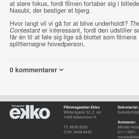
at sløre fokus, fordi filmen fortaber sig i billede
Nasubi, der bestiger et bjerg.
Hvor langt vil vi gå for at blive underholdt?
Th
Contestant
er interessant, fordi den udstiller 
får én til at føle sig lige så blottet som filmens
splitternøgne hovedperson.
0 kommentarer
Filmmagasinet Ekko
Sekretariat:
Wildersgade 32, 2. sal
Sekretariat@
1408 København K
Annoncer:
Tlf. 8838 9292
Merete Hell
CVR. 3468 8443
6111 5851
merete@ekko