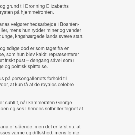
 og grund til Dronning Elizabeths
rysten på hjemmefronten.
ianas velgørenhedsarbejde i Bosnien-
ller, mens hun rydder miner og vender
nge, krigshærgede lands svære start.
g tidlige død er som taget fra en
se, som hun blev kaldt, repræsenterer
 et friskt pust – dengang såvel som i
 og politisk splittelse.
s på persongalleriets forhold til
der, at kun få af de royales celebre
r subtilt, når kammeraten George
ioen og ses i hendes solbriller tegnet af
.
na er slående, men det er først nu, at
esses varme og drilskhed, mens femte