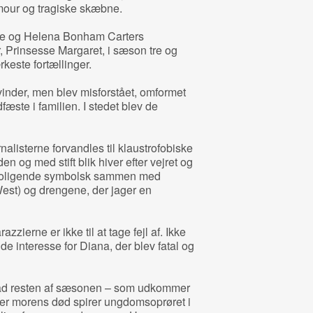
our og tragiske skæbne.
nde og Helena Bonham Carters
år, Prinsesse Margaret, i sæson tre og
rkeste fortællinger.
vinder, men blev misforstået, omformet
dfæste i familien. I stedet blev de
alisterne forvandles til klaustrofobiske
 og med stift blik hiver efter vejret og
ruroligende symbolsk sammen med
est) og drengene, der jager en
zierne er ikke til at tage fejl af. Ikke
de interesse for Diana, der blev fatal og
vad resten af sæsonen – som udkommer
ter morens død spirer ungdomsoprøret i