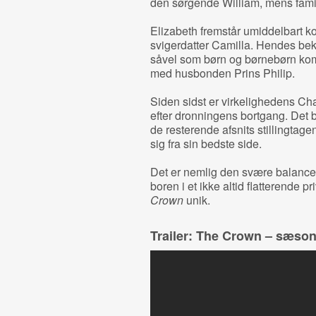
den sørgende William, mens fami
Elizabeth fremstår umiddelbart k
svigerdatter Camilla. Hendes be
såvel som børn og børnebørn komm
med husbonden Prins Philip.
Siden sidst er virkelighedens Ch
efter dronningens bortgang. Det b
de resterende afsnits stillingtagen 
sig fra sin bedste side.
Det er nemlig den svære balanceg
boren i et ikke altid flatterende p
Crown
unik.
Trailer: The Crown – sæson 