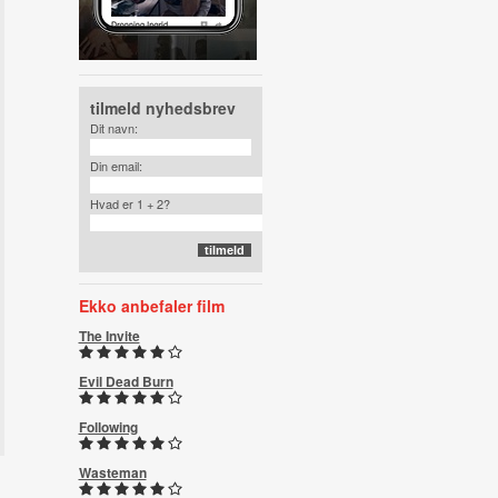
tilmeld nyhedsbrev
Dit navn:
Din email:
Hvad er 1 + 2?
Ekko anbefaler film
The Invite
Evil Dead Burn
Following
Wasteman