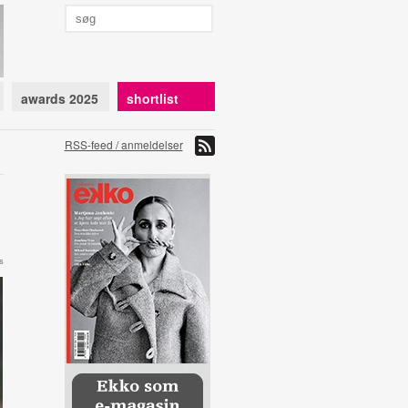
awards 2025
shortlist
RSS-feed / anmeldelser
s