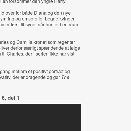
lien forsømmer den yngre Harry.
old over for både Diana og den nye
kymring og omsorg for begge kvinder
er først til syne, når hun er i enerum
arles og Camilla kronet som regenter
liver derfor særligt spændende at følge
til Charles, der i serien ikke har vist
ang mellem et positivt portræt og
rivatliv, der er dragende og gør
The
6, del 1