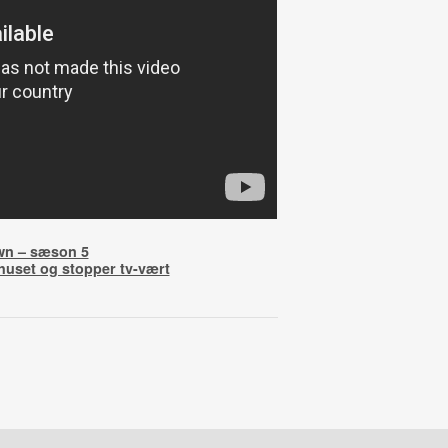
wn – sæson 5
huset og stopper tv-vært