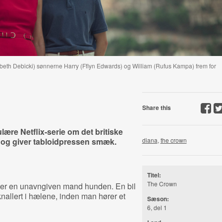
zabeth Debicki) sønnerne Harry (Fflyn Edwards) og William (Rufus Kampa) frem for
Share this
ære Netflix-serie om det britiske
 og giver tabloidpressen smæk.
diana
,
the crown
Titel:
The Crown
fter en unavngiven mand hunden. En bil
nallert i hælene, inden man hører et
Sæson:
6, del 1