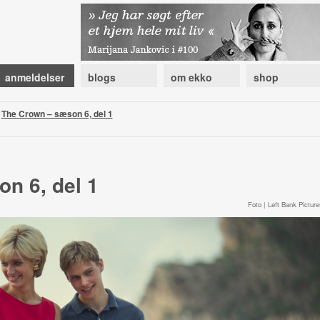
anmeldelser
blogs
om ekko
shop
|
The Crown – sæson 6, del 1
n 6, del 1
Foto | Left Bank Picture