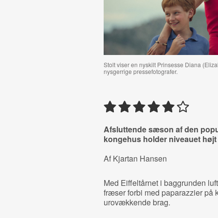
Stolt viser en nyskilt Prinsesse Diana (Eli
nysgerrige pressefotografer.
Afsluttende sæson af den popul
kongehus holder niveauet højt
Af Kjartan Hansen
Med Eiffeltårnet i baggrunden lu
fræser forbi med paparazzier på k
urovækkende brag.