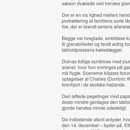
sæson dvælede ved hendes glam
Der er en vis lighed mellem he
portrættering af familiens sorte f
fire, der er blandt seriens allerstæ
Begge var livsglade, ambitiøse k
til glansbilleder og fandt aldrig fo
tabloidpressens kæledægger.
Dianas tidlige symbiose med journ
scener, hvor hun omringes på gaden
må flygte. Scenerne klippes fo
optagelser af Charles (Dominic W
kronhjort i de skotske højlande.
Den løftede pegefinger mod paparaz
desto mindre gentage
s
den tabloi
gjorde hendes minde udødeligt.
De indledende afsnit antyder, h
den 14. december – byder på. Ef