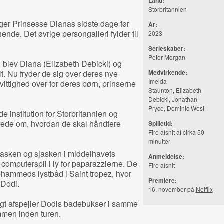
Land:
Storbritannien
lger Prinsesse Dianas sidste dage før
År:
 hende. Det øvrige persongalleri fylder til
2023
Serieskaber:
Peter Morgan
n blev Diana (Elizabeth Debicki) og
t. Nu fryder de sig over deres nye
Medvirkende:
Imelda
vittighed over for deres børn, prinserne
Staunton, Elizabeth
Debicki, Jonathan
Pryce, Dominic West
e institution for Storbritannien og
drede om, hvordan de skal håndtere
Spilletid:
Fire afsnit af cirka 50
minutter
lasken og sjasken i middelhavets
Anmeldelse:
computerspil i ly for paparazzierne. De
Fire afsnit
hammeds lystbåd i Saint tropez, hvor
Premiere:
 Dodi.
16. november på
Netflix
gt afspejler Dodis badebukser i samme
men inden turen.