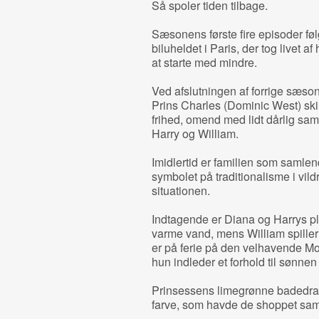
Så spoler tiden tilbage.
Sæsonens første fire episoder fø
biluheldet i Paris, der tog livet af
at starte med mindre.
Ved afslutningen af forrige sæso
Prins Charles (Dominic West) skil
frihed, omend med lidt dårlig sam
Harry og William.
Imidlertid er familien som samlend
symbolet på traditionalisme i vil
situationen.
Indtagende er Diana og Harrys p
varme vand, mens William spiller 
er på ferie på den velhavende Mo
hun indleder et forhold til sønnen
Prinsessens limegrønne badedra
farve, som havde de shoppet sam