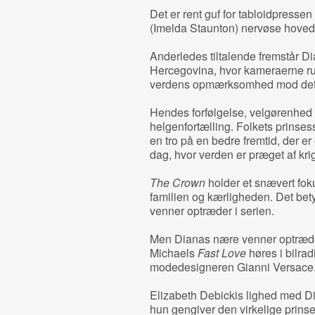
Det er rent guf for tabloidpressen
(Imelda Staunton) nervøse hoved
Anderledes tiltalende fremstår D
Hercegovina, hvor kameraerne ru
verdens opmærksomhed mod det u
Hendes forfølgelse, velgørenhed o
helgenfortælling. Folkets prinses
en tro på en bedre fremtid, der er
dag, hvor verden er præget af krige
The Crown
holder et snævert foku
familien og kærligheden. Det bety
venner optræder i serien.
Men Dianas nære venner optræde
Michaels
Fast Love
høres i bilrad
modedesigneren Gianni Versace
Elizabeth Debickis lighed med Dia
hun gengiver den virkelige prins