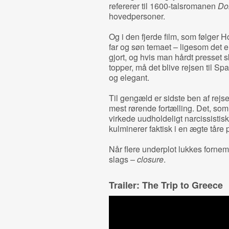
refererer til 1600-talsromanen
Do
hovedpersoner.
Og i den fjerde film, som følger
far og søn temaet – ligesom det er
gjort, og hvis man hårdt presset s
topper, må det blive rejsen til S
og elegant.
Til gengæld er sidste ben af rejs
mest rørende fortælling. Det, som 
virkede uudholdeligt narcissistis
kulminerer faktisk i en ægte tåre
Når flere underplot lukkes fornem
slags –
closure
.
Trailer: The Trip to Greece