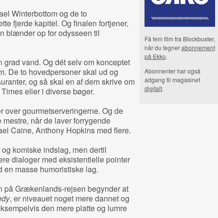
hael Winterbottom og de to
e fjerde kapitel. Og finalen fortjener,
an blænder op for odysseen til
Få fem film fra Blockbuster,
når du tegner
abonnement
på Ekko
.
den grad vand. Og dét selv om konceptet
film. De to hovedpersoner skal ud og
Abonnenter har også
adgang til magasinet
auranter, og så skal en af dem skrive om
digitalt
.
Times eller i diverse bøger.
imer over gourmetserveringerne. Og de
 mestre, når de laver forrygende
ael Caine, Anthony Hopkins med flere.
 og komiske indslag, men dertil
e dialoger med eksistentielle pointer
d en masse humoristiske lag.
 på Grækenlands-rejsen begynder at
edy
, er niveauet noget mere dannet og
eksempelvis den mere platte og lumre