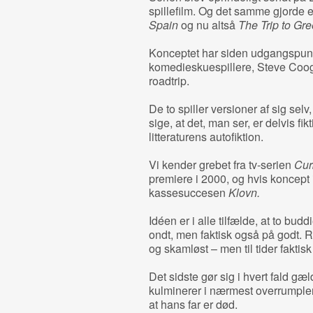
spillefilm. Og det samme gjorde e
Spain
og nu altså
The Trip to Gr
Konceptet har siden udgangspunkt
komedieskuespillere, Steve Coog
roadtrip.
De to spiller versioner af sig selv,
sige, at det, man ser, er delvis fik
litteraturens autofiktion.
Vi kender grebet fra tv-serien
Cur
premiere i 2000, og hvis koncept
kassesuccesen
Klovn.
Idéen er i alle tilfælde, at to bud
ondt, men faktisk også på godt. Re
og skamløst – men til tider faktis
Det sidste gør sig i hvert fald gæ
kulminerer i nærmest overrumple
at hans far er død.