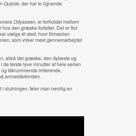
n Quijote
, der har to lignende
 Homers
Odysseen
, er forholdet mellem
 hos den græske forfatter. Det er flot
kal vælge ét sted, hvor filmserien
panien, som virker mest gennemarbejdet
en, altså det græske, den dybeste og
i de første tyve minutter af hele serien
k og tåkrummende irriterende,
 på anmelderkinden.
t i slutningen, føler man nemlig en