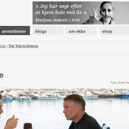
anmeldelser
blogs
om ekko
shop
else
|
The Trip to Greece
e
Foto | Andy Hal