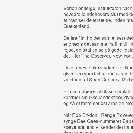
Serien er ifølge instruktøren Mic
hovedrolleindehavere slut med dett
at man ser de første tre, inden m
Grækenland.
De fire film holder samlet set i 
er præcis det samme fra film til 
rejse, de skal spise på gode rest
det – for The Observer, New York 
I hver eneste film sludrer de i t
giver den som imitationens sande
versioner af Sean Connery, Mich
Filmen udgøres af disse samtaler
kommer smukke landskaber, dyber
og så et mere seriøst arbejde me
Når Rob Brydon i Range Roveren
synge Bee Gees-nummeret
Trag
krævende, end vi kender det fra 
danske
Klovn
.