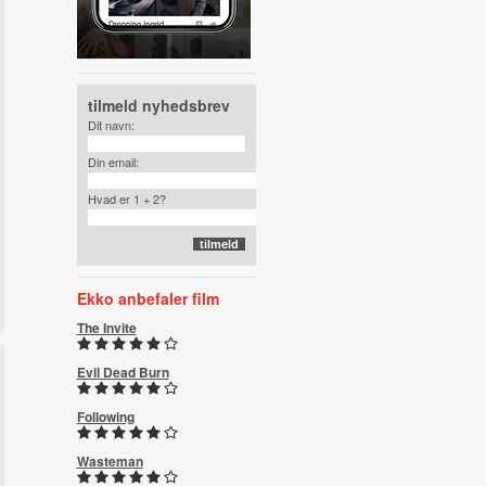
tilmeld nyhedsbrev
Dit navn:
Din email:
Hvad er 1 + 2?
Ekko anbefaler film
The Invite
Evil Dead Burn
Following
Wasteman