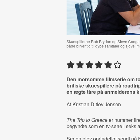
Skuespillerne Rob Brydon og Steve Coogan e
både bliver tid til dybe samtaler og sjove imi
Den morsomme filmserie om t
britiske skuespillere på roadtr
en ægte tåre på anmelderens k
Af Kristian Ditlev Jensen
The Trip to Greece
er nummer fire
begyndte som en tv-serie i seks 
Serien blev oprindeligt sendt på 