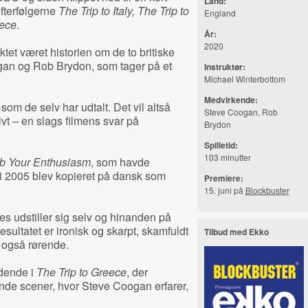
Land:
fterfølgerne
The Trip to Italy, The Trip to
England
eece
.
År:
2020
et været historien om de to britiske
an og Rob Brydon, som tager på et
Instruktør:
Michael Winterbottom
Medvirkende:
 som de selv har udtalt. Det vil altså
Steve Coogan, Rob
tivt – en slags filmens svar på
Brydon
Spilletid:
103 minutter
b Your Enthusiasm
, som havde
 i 2005 blev kopieret på dansk som
Premiere:
15. juni på
Blockbuster
dies udstiller sig selv og hinanden på
sultatet er ironisk og skarpt, skamfuldt
Tilbud med Ekko
k også rørende.
ldende i
The Trip to Greece
, der
nde scener, hvor Steve Coogan erfarer,