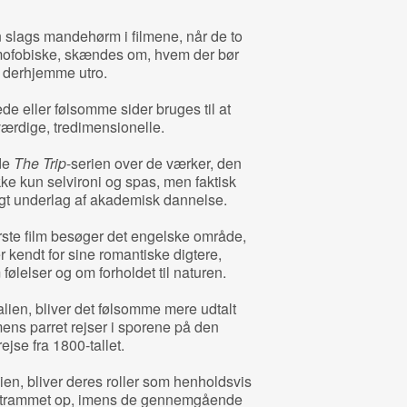
en slags mandehørm i filmene, når de to
mofobiske, skændes om, hvem der bør
e derhjemme utro.
e eller følsomme sider bruges til at
værdige, tredimensionelle.
de
The Trip
-serien over de værker, den
ke kun selvironi og spas, men faktisk
drigt underlag af akademisk dannelse.
rste film besøger det engelske område,
r kendt for sine romantiske digtere,
følelser og om forholdet til naturen.
Italien, bliver det følsomme mere udtalt
mens parret rejser i sporene på den
jse fra 1800-tallet.
anien, bliver deres roller som henholdsvis
ick strammet op, imens de gennemgående