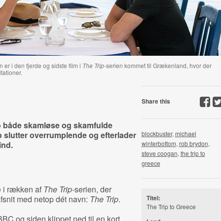
r i den fjerde og sidste film i
The Trip
-serien kommet til Grækenland, hvor der
tationer.
Share this
o både skamløse og skamfulde
ip slutter overrumplende og efterlader
blockbuster
,
michael
ind.
winterbottom
,
rob brydon
,
steve coogan
,
the trip to
greece
 i rækken af
The Trip-
serien, der
afsnit med netop dét navn:
The Trip
.
Titel:
The Trip to Greece
BBC og siden klippet ned til en kort