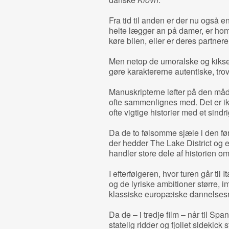
Fra tid til anden er der nu også 
helte lægger an på damer, er ho
køre bilen, eller er deres partner
Men netop de umoralske og kiksed
gøre karaktererne autentiske, tro
Manuskripterne løfter på den må
ofte sammenlignes med. Det er ik
ofte vigtige historier med et sin
Da de to følsomme sjæle i den fø
der hedder The Lake District og e
handler store dele af historien om 
I efterfølgeren, hvor turen går til 
og de lyriske ambitioner større, i
klassiske europæiske dannelsesre
Da de – i tredje film – når til Sp
statelig ridder og fjollet sidek