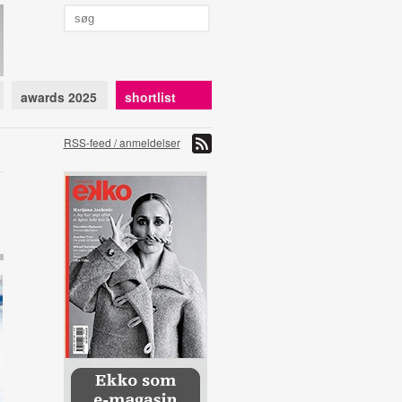
awards 2025
shortlist
RSS-feed / anmeldelser
l