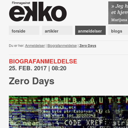
forside
artikler
anmeldelser
blogs
Du er her:
Anmeldelser
|
Biografanmeldelse
|
Zero Days
BIOGRAFANMELDELSE
25. FEB. 2017 | 08:20
Zero Days