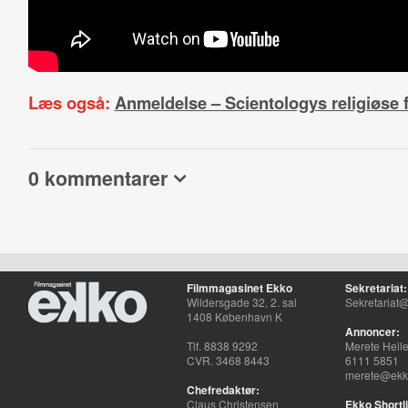
Læs også:
Anmeldelse – Scientologys religiøse
0 kommentarer
Filmmagasinet Ekko
Sekretariat:
Wildersgade 32, 2. sal
Sekretariat@
1408 København K
Annoncer:
Tlf. 8838 9292
Merete Hell
CVR. 3468 8443
6111 5851
merete@ekko
Chefredaktør:
Claus Christensen
Ekko Shortli