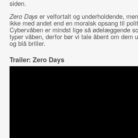
siden.
Zero Days
er velfortalt og underholdende, men
ikke med andet end en moralsk opsang til polit
Cybervåben er mindst lige så ødelæggende s
typer våben, derfor bør vi tale åbent om dem
og blå briller.
Trailer: Zero Days