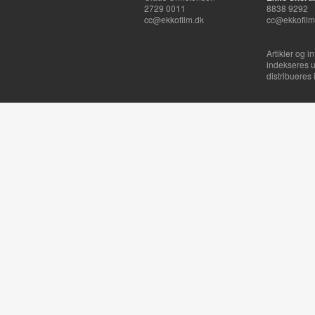
2729 0011
8838 9292
cc@ekkofilm.dk
cc@ekkofilm
Artikler og i
indekseres u
distribueres