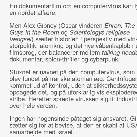
En dokumentarfilm om en computervirus kan 
en nørdet affære.
Men Alex Gibney (Oscar-vinderen
Enron: The
Guys in the Room
og
Scientologys religiøse
fængsel
) sætter historien i perspektiv med vin
storpolitik, atomkrig og det nye våbenkapløb i 
filmsprog, der balancerer mellem
talking head
dokumentar, spion-thriller og cyberpunk.
Stuxnet er navnet på den computervirus, som 
blev fundet på iranske atomanlæg. Centrifuge
kommet ud af kontrol, uden at sikkerhedssys
opdagede det, og på uforklarlig vis eksploder
stribe. Herefter spredte virussen sig til indust
over hele verden.
Ingen har nogensinde påtaget sig ansvaret. G
sætter sig for at bevise, at den er skabt af US
samarbejde med Israel.