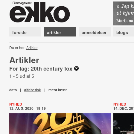
forside
artikler
anmeldelser
blogs
Du er her:
Artikler
Artikler
For tag: 20th century fox
1 - 5 ud af 5
dato
|
alfabetisk
|
mest læste
NYHED
NYHED
12. AUG. 2020 | 19:19
14. DEC. 201