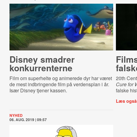
Disney smadrer
Film
konkurrenterne
fals
Film om superhelte og animerede dyr har været
20th Cent
de mest indbringende film på verdensplan i år.
Cure for 
Især Disney tjener kassen.
falske hi
Læs også
NYHED
06. AUG. 2019 | 09:57