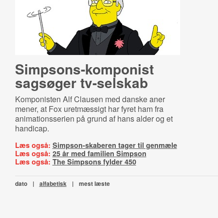
Simp­sons-​kom­po­nist
sagsøger tv-selskab
Komponisten Alf Clausen med danske aner
mener, at Fox uretmæssigt har fyret ham fra
animationsserien på grund af hans alder og et
handicap.
Læs også:
Simpson-skaberen tager til genmæle
Læs også:
25 år med familien Simpson
Læs også:
The Simpsons fylder 450
dato
|
alfabetisk
|
mest læste