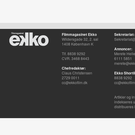
Filmmagasinet Ekko
Sekretariat:
Wildersgade 32, 2. sal
Sekretariat@
1408 København K
Annoncer:
Tlf. 8838 9292
Merete Hell
CVR. 3468 8443
6111 5851
merete@ekko
Chefredaktør:
Claus Christensen
Ekko Shortli
2729 0011
8838 9292
cc@ekkofilm.dk
cc@ekkofilm
Artikler og i
indekseres u
distribueres