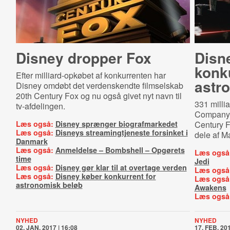
Disney dropper Fox
Disn
konku
Efter milliard-opkøbet af konkurrenten har
astr
Disney omdøbt det verdenskendte filmselskab
20th Century Fox og nu også givet nyt navn til
331 milli
tv-afdelingen.
Company p
Læs også:
Disney sprænger biografmarkedet
Century F
Læs også:
Disneys streamingtjeneste forsinket i
dele af M
Danmark
Læs også:
Anmeldelse – Bombshell – Opgørets
Læs også
time
Jedi
Læs også:
Disney gør klar til at overtage verden
Læs også
Læs også:
Disney køber konkurrent for
Læs også
astronomisk beløb
Awakens
Læs også
NYHED
NYHED
02. JAN. 2017 | 16:08
17. FEB. 201