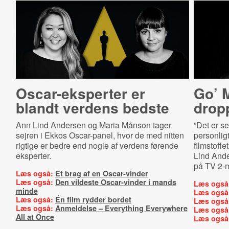
Oscar-​eks­per­ter er
Go’ 
blandt verdens bedste
dropp
Ann Lind Andersen og Maria Månson tager
”Det er se
sejren i Ekkos Oscar-panel, hvor de med nitten
personlig
rigtige er bedre end nogle af verdens førende
filmstoffe
eksperter.
Lind Ande
på TV 2-
Læs også:
Et brag af en Oscar-vinder
Læs også:
Den vildeste Oscar-vinder i mands
Læs også
minde
Læs også
Læs også:
Én film rydder bordet
Læs også
Læs også:
Anmeldelse – Everything Everywhere
Læs også
All at Once
Læs også