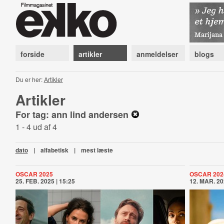
forside
artikler
anmeldelser
blogs
Du er her:
Artikler
Artikler
For tag: ann lind andersen
1 - 4 ud af 4
dato
|
alfabetisk
|
mest læste
OSCAR 2025
OSCAR 202
25. FEB. 2025 | 15:25
12. MAR. 20