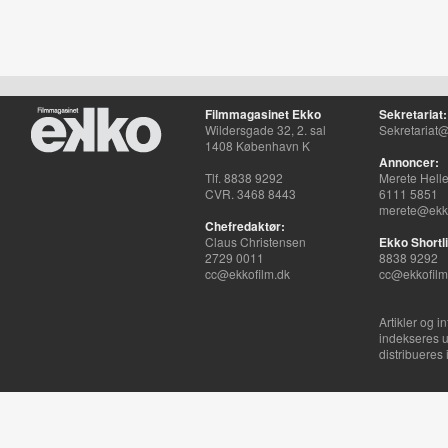
Filmmagasinet Ekko
Sekretariat:
Wildersgade 32, 2. sal
Sekretariat@
1408 København K
Annoncer:
Tlf. 8838 9292
Merete Hell
CVR. 3468 8443
6111 5851
merete@ekko
Chefredaktør:
Claus Christensen
Ekko Shortli
2729 0011
8838 9292
cc@ekkofilm.dk
cc@ekkofilm
Artikler og i
indekseres u
distribueres