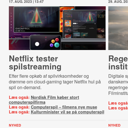
17. AUG. 2023 | 13:47
29. AUG. 20
Netflix tester
Reger
spilstreaming
insti
Efter flere opkøb af spilvirksomheder og
Digitale s
drømme om cloud-gaming tager Netflix hul på
danskernes
spil on-demand.
regeringe
Filminstitu
Læs også:
Nordisk Film køber stort
computerspilfirma
Læs også
Læs også:
Computerspil – filmens nye muse
Læs også
Læs også:
Kulturminister vil se på computerspil
NYHED
NYHED