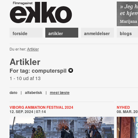
forside
artikler
anmeldelser
blogs
Du er her:
Artikler
Artikler
For tag: computerspil
1 - 10 ud af 13
dato
|
alfabetisk
|
mest læste
VIBORG ANIMATION FESTIVAL 2024
NYHED
12. SEP. 2024 | 07:14
08. MAR. 20