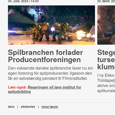
30. JAN. 2024 | 14:02
25. MAR. 20
Spilbranchen forlader
Steg
Pro­du­cent­for­e­nin­gen
tur­se
klu
Den voksende danske spilbranche laver nu sin
egen forening for spilproducenter, ligesom den
I ny Ekko
får en selvstændig pendant til Filminstituttet.
Troldspej
skrive om
Læs også:
Regeringen vil lave institut for
spilkunst
spiludvikling
dato
|
alfabetisk
|
mest læste