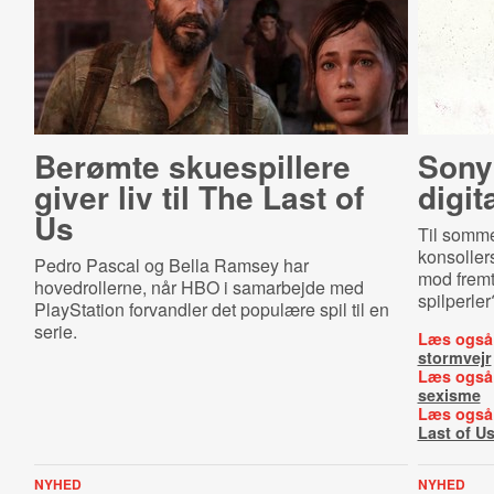
Berømte skuespillere
Sony
giver liv til The Last of
digit
Us
Til somme
konsoller
Pedro Pascal og Bella Ramsey har
mod fremt
hovedrollerne, når HBO i samarbejde med
spilperler
PlayStation forvandler det populære spil til en
serie.
Læs også
stormvejr
Læs også
sexisme
Læs også
Last of U
NYHED
NYHED