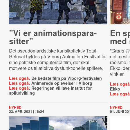
”Vi er ani­ma­tions­pa­ra­
En s
sit­ter”
med 
Det pseudomarxistiske kunstkollektiv Total
”
Grand Th
Refusal hyldes på Viborg Animation Festival for
det mest 
sine politiske computerspilfilm, der skal
racisme, m
motivere os til at blive dysfunktionelle spillere.
Ekko, der
vinkler.
Læs også:
De bedste film på Viborg-festivalen
Læs også:
Animerede oplevelser i Viborg
Læs også
Læs også:
Regeringen vil lave institut for
Ekko
spiludvikling
Læs også
NYHED
NYHED
23. APR. 2021 | 16:24
01. JUNI 201