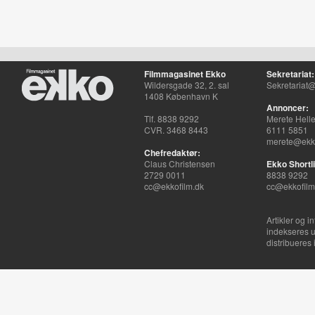
Filmmagasinet Ekko
Sekretariat:
Wildersgade 32, 2. sal
Sekretariat@
1408 København K
Annoncer:
Tlf. 8838 9292
Merete Hell
CVR. 3468 8443
6111 5851
merete@ekko
Chefredaktør:
Claus Christensen
Ekko Shortli
2729 0011
8838 9292
cc@ekkofilm.dk
cc@ekkofilm
Artikler og i
indekseres u
distribueres