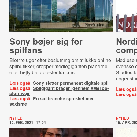
Sony bøjer sig for
Nordi
spilfans
com­pu
Blot tre uger efter beslutning om at lukke online-
Mediesels
spilbutikker, dropper mediegiganten planerne
svenske 
efter højlydte protester fra fans.
Studios fo
nogensin
Læs også:
Sony sletter permanent digitale spil
Læs også:
Spilgigant brager igennem #MeToo-
Læs også
stormvejr
Læs også
Læs også:
En spilbranche spækket med
sexisme
NYHED
NYHED
12. FEB. 2021 | 17:04
15. APR. 202