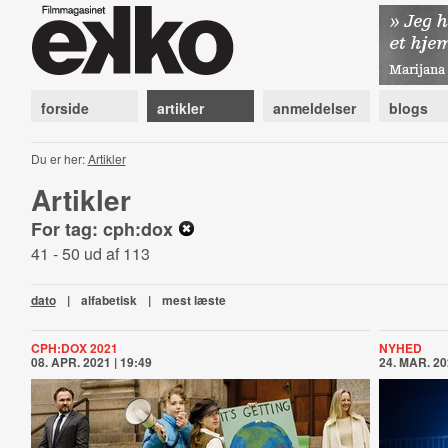
forside
artikler
anmeldelser
blogs
Du er her:
Artikler
Artikler
For tag: cph:dox
41 - 50 ud af 113
dato
|
alfabetisk
|
mest læste
CPH:DOX 2021
NYHED
08. APR. 2021 | 19:49
24. MAR. 20