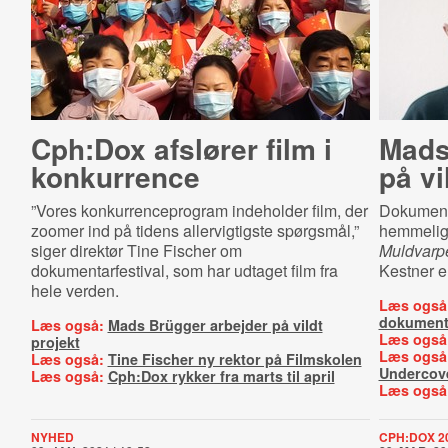
Cph:Dox afslører film i
Mads
konkurrence
på vi
”Vores konkurrenceprogram indeholder film, der
Dokumenta
zoomer ind på tidens allervigtigste spørgsmål,”
hemmeligh
siger direktør Tine Fischer om
Muldvarp
dokumentarfestival, som har udtaget film fra
Kestner e
hele verden.
Læs også
dokument
Læs også:
Mads Brügger arbejder på vildt
Læs også
projekt
Læs også
Læs også:
Tine Fischer ny rektor på Filmskolen
Undercove
Læs også:
Cph:Dox rykker fra marts til april
Læs også
NYHED
CPH:DOX 2