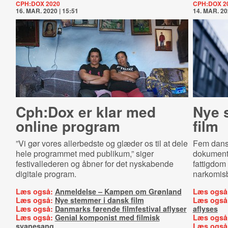
CPH:DOX 2020
CPH:DOX 2
16. MAR. 2020 | 15:51
14. MAR. 20
Cph:Dox er klar med
Nye 
online program
film
”Vi gør vores allerbedste og glæder os til at dele
Fem dansk
hele programmet med publikum,” siger
dokumenta
festivallederen og åbner for det nyskabende
fattigdom
digitale program.
narkomisb
Læs også:
Anmeldelse – Kampen om Grønland
Læs også
Læs også:
Nye stemmer i dansk film
Læs også
Læs også:
Danmarks førende filmfestival aflyser
aflyses
Læs også:
Genial komponist med filmisk
Læs også
svanesang
Læs også