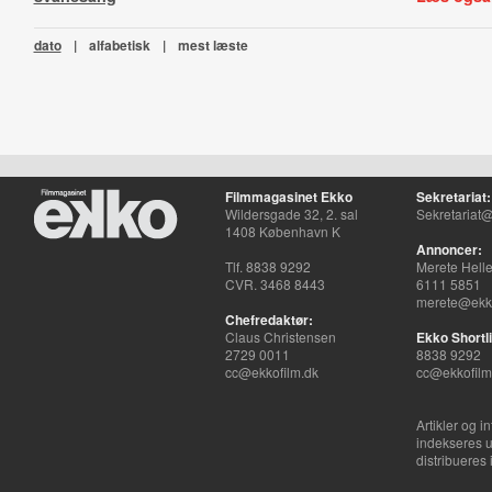
dato
|
alfabetisk
|
mest læste
Filmmagasinet Ekko
Sekretariat:
Wildersgade 32, 2. sal
Sekretariat@
1408 København K
Annoncer:
Tlf. 8838 9292
Merete Hell
CVR. 3468 8443
6111 5851
merete@ekko
Chefredaktør:
Claus Christensen
Ekko Shortli
2729 0011
8838 9292
cc@ekkofilm.dk
cc@ekkofilm
Artikler og i
indekseres u
distribueres