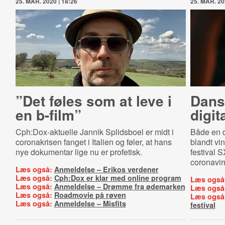
25. MAR. 2020 | 18:26
25. MAR. 20
”Det føles som at leve i
Dans
en b-film”
digit
Cph:Dox-aktuelle Jannik Splidsboel er midt i
Både en d
coronakrisen fanget i Italien og føler, at hans
blandt vi
nye dokumentar lige nu er profetisk.
festival S
coronaviru
Læs også:
Anmeldelse – Erikos verdener
Læs også:
Cph:Dox er klar med online program
Læs også
Læs også:
Anmeldelse – Drømme fra ødemarken
Læs også
Læs også:
Roadmovie på røven
Læs også
Læs også:
Anmeldelse – Misfits
festival