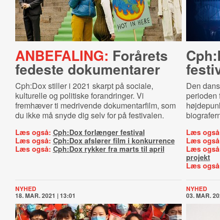
ANBEFALING:
Forårets
Cph:
fedeste dokumentarer
festi
Cph:Dox stiller i 2021 skarpt på sociale,
Den dansk
kulturelle og politiske forandringer. Vi
perioden 
fremhæver ti medrivende dokumentarfilm, som
højdepunk
du ikke må snyde dig selv for på festivalen.
biografer
Læs også:
Cph:Dox forlænger festival
Læs også
Læs også:
Cph:Dox afslører film i konkurrence
Læs også
Læs også:
Cph:Dox rykker fra marts til april
Læs også
projekt
Læs også
NYHED
NYHED
18. MAR. 2021 | 13:01
03. MAR. 20