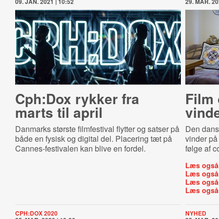
09. JAN. 2021 | 10:52
29. MAR. 20
Cph:Dox rykker fra
Film 
marts til april
vind
Danmarks største filmfestival flytter og satser på
Den dan
både en fysisk og digital del. Placering tæt på
vinder på 
Cannes-festivalen kan blive en fordel.
følge af c
Læs også
Læs også
Læs også
Læs også
CPH:DOX 2020
NYHED