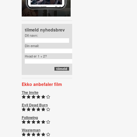
tilmeld nyhedsbrev
Dit navn:
Din email:
Hvad er 1 + 2?
Ekko anbefaler film
The Invite
Evil Dead Burn
Following
Wasteman