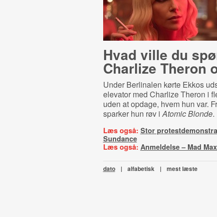
Hvad ville du spø
Charlize Theron
Under Berlinalen kørte Ekkos uds
elevator med Charlize Theron i fl
uden at opdage, hvem hun var. F
sparker hun røv i
Atomic Blonde
.
Læs også:
Stor protestdemonstra
Sundance
Læs også:
Anmeldelse – Mad Max
dato
|
alfabetisk
|
mest læste