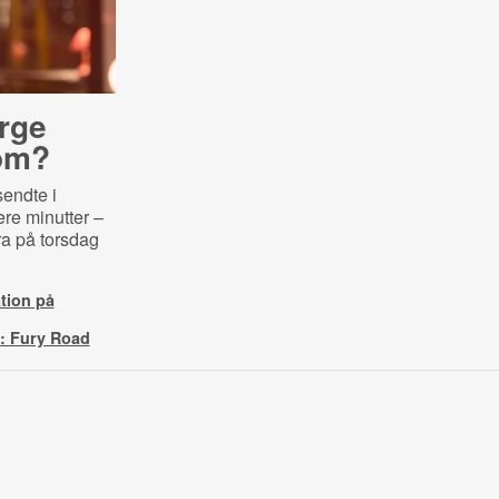
rge
 om?
endte i
ere minutter –
ra på torsdag
tion på
: Fury Road