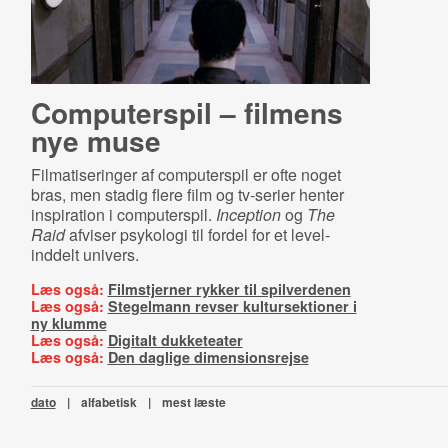
Computerspil – filmens
nye muse
Filmatiseringer af computerspil er ofte noget
bras, men stadig flere film og tv-serier henter
inspiration i computerspil.
Inception
og
The
Raid
afviser psykologi til fordel for et level-
inddelt univers.
Læs også:
Filmstjerner rykker til spilverdenen
Læs også:
Stegelmann revser kultursektioner i
ny klumme
Læs også:
Digitalt dukketeater
Læs også:
Den daglige dimensionsrejse
dato
|
alfabetisk
|
mest læste