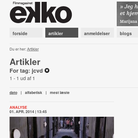
forside
artikler
anmeldelser
blogs
Du er her:
Artikler
Artikler
For tag: jcvd
1 - 1 ud af 1
dato
|
alfabetisk
|
mest læste
ANALYSE
01. APR. 2014 | 13:45