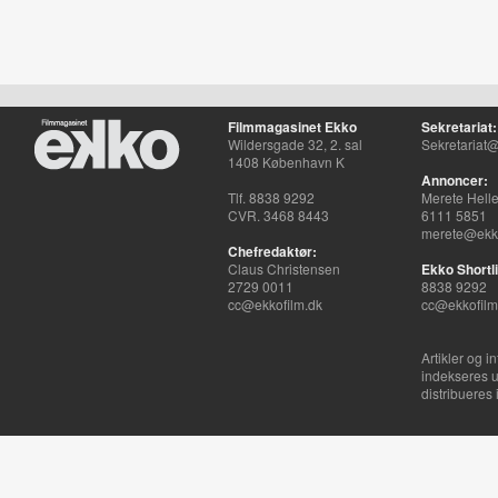
Filmmagasinet Ekko
Sekretariat:
Wildersgade 32, 2. sal
Sekretariat@
1408 København K
Annoncer:
Tlf. 8838 9292
Merete Hell
CVR. 3468 8443
6111 5851
merete@ekko
Chefredaktør:
Claus Christensen
Ekko Shortli
2729 0011
8838 9292
cc@ekkofilm.dk
cc@ekkofilm
Artikler og i
indekseres u
distribueres