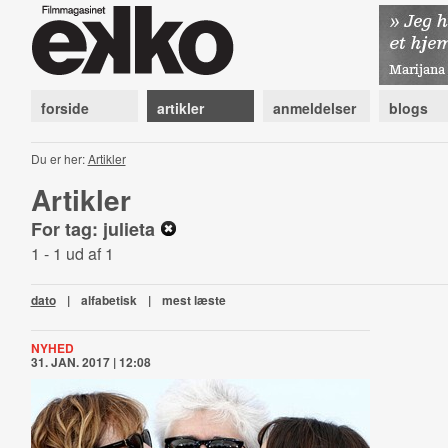
forside
artikler
anmeldelser
blogs
Du er her:
Artikler
Artikler
For tag: julieta
1 - 1 ud af 1
dato
|
alfabetisk
|
mest læste
NYHED
31. JAN. 2017 | 12:08