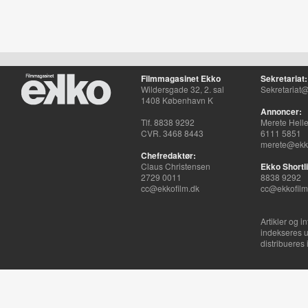
Filmmagasinet Ekko
Sekretariat:
Wildersgade 32, 2. sal
Sekretariat@
1408 København K
Annoncer:
Tlf. 8838 9292
Merete Hell
CVR. 3468 8443
6111 5851
merete@ekko
Chefredaktør:
Claus Christensen
Ekko Shortli
2729 0011
8838 9292
cc@ekkofilm.dk
cc@ekkofilm
Artikler og i
indekseres u
distribueres