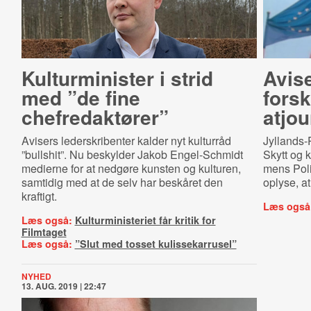
Kulturminister i strid
Avise
med ”de fine
forsk
chefredaktører”
atjour
Avisers lederskribenter kalder nyt kulturråd
Jyllands-P
”bullshit”. Nu beskylder Jakob Engel-Schmidt
Skytt og 
medierne for at nedgøre kunsten og kulturen,
mens Polit
samtidig med at de selv har beskåret den
oplyse, at
kraftigt.
Læs også
Læs også:
Kulturministeriet får kritik for
Filmtaget
Læs også:
”Slut med tosset kulissekarrusel”
NYHED
13. AUG. 2019 | 22:47