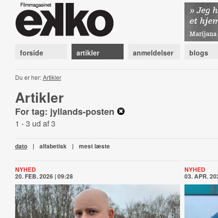
forside
artikler
anmeldelser
blogs
Du er her:
Artikler
Artikler
For tag: jyllands-posten
1 - 3 ud af 3
dato
|
alfabetisk
|
mest læste
NYHED
NYHED
20. FEB. 2026 | 09:28
03. APR. 202