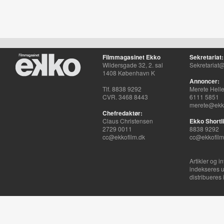
Filmmagasinet Ekko
Sekretariat:
Wildersgade 32, 2. sal
Sekretariat@
1408 København K
Annoncer:
Tlf. 8838 9292
Merete Hell
CVR. 3468 8443
6111 5851
merete@ekko
Chefredaktør:
Claus Christensen
Ekko Shortli
2729 0011
8838 9292
cc@ekkofilm.dk
cc@ekkofilm
Artikler og i
indekseres u
distribueres