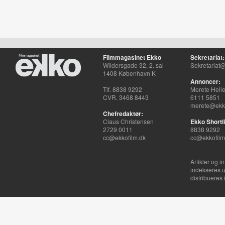
Filmmagasinet Ekko
Sekretariat:
Wildersgade 32, 2. sal
Sekretariat@
1408 København K
Annoncer:
Tlf. 8838 9292
Merete Hell
CVR. 3468 8443
6111 5851
merete@ekko
Chefredaktør:
Claus Christensen
Ekko Shortli
2729 0011
8838 9292
cc@ekkofilm.dk
cc@ekkofilm
Artikler og i
indekseres u
distribueres