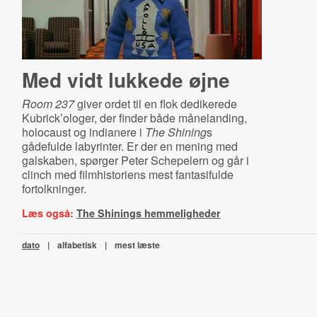
Med vidt lukkede øjne
Room 237
giver ordet til en flok dedikerede
Kubrick’ologer, der finder både månelanding,
holocaust og indianere i
The Shining
s
gådefulde labyrinter. Er der en mening med
galskaben, spørger Peter Schepelern og går i
clinch med filmhistoriens mest fantasifulde
fortolkninger.
Læs også:
The Shinings hemmeligheder
dato
|
alfabetisk
|
mest læste