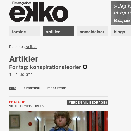
forside
artikler
anmeldelser
blogs
Du er her:
Artikler
Artikler
For tag: konspirationsteorier
1 - 1 ud af 1
dato
|
alfabetisk
|
mest læste
FEATURE
VERDEN VIL BEDRAGES
18. DEC. 2012 | 09:32