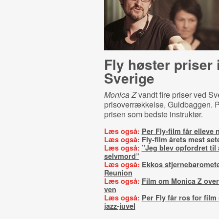
Fly høster priser 
Sverige
Monica Z
vandt fire priser ved Sv
prisoverrækkelse, Guldbaggen. P
prisen som bedste instruktør.
Læs også:
Per Fly-film får elleve
Læs også:
Fly-film årets mest set
Læs også:
”Jeg blev opfordret til
selvmord”
Læs også:
Ekkos stjernebaromete
Reunion
Læs også:
Film om Monica Z over
ven
Læs også:
Per Fly får ros for fil
jazz-juvel