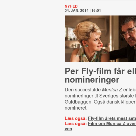
NYHED
04. JAN. 2014 | 16:01
Per Fly-film får el
nomineringer
Den succesfulde
Monica Z
er løb
nomineringer til Sveriges største f
Guldbaggen. Også dansk klipper 
nomineret.
Læs også:
Fly-film årets mest set
Læs også:
Film om Monica Z over
ven