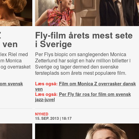
Z
Fly-film årets mest sete
 ven
i Sverige
lex Riel med
Per Flys biopic om sanglegenden Monica
m om Monica
Zetterlund har solgt en halv million billetter i
 og overrasket
Sverige og tager dermed den svenske
førsteplads som årets mest populære film.
m om svensk
Læs også:
Film om Monica Z overrasker dansk
ven
Læs også:
Per Fly får ros for film om svensk
jazz-juvel
NYHED
15. SEP. 2013 | 18:17