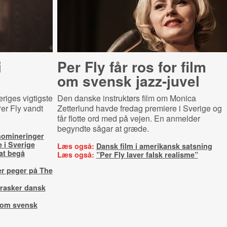
i
Per Fly får ros for film
om svensk jazz-juvel
eriges vigtigste
Den danske instruktørs film om Monica
er Fly vandt
Zetterlund havde fredag premiere i Sverige og
får flotte ord med på vejen. En anmelder
begyndte sågar at græde.
 nomineringer
e i Sverige
Læs også:
Dansk film i amerikansk satsning
 at begå
Læs også:
”Per Fly laver falsk realisme”
r peger på The
rasker dansk
m om svensk