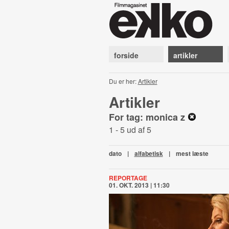
forside
artikler
Du er her:
Artikler
Artikler
For tag: monica z
1 - 5 ud af 5
dato
|
alfabetisk
|
mest læste
REPORTAGE
01. OKT. 2013 | 11:30