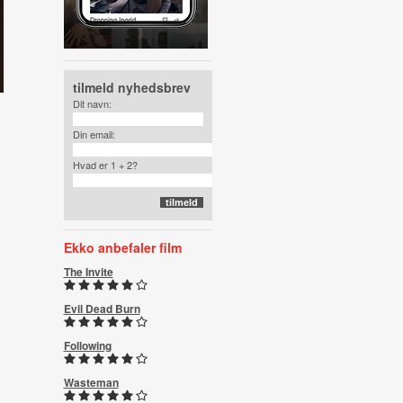
tilmeld nyhedsbrev
Dit navn:
Din email:
Hvad er 1 + 2?
Ekko anbefaler film
The Invite
Evil Dead Burn
Following
Wasteman