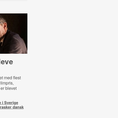
leve
et med flest
ilmpris,
er blevet
e i Sverige
rasker dansk