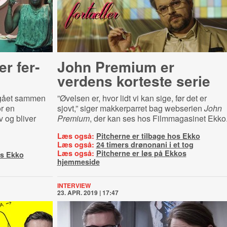
r fer­
John Premium er
verdens korteste serie
 gået sammen
”Øvelsen er, hvor lidt vi kan sige, før det er
or en
sjovt,” siger makkerparret bag webserien
John
v og bliver
Premium
, der kan ses hos Filmmagasinet Ekko
Læs også:
Pitcherne er tilbage hos Ekko
Læs også:
24 timers drønonani i et tog
Læs også:
Pitcherne er løs på Ekkos
os Ekko
hjemmeside
INTERVIEW
23. APR. 2019 | 17:47