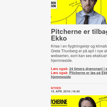
Pitcherne er tilb
Ekko
Krise i en flygtningelejr og klim
Greta Thunberg er på spil i nye af
webserien, som kan ses eksklusi
hjemmeside.
Læs også:
24 timers drønonani i e
Læs også:
Pitcherne er løs på Ek
hjemmeside
NYHED
15. APR. 2019 | 16:40