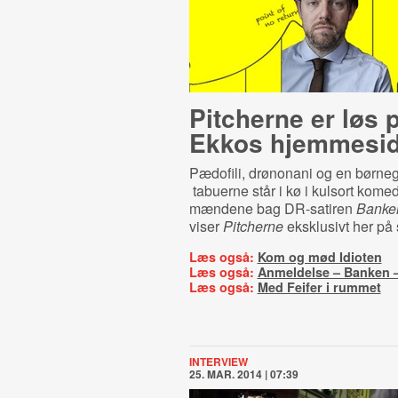
Pitcherne er løs 
Ekkos hjemmesi
Pædofili, drønonani og en børn
tabuerne står i kø i kulsort komed
mændene bag DR-satiren
Banke
viser
Pitcherne
eksklusivt her på 
Læs også:
Kom og mød Idioten
Læs også:
Anmeldelse – Banken 
Læs også:
Med Feifer i rummet
INTERVIEW
25. MAR. 2014 | 07:39