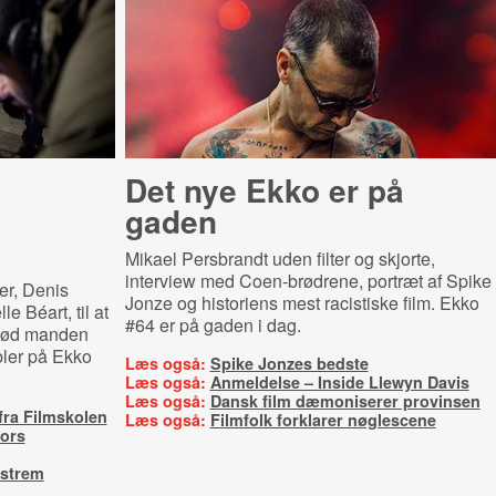
Det nye Ekko er på
gaden
Mikael Persbrandt uden filter og skjorte,
interview med Coen-brødrene, portræt af Spike
er, Denis
Jonze og historiens mest racistiske film. Ekko
 Béart, til at
#64 er på gaden i dag.
 Mød manden
bler på Ekko
Læs også:
Spike Jonzes bedste
Læs også:
Anmeldelse – Inside Llewyn Davis
Læs også:
Dansk film dæmoniserer provinsen
 fra Filmskolen
Læs også:
Filmfolk forklarer nøglescene
ors
kstrem