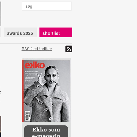
awards 2025
shortlist
RSS-feed / artikler
e