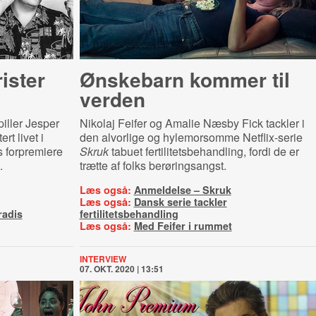
ister
Ønskebarn kommer til
verden
iller Jesper
Nikolaj Feifer og Amalie Næsby Fick tackler i
rt livet i
den alvorlige og hylemorsomme Netflix-serie
s forpremiere
Skruk
tabuet fertilitetsbehandling, fordi de er
.
trætte af folks berøringsangst.
Læs også:
Anmeldelse – Skruk
Læs også:
Dansk serie tackler
radis
fertilitetsbehandling
Læs også:
Med Feifer i rummet
INTERVIEW
07. OKT. 2020 | 13:51