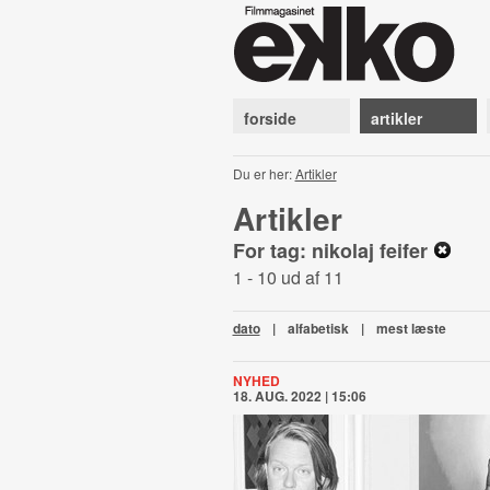
forside
artikler
Du er her:
Artikler
Artikler
For tag: nikolaj feifer
1 - 10 ud af 11
dato
|
alfabetisk
|
mest læste
NYHED
18. AUG. 2022 | 15:06