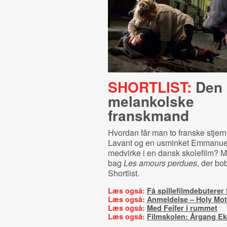
SHORTLIST:
Den
melankolske
franskmand
Hvordan får man to franske stjern
Lavant og en usminket Emmanuelle
medvirke i en dansk skolefilm?
bag
Les amours perdues
, der bo
Shortlist.
Læs også:
Få spillefilmdebuterer
Læs også:
Anmeldelse – Holy Mot
Læs også:
Med Feifer i rummet
Læs også:
Filmskolen: Årgang E