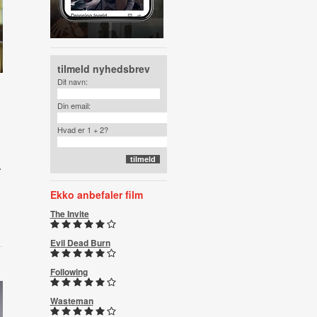
tilmeld nyhedsbrev
Dit navn:
Din email:
Hvad er 1 + 2?
.
Ekko anbefaler film
The Invite
Evil Dead Burn
Following
Wasteman