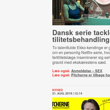
Dansk serie tackle
ti­li­tets­be­hand­ling
To talentfulde Ekko-kendinge er
om en personlig Netflix-serie, hv
fertilitetslæge inseminerer sig sel
gravid med ekskærestens sæd.
Læs også:
Anmeldelse – SEX
Læs også:
Pitcherne er tilbage h
NYHED
21. AUG. 2019 | 12:14