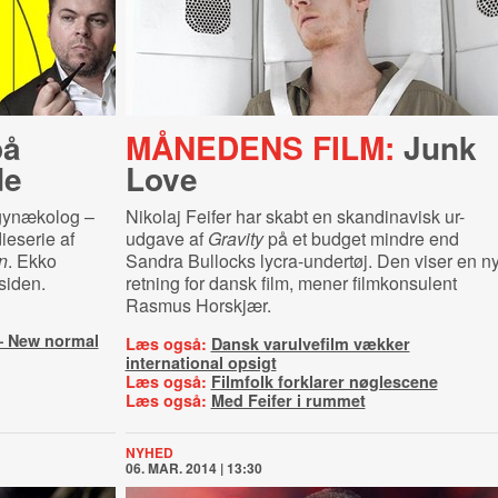
på
MÅNEDENS FILM:
Junk
de
Love
egynækolog –
Nikolaj Feifer har skabt en skandinavisk ur-
ieserie af
udgave af
Gravity
på et budget mindre end
n
. Ekko
Sandra Bullocks lycra-undertøj. Den viser en n
siden.
retning for dansk film, mener filmkonsulent
Rasmus Horskjær.
– New normal
Læs også:
Dansk varulvefilm vækker
international opsigt
Læs også:
Filmfolk forklarer nøglescene
Læs også:
Med Feifer i rummet
NYHED
06. MAR. 2014 | 13:30