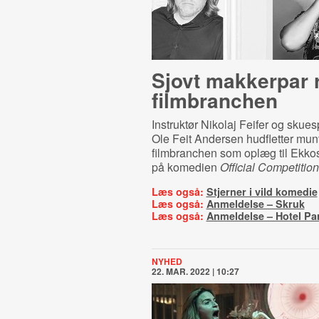
Sjovt makkerpar r
filmbranchen
Instruktør Nikolaj Feifer og
skuesp
Ole Feit Andersen hudfletter munte
filmbranchen som oplæg til Ekko
på komedien
Official Competition
Læs også:
Stjerner i vild komedie
Læs også:
Anmeldelse – Skruk
Læs også:
Anmeldelse – Hotel Pa
NYHED
22. MAR. 2022 | 10:27