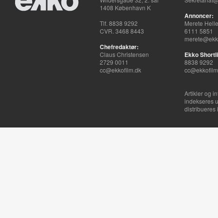
1408 København K
Annoncer:
Tlf. 8838 9292
Merete Hell
CVR. 3468 8443
6111 5851
merete@ekko
Chefredaktør:
Claus Christensen
Ekko Shortli
2729 0011
8838 9292
cc@ekkofilm.dk
cc@ekkofilm
Artikler og i
indekseres u
distribueres