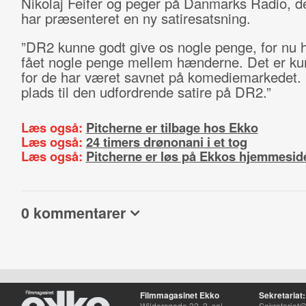
Nikolaj Feifer og peger på Danmarks Radio, d
har præsenteret en ny satiresatsning.
”DR2 kunne godt give os nogle penge, for nu h
fået nogle penge mellem hænderne. Det er kun 
for de har været savnet på komediemarkedet. 
plads til den udfordrende satire på DR2.”
Læs også:
Pitcherne er tilbage hos Ekko
Læs også:
24 timers drønonani i et tog
Læs også:
Pitcherne er løs på Ekkos hjemmesid
0 kommentarer
Filmmagasinet Ekko
Sekretariat:
Wildersgade 32, 2. sal
Sekretariat@