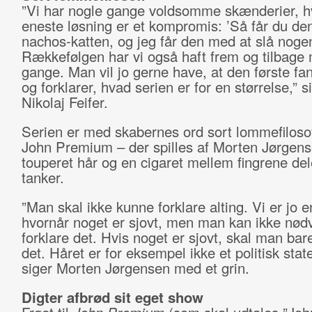
”Vi har nogle gange voldsomme skænderier, h
eneste løsning er et kompromis: ’Så får du d
nachos-katten, og jeg får den med at slå nogen 
Rækkefølgen har vi også haft frem og tilbage
gange. Man vil jo gerne have, at den første fan
og forklarer, hvad serien er for en størrelse,” s
Nikolaj Feifer.
Serien er med skabernes ord sort lommefilosof
John Premium ­– der spilles af Morten Jørgen
touperet hår og en cigaret mellem fingrene del
tanker.
”Man skal ikke kunne forklare alting. Vi er jo 
hvornår noget er sjovt, men man kan ikke nød
forklare det. Hvis noget er sjovt, skal man ba
det. Håret er for eksempel ikke et politisk stat
siger Morten Jørgensen med et grin.
Digter afbrød sit eget show