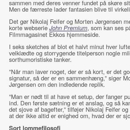
sammen med deres venner fundet på skøre sit
Men de færreste lader fantasien blive til virkel
Det gør Nikolaj Feifer og Morten Jørgensen m
korte webserie
John Premium
, som kan ses p
Filmmagasinet Ekkos hjemmeside.
I seks sketches af blot et halvt minut hver luft
velklædte og storrygende titelperson nogle mild
sorthumoristiske tanker.
”Når man laver noget, der er så kort, er det g
signatur, så der er en sammenhæng,” siger M
Jørgensen om den indledende replik.
”Man er nødt til at have et setup, der fanger p
ind. Den første sætning er et anslag, og så ka
det sjove af bagefter,” tilføjer Nikolaj Feifer og 
at der ikke altid er enighed om, hvad der er sj
Sort lommefilosofi