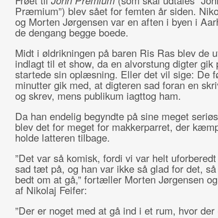
Frøet til
John Premium
(som skal udtales ”Joh
Præmium”) blev sået for femten år siden. Nikol
og Morten Jørgensen var en aften i byen i Aar
de dengang begge boede.
Midt i øldrikningen på baren Ris Ras blev de ufr
indlagt til et show, da en alvorstung digter gik
startede sin oplæsning. Eller det vil sige: De 
minutter gik med, at digteren sad foran en sk
og skrev, mens publikum iagttog ham.
Da han endelig begyndte på sine meget seriøs
blev det for meget for makkerparret, der kæmp
holde latteren tilbage.
”Det var så komisk, fordi vi var helt uforberedt
sad tæt på, og han var ikke så glad for det, så 
bedt om at gå,” fortæller Morten Jørgensen og
af Nikolaj Feifer:
”Der er noget med at gå ind i et rum, hvor der