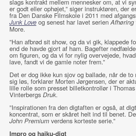
slags kontrakt mellem mennesker om, at vi sy
er godt eller ophøjet,” siger instruktøren, der 
fra Den Danske Filmskole i 2011 med afgangs
Junk Love
og senest har lavet serien
Afhøring
More.
”Han afbrød sit show, og da vi gik, klappede fo
end de havde gjort af ham. Bagefter nedfælded
om figuren, og da vi for nylig overvejede, hvad 
lave, fandt vi de gamle noter frem.”
Det er dog ikke kun sjov og ballade, når de t
sig løs, forklarer Morten Jørgensen, der er aktu
lille rolle som presset billetkontrollør i Thomas
Vinterbergs
Druk
.
”Inspirationen fra den digtaften er også, at digt
koncentrat, som er skåret helt ind til benet. De
John Premium
verdens korteste serie.”
Impro og haiku-digt