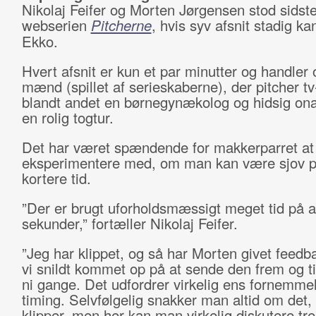
Nikolaj Feifer og Morten Jørgensen stod sidst
webserien
Pitcherne
, hvis syv afsnit stadig k
Ekko.
Hvert afsnit er kun et par minutter og handler
mænd (spillet af serieskaberne), der pitcher t
blandt andet en børnegynækolog og hidsig ona
en rolig togtur.
Det har været spændende for makkerparret at
eksperimentere med, om man kan være sjov 
kortere tid.
”Der er brugt uforholdsmæssigt meget tid på at
sekunder,” fortæller Nikolaj Feifer.
”Jeg har klippet, og så har Morten givet feedb
vi snildt kommet op på at sende den frem og ti
ni gange. Det udfordrer virkelig ens fornemmel
timing. Selvfølgelig snakker man altid om det
klipper, men her kan man virkelig diskutere tre-