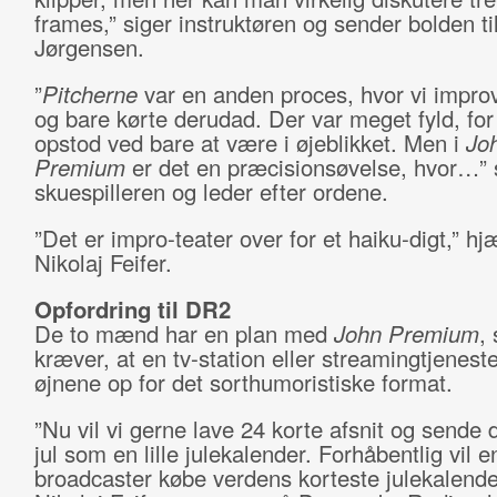
frames,” siger instruktøren og sender bolden t
Jørgensen.
”
Pitcherne
var en anden proces, hvor vi impro
og bare kørte derudad. Der var meget fyld, for
opstod ved bare at være i øjeblikket. Men i
Jo
Premium
er det en præcisionsøvelse, hvor…” 
skuespilleren og leder efter ordene.
”Det er impro-teater over for et haiku-digt,” hj
Nikolaj Feifer.
Opfordring til DR2
De to mænd har en plan med
John Premium
,
kræver, at en tv-station eller streamingtjeneste
øjnene op for det sorthumoristiske format.
”Nu vil vi gerne lave 24 korte afsnit og sende 
jul som en lille julekalender. Forhåbentlig vil e
broadcaster købe verdens korteste julekalender