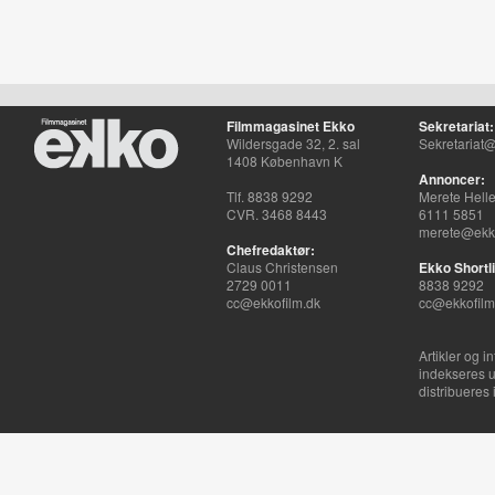
Filmmagasinet Ekko
Sekretariat:
Wildersgade 32, 2. sal
Sekretariat@
1408 København K
Annoncer:
Tlf. 8838 9292
Merete Hell
CVR. 3468 8443
6111 5851
merete@ekko
Chefredaktør:
Claus Christensen
Ekko Shortli
2729 0011
8838 9292
cc@ekkofilm.dk
cc@ekkofilm
Artikler og i
indekseres u
distribueres