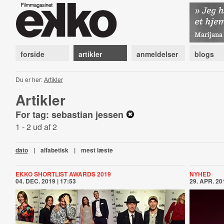
forside
artikler
anmeldelser
blogs
Du er her:
Artikler
Artikler
For tag: sebastian jessen
1 - 2 ud af 2
dato
|
alfabetisk
|
mest læste
EKKO SHORTLIST AWARDS 2019
NYHED
04. DEC. 2019 | 17:53
29. APR. 201