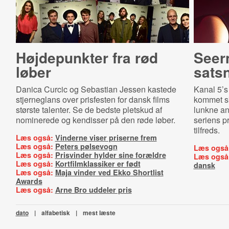
Højdepunkter fra rød
Seern
løber
sats
Danica Curcic og Sebastian Jessen kastede
Kanal 5’
stjerneglans over prisfesten for dansk films
kommet sk
største talenter. Se de bedste pletskud af
lunkne an
nominerede og kendisser på den røde løber.
seriens pr
tilfreds.
Læs også:
Vinderne viser priserne frem
Læs også:
Peters pølsevogn
Læs også
Læs også:
Prisvinder hylder sine forældre
Læs også
Læs også:
Kortfilmklassiker er født
dansk
Læs også:
Maja vinder ved Ekko Shortlist
Awards
Læs også:
Arne Bro uddeler pris
dato
|
alfabetisk
|
mest læste