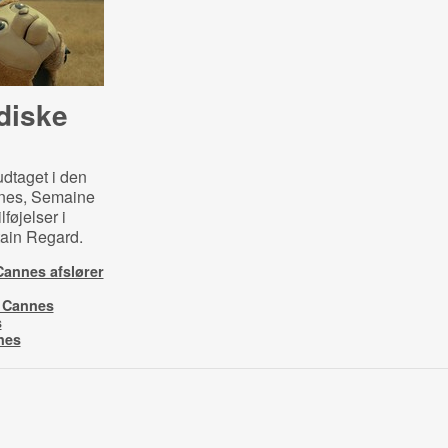
diske
udtaget i den
nnes, Semaine
lføjelser i
ain Regard.
Cannes afslører
l Cannes
s
nes