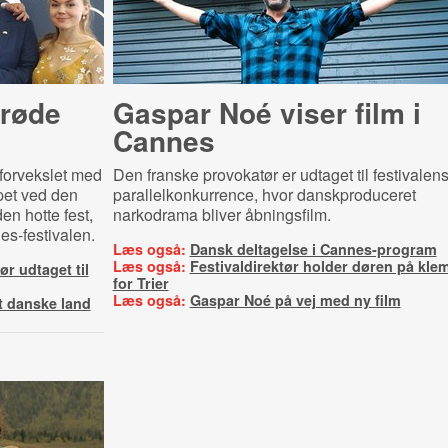
røde
Gaspar Noé viser film i
Cannes
forvekslet med
Den franske provokatør er udtaget til festivalen
ppet ved den
parallelkonkurrence, hvor danskproduceret
en hotte fest,
narkodrama bliver åbningsfilm.
es-festivalen.
Læs også:
Dansk deltagelse i Cannes-program
Læs også:
Festivaldirektør holder døren på kle
ør udtaget til
for Trier
Læs også:
Gaspar Noé på vej med ny film
t danske land