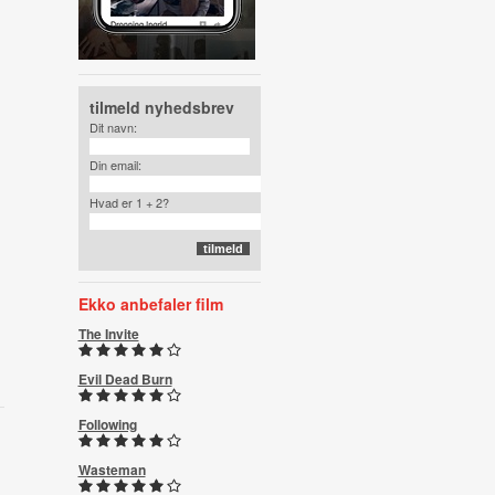
tilmeld nyhedsbrev
Dit navn:
Din email:
Hvad er 1 + 2?
Ekko anbefaler film
The Invite
Evil Dead Burn
Following
Wasteman