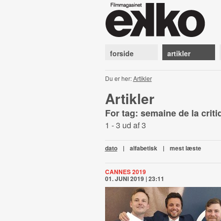
forside
artikler
Du er her:
Artikler
Artikler
For tag: semaine de la crit
1 - 3 ud af 3
dato
|
alfabetisk
|
mest læste
CANNES 2019
01. JUNI 2019 | 23:11