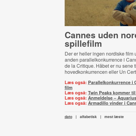
Cannes uden nor
spillefilm
Der er heller ingen nordiske film 
anden parallelkonkurrence i Ca
de la Critique. Håbet er nu sene ti
hovedkonkurrencen eller Un Cert
Læs også:
Parallelkonkurrence i 
film
Læs også:
Twin Peaks kommer ti
Læs også:
Anmeldelse – Aquariu
Læs også:
Armadillo vinder i Can
dato
|
alfabetisk
|
mest læste