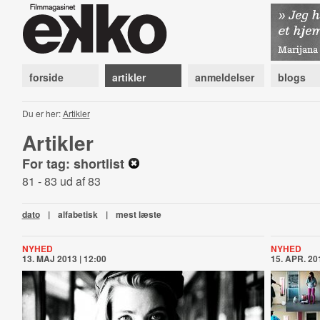
forside
artikler
anmeldelser
blogs
Du er her:
Artikler
Artikler
For tag: shortlist
81 - 83 ud af 83
dato
|
alfabetisk
|
mest læste
NYHED
NYHED
13. MAJ 2013 | 12:00
15. APR. 201