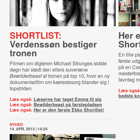
SHORTLIST:
Her e
Verdenssøn bestiger
Short
tronen
En lille p
første ud
Filmen om digteren Michael Strunges sidste
på en Can
døgn har stødt den ellers suveræne
mesterfot
Bewilderbeast
af tronen på top 10, hvor en ny
favntag m
dokumentarfilm om kærestesorg blander sig i
topstriden.
Læs også
bedste ko
Læs også:
Læserne har taget Emma til sig
Læs også:
Bewilderbeast på førstepladsen
Læs også:
Her er den første Ekko Shortlist!
NYHED
14. APR. 2013 | 14:24