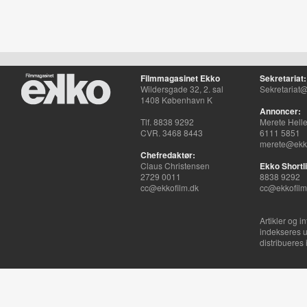
Filmmagasinet Ekko
Sekretariat:
Wildersgade 32, 2. sal
Sekretariat@
1408 København K
Annoncer:
Tlf. 8838 9292
Merete Hell
CVR. 3468 8443
6111 5851
merete@ekko
Chefredaktør:
Claus Christensen
Ekko Shortli
2729 0011
8838 9292
cc@ekkofilm.dk
cc@ekkofilm
Artikler og i
indekseres u
distribueres