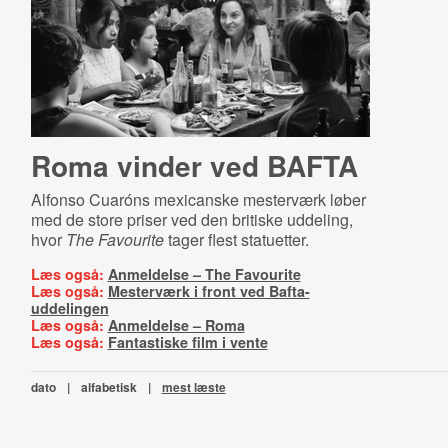
Roma vinder ved BAFTA
Alfonso Cuaróns mexicanske mesterværk løber
med de store priser ved den britiske uddeling,
hvor
The Favourite
tager flest statuetter.
Læs også:
Anmeldelse – The Favourite
Læs også:
Mesterværk i front ved Bafta-
uddelingen
Læs også:
Anmeldelse – Roma
Læs også:
Fantastiske film i vente
dato
|
alfabetisk
|
mest læste