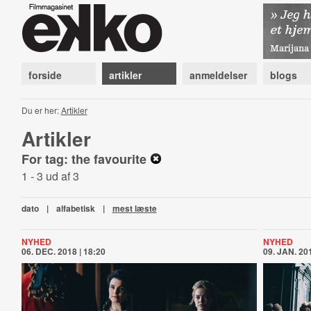
forside
artikler
anmeldelser
blogs
Du er her:
Artikler
Artikler
For tag: the favourite
1 - 3 ud af 3
dato
|
alfabetisk
|
mest læste
NYHED
NYHED
06. DEC. 2018 | 18:20
09. JAN. 201