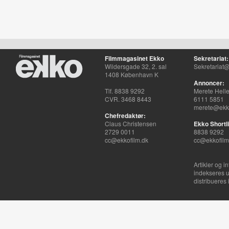
Filmmagasinet Ekko
Sekretariat:
Wildersgade 32, 2. sal
Sekretariat@
1408 København K
Annoncer:
Tlf. 8838 9292
Merete Hell
CVR. 3468 8443
6111 5851
merete@ekko
Chefredaktør:
Claus Christensen
Ekko Shortli
2729 0011
8838 9292
cc@ekkofilm.dk
cc@ekkofilm
Artikler og i
indekseres u
distribueres