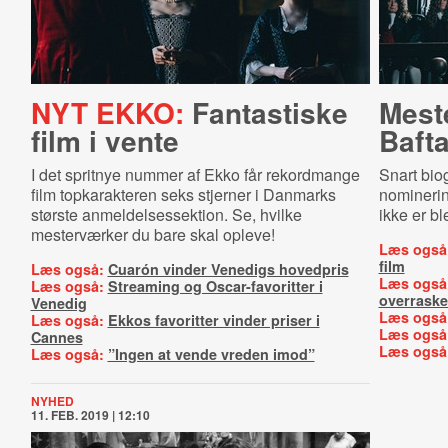
NYT EKKO:
Fantastiske
Meste
film i vente
Baf­ta
I det spritnye nummer af Ekko får rekordmange
Snart bio
film topkarakteren seks stjerner i Danmarks
nominering
største anmeldelsessektion. Se, hvilke
ikke er bl
mesterværker du bare skal opleve!
Læs også
film
Læs også:
Cuarón vinder Venedigs hovedpris
Læs også
Læs også:
Streaming og Oscar-favoritter i
overraske
Venedig
Læs også
Læs også:
Ekkos favoritter vinder priser i
Læs også
Cannes
Læs også
Læs også:
”Ingen at vende vreden imod”
NYHED
11. FEB. 2019 | 12:10