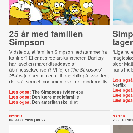
25 år med familien
Simp­
Simpson
tager
Vidste du, at familien Simpson nedstammer fra
”Lige nu e
kaniner? Eller at streetart-kunstneren Banksy
magtesløs
har lavet en mareridtsudgave af
siger Matt
åbningssekvensen? Vi fejrer
The Simpsons
’
hans indi
25-års jubilæum med et tilbageblik på tv-serien,
Læs også
der står som et monument over det moderne liv.
Netflix
Læs også
Læs også:
The Simpsons fylder 450
Læs også
Læs også:
Den kære mediefamilie
Læs også
Læs også:
Den amerikanske idiot
NYHED
NYHED
06. AUG. 2019 | 09:57
26. JULI 201