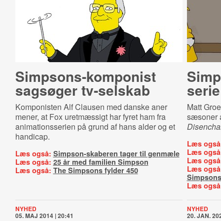
Simp­sons-​kom­po­nist
Simp­
sagsøger tv-selskab
serie
Komponisten Alf Clausen med danske aner
Matt Groe
mener, at Fox uretmæssigt har fyret ham fra
sæsoner 
animationsserien på grund af hans alder og et
Disencha
handicap.
Læs også
Læs også
Læs også:
Simpson-skaberen tager til genmæle
Læs også
Læs også:
25 år med familien Simpson
Læs også
Læs også:
The Simpsons fylder 450
Simpsons
Læs også
NYHED
NYHED
05. MAJ 2014 | 20:41
20. JAN. 202