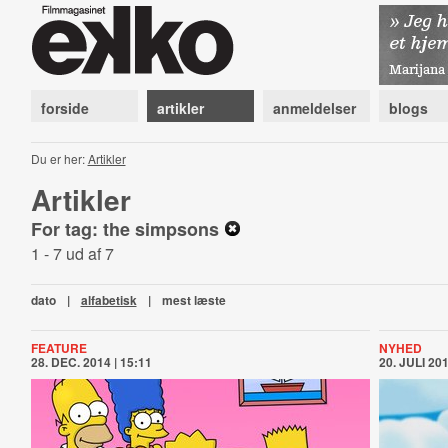
forside
artikler
anmeldelser
blogs
Du er her:
Artikler
Artikler
For tag: the simpsons
1 - 7 ud af 7
dato
|
alfabetisk
|
mest læste
FEATURE
NYHED
28. DEC. 2014 | 15:11
20. JULI 201