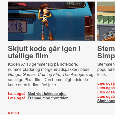
Skjult kode går igen i
Stem
utallige film
Simp
Koden A113 gemmer sig på hoteldøre,
Stemmen b
nummerplader og morgenmadspakker i både
populære 
Hunger Games: Cathing Fire, The Avengers
og
kritik.
samtlige Pixar-film. Den hemmelighedsfulde
Læs også
kode er en indforstået joke.
Læs også
Læs også
Læs også:
Med vidt lukkede øjne
Læs også
Læs også:
Fremad mod fremtiden
Simpsons
NYHED