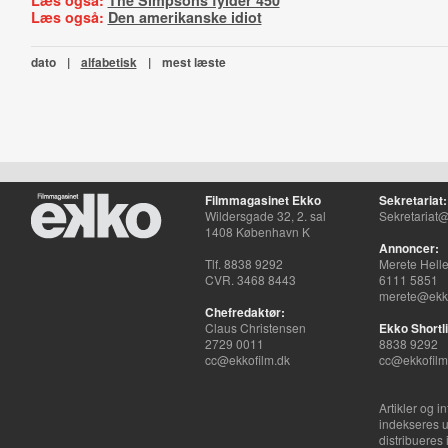
Læs også:
The Simpsons fylder 450
Læs også:
Den amerikanske idiot
dato
|
alfabetisk
|
mest læste
Filmmagasinet Ekko
Sekretariat:
Wildersgade 32, 2. sal
Sekretariat@
1408 København K
Annoncer:
Tlf. 8838 9292
Merete Hell
CVR. 3468 8443
6111 5851
merete@ekko
Chefredaktør:
Claus Christensen
Ekko Shortli
2729 0011
8838 9292
cc@ekkofilm.dk
cc@ekkofilm
Artikler og i
indekseres u
distribueres