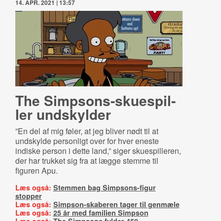
14. APR. 2021 | 13:57
The Simp­sons-​sku­e­spil­
ler undskylder
”En del af mig føler, at jeg bliver nødt til at
undskylde personligt over for hver eneste
indiske person i dette land,” siger skuespilleren,
der har trukket sig fra at lægge stemme til
figuren Apu.
Læs også:
Stemmen bag Simpsons-figur
stopper
Læs også:
Simpson-skaberen tager til genmæle
Læs også:
25 år med familien Simpson