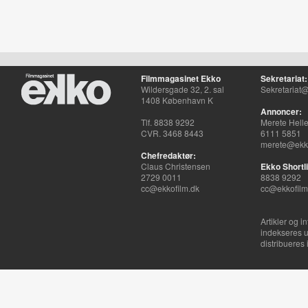
Filmmagasinet Ekko
Sekretariat:
Wildersgade 32, 2. sal
Sekretariat@
1408 København K
Annoncer:
Tlf. 8838 9292
Merete Hell
CVR. 3468 8443
6111 5851
merete@ekko
Chefredaktør:
Claus Christensen
Ekko Shortli
2729 0011
8838 9292
cc@ekkofilm.dk
cc@ekkofilm
Artikler og i
indekseres u
distribueres