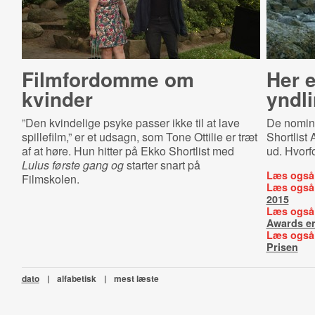
Filmfordomme om
Her e
kvinder
yndl
”Den kvindelige psyke passer ikke til at lave
De nomine
spillefilm,” er et udsagn, som Tone Ottilie er træt
Shortlist
af at høre. Hun hitter på Ekko Shortlist med
ud. Hvorf
Lulus første gang og
starter snart på
Læs også
Filmskolen.
Læs også
2015
Læs også
Awards er 
Læs også
Prisen
dato
|
alfabetisk
|
mest læste