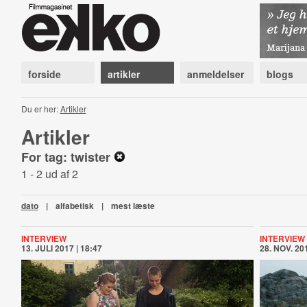
forside
artikler
anmeldelser
blogs
Du er her:
Artikler
Artikler
For tag: twister
1 - 2 ud af 2
dato
|
alfabetisk
|
mest læste
INTERVIEW
INTERVIEW
13. JULI 2017 | 18:47
28. NOV. 201