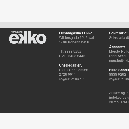
Filmmagasinet Ekko
Sekretariat:
Wildersgade 32, 2. sal
Sekretariat@
1408 København K
Annoncer:
Tlf. 8838 9292
Merete Hell
CVR. 3468 8443
6111 5851
merete@ekko
Chefredaktør:
Claus Christensen
Ekko Shortli
2729 0011
8838 9292
cc@ekkofilm.dk
cc@ekkofilm
Artikler og i
indekseres u
distribueres