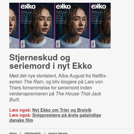
Stjerneskud og
seriemord i nyt Ekko
Mød det nye stortalent, Alba August fra Netflix-
serien
The Rain
, og bliv klogere på Lars von
Triers fornemmelse for seriemord inden
verdenspremieren på
The House That Jack
Built
.
Læs også:
Nyt Ekko om Trier og Breivik
Læs også:
Snigpremiere på årets galsindige
danske film
dato
|
alfabetisk
|
mest læste