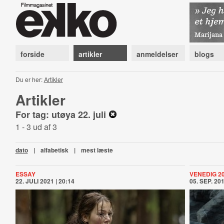
forside
artikler
anmeldelser
blogs
Du er her:
Artikler
Artikler
For tag: utøya 22. juli
1 - 3 ud af 3
dato
|
alfabetisk
|
mest læste
ESSAY
VENEDIG 2
22. JULI 2021 | 20:14
05. SEP. 201