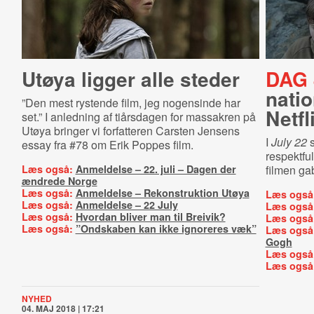
Utøya ligger alle steder
DAG 
nati
”Den
mest rystende film, jeg nogensinde har
Netfl
set.”
I anledning af tiårsdagen for massakren på
Utøya bringer vi forfatteren Carsten Jensens
I
July 22
essay fra #78 om Erik Poppes film.
respektfu
Læs også:
Anmeldelse – 22. juli – Dagen der
filmen gab
ændrede Norge
Læs også:
Anmeldelse – Rekonstruktion Utøya
Læs også
Læs også:
Anmeldelse – 22 July
Læs også
Læs også:
Hvordan bliver man til Breivik?
Læs også
Læs også:
”Ondskaben kan ikke ignoreres væk”
Læs også
Gogh
Læs også
Læs også
NYHED
04. MAJ 2018 | 17:21