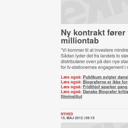
Ny kontrakt fører t
milliontab
”Vi kommer til at investere mindre 
Sådan lyder det fra landets to stø
distributører oven på den nye sta
for tv-stationernes engagement i 
Læs også:
Publikum svigter dansk
Læs også:
Biograferne er ikke fo
Læs også:
Fridthjof sparker gang
Læs også:
Danske Biografer kriti
filminstitut
NYHED
15. MAJ 2012 | 09:15