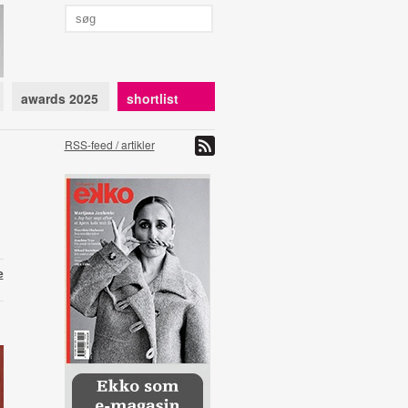
awards 2025
shortlist
RSS-feed / artikler
e