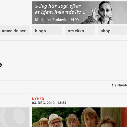
anmeldelser
blogs
om ekko
shop
1
2
Næst
NYHED
03. DEC. 2013 | 13:54