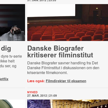
31. JAN. 2012 | 23:53
 dig
Danske Biografer
kritiserer filminstitut
 dyre tv-serie
ikke helt
Danske Biografer savner handling fra Det
 du ser, og
Danske Filminstitut i diskussionen om den
kriseramte filmøkonomi.
tflix
Læs også:
Filmdirektør til eksamen
NYHED
27. MAR. 2012 | 21:09