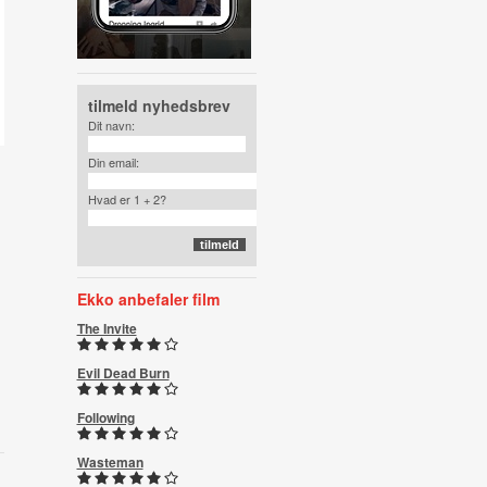
tilmeld nyhedsbrev
Dit navn:
Din email:
Hvad er 1 + 2?
Ekko anbefaler film
The Invite
Evil Dead Burn
Following
Wasteman