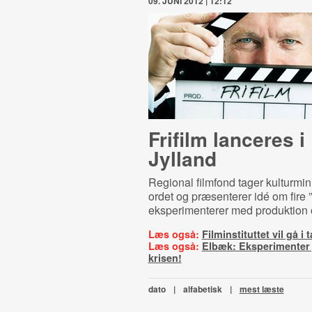
09. JUNI 2012 | 12:12
Frifilm lanceres i
Jylland
Regional filmfond tager kulturmin
ordet og præsenterer idé om fire ”f
eksperimenterer med produktion o
Læs også:
Filminstituttet vil gå 
Læs også:
Elbæk: Eksperimenter j
krisen!
dato
|
alfabetisk
|
mest læste