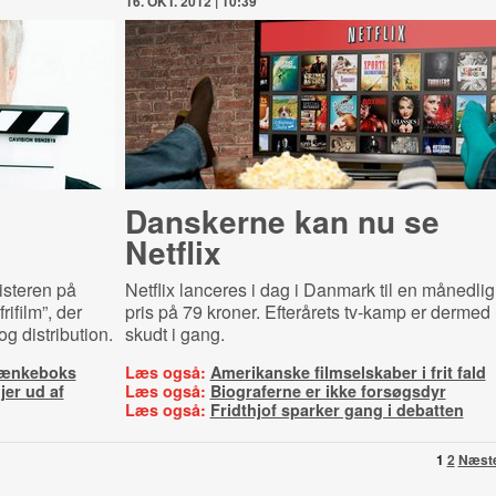
16. OKT. 2012 | 10:39
Danskerne kan nu se
Netflix
isteren på
Netflix lanceres i dag i Danmark til en månedlig
rifilm”, der
pris på 79 kroner. Efterårets tv-kamp er dermed
g distribution.
skudt i gang.
i tænkeboks
Læs også:
Amerikanske filmselskaber i frit fald
er ud af
Læs også:
Biograferne er ikke forsøgsdyr
Læs også:
Fridthjof sparker gang i debatten
1
2
Næst