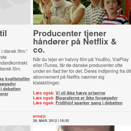
il
Producenter tjener
håndører på Netflix &
co.
i dansk film.”
rste
Når du lejer en halvny film på YouBio, ViaPlay
ndardkontrakt
eller iTunes, får de danske producenter ofte
dansk film.
under en flad tier for det. Deres indtjening fra dit
abonnement på Netflix nærmer sig
e kvalitetsfilm
klatskillinger.
rsøgsdyr
 i debatten
Læs også:
Vi vil ikke hæve priserne
serer
Læs også:
Biograferne er ikke forsøgsdyr
Læs også:
Fridthjof sparker gang i debatten
NYHED
26. MAR. 2012 | 18:35