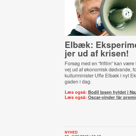
Elbæk: Eksperim
jer ud af krisen!
Forsøg med en ”frifilm” kan være
vej ud af økonomisk dødvande, fo
kulturminister Uffe Elbæk i nyt Ek
gaden i dag.
Læs også:
Bodil Ipsen hyldet i Na
Læs også:
Oscar-vinder får prem
NYHED