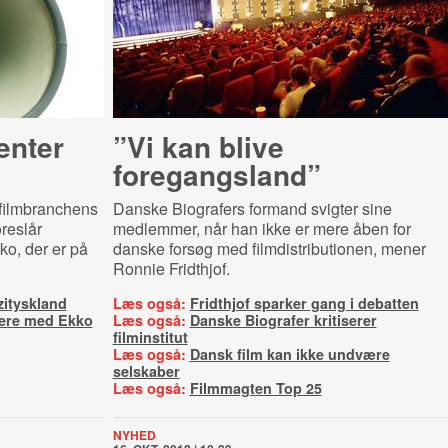
enter
”Vi kan blive
foregangsland”
 filmbranchens
Danske Biografers formand svigter sine
reslår
medlemmer, når han ikke er mere åben for
ko, der er på
danske forsøg med filmdistributionen, mener
Ronnie Fridthjof.
zityskland
Læs også:
Fridthjof sparker gang i debatten
iere med Ekko
Læs også:
Danske Biografer kritiserer
filminstitut
Læs også:
Dansk film kan ikke undvære
selskaber
Læs også:
Filmmagten Top 25
NYHED