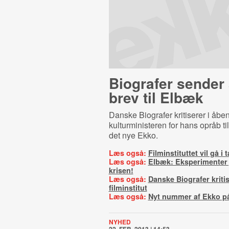
Biografer sender
brev til Elbæk
Danske Biografer kritiserer i åben
kulturministeren for hans opråb til
det nye Ekko.
Læs også:
Filminstituttet vil gå 
Læs også:
Elbæk: Eksperimenter j
krisen!
Læs også:
Danske Biografer kriti
filminstitut
Læs også:
Nyt nummer af Ekko p
NYHED