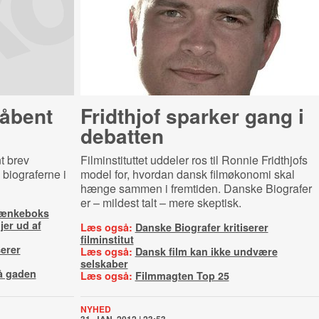
 åbent
Fridthjof sparker gang i
debatten
t brev
Filminstituttet uddeler ros til Ronnie Fridthjofs
 biograferne i
model for, hvordan dansk filmøkonomi skal
hænge sammen i fremtiden. Danske Biografer
er – mildest talt – mere skeptisk.
i tænkeboks
er ud af
Læs også:
Danske Biografer kritiserer
filminstitut
serer
Læs også:
Dansk film kan ikke undvære
selskaber
å gaden
Læs også:
Filmmagten Top 25
NYHED