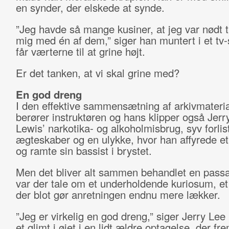
en synder, der elskede at synde.
”Jeg havde så mange kusiner, at jeg var nødt til
mig med én af dem,” siger han muntert i et tv
får værterne til at grine højt.
Er det tanken, at vi skal grine med?
En god dreng
I den effektive sammensætning af arkivmateria
berører instruktøren og hans klipper også Jerr
Lewis’ narkotika- og alkoholmisbrug, syv forlis
ægteskaber og en ulykke, hvor han affyrede et
og ramte sin bassist i brystet.
Men det bliver alt sammen behandlet en pass
var der tale om et underholdende kuriosum, et
der blot gør anretningen endnu mere lækker.
”Jeg er virkelig en god dreng,” siger Jerry Le
et glimt i øjet i en lidt ældre optagelse, der f