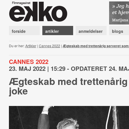
forside
artikler
anmeldelser
blogs
Du er her:
Artikler
|
Cannes 2022
|
Ægteskab med trettenårig serveret som
CANNES 2022
23. MAJ 2022 | 15:29 - OPDATERET 24. MAJ
Ægteskab med trettenårig
joke