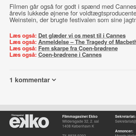
Filmen går også for godt i spænd med Cannes,
årevis lukkede øjnene for voldtægtsproducent
Weinstein, der brugte festivalen som sine jagt
Læs også:
Det glæder vi os mest til i Cannes
Læs også:
Anmeldelse – The Tragedy of Macbet
Læs også:
Fem skarpe fra Coen-brødrene
Læs også:
Coen-brødrene i Cannes
1 kommentar
Filmmagasinet Ekko
Sekretariat:
Wildersgade 32, 2. sal
Sekretariat@
1408 København K
Annoncer:
Tlf. 8838 9292
Merete Hell