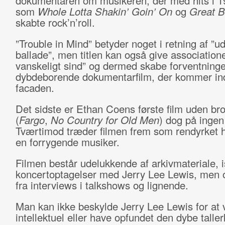
dokumentaren om musikeren, der med hits i 1
som
Whole Lotta Shakin’ Goin’ On
og
Great Ba
skabte rock’n’roll.
”Trouble in Mind” betyder noget i retning af ”u
ballade”, men titlen kan også give associationer
vanskeligt sind” og dermed skabe forventning
dybdeborende dokumentarfilm, der kommer in
facaden.
Det sidste er Ethan Coens første film uden bro
(
Fargo
,
No Country for Old Men
) dog på inge
Tværtimod træder filmen frem som rendyrket hy
en forrygende musiker.
Filmen består udelukkende af arkivmateriale, i
koncertoptagelser med Jerry Lee Lewis, men o
fra interviews i talkshows og lignende.
Man kan ikke beskylde Jerry Lee Lewis for at
intellektuel eller have opfundet den dybe talle