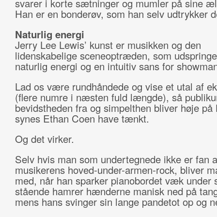
svarer i korte sætninger og mumler på sine æ
Han er en bonderøv, som han selv udtrykker d
Naturlig energi
Jerry Lee Lewis’ kunst er musikken og den
lidenskabelige sceneoptræden, som udspringe
naturlig energi og en intuitiv sans for showma
Lad os være rundhåndede og vise et utal af e
(flere numre i næsten fuld længde), så publiku
bevidstheden fra og simpelthen bliver høje på
synes Ethan Coen have tænkt.
Og det virker.
Selv hvis man som undertegnede ikke er fan a
musikerens hoved-under-armen-rock, bliver m
med, når han sparker pianobordet væk under 
stående hamrer hænderne manisk ned på tang
mens hans svinger sin lange pandetot op og n