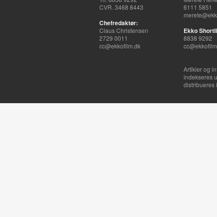
CVR. 3468 8443
6111 5851
merete@ekko
Chefredaktør:
Claus Christensen
Ekko Shortli
2729 0011
8838 9292
cc@ekkofilm.dk
cc@ekkofilm
Artikler og i
indekseres u
distribueres