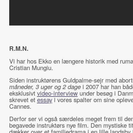
R.M.N.
Vi har hos Ekko en længere historik med ru
Cristian Mungiu.
Siden instruktørens Guldpalme-sejr med abo
måneder, 3 uger og 2 dage
i 2007 har han både
eksklusivt
video-interview
under besøg i Danm
skrevet et
essay
i vores spalter om sine opleve
Cannes.
Derfor ser vi også særdeles meget frem til de
begavede instruktørs nye film. Den mystiske ti
dækker over et familiedrama i en lille landsby 