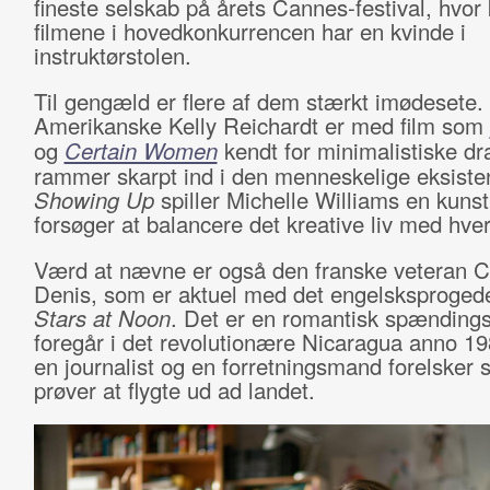
fineste selskab på årets Cannes-festival, hvor
filmene i hovedkonkurrencen har en kvinde i
instruktørstolen.
Til gengæld er flere af dem stærkt imødesete.
Amerikanske Kelly Reichardt er med film som
og
Certain Women
kendt for minimalistiske dr
rammer skarpt ind i den menneskelige eksisten
Showing Up
spiller Michelle Williams en kunst
forsøger at balancere det kreative liv med hve
Værd at nævne er også den franske veteran C
Denis, som er aktuel med det engelsksproge
Stars at Noon
. Det er en romantisk spændings
foregår i det revolutionære Nicaragua anno 19
en journalist og en forretningsmand forelsker 
prøver at flygte ud ad landet.