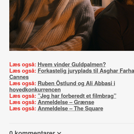
Læs også:
Hvem vinder Guldpalmen?
Læs også:
Forkastelig juryplads til Asghar Farha
Cannes
Læs også:
Ruben Östlund og Ali Abbasi i
hovedkonkurrencen
Læs også:
”Jeg har forberedt et filmbrag”
Læs også:
Anmeldelse – Grænse
Læs også:
Anmeldelse – The Square
0 kommentarer