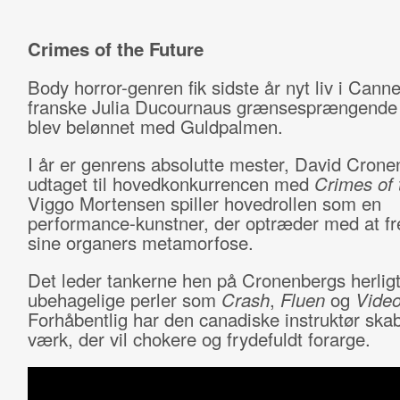
Crimes of the Future
Body horror-genren fik sidste år nyt liv i Cann
franske Julia Ducournaus grænsesprængend
blev belønnet med Guldpalmen.
I år er genrens absolutte mester, David Crone
udtaget til hovedkonkurrencen med
Crimes of 
Viggo Mortensen spiller hovedrollen som en
performance-kunstner, der optræder med at f
sine organers metamorfose.
Det leder tankerne hen på Cronenbergs herlig
ubehagelige perler som
Crash
,
Fluen
og
Vide
Forhåbentlig har den canadiske instruktør ska
værk, der vil chokere og frydefuldt forarge.