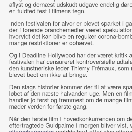
aflyst og dernæst udskudt udgave endelig døre
en fuldfed fest i filmens tegn.
Inden festivalen for alvor er blevet sparket i g
der i førende branchemedier været spekulatio
hvorvidt det kan blive en regulær corona-bomb
mange restriktioner er ophævet.
Og i Deadline Hollywood har der været kritik af
festivalen har censureret kontroversielle udtale
den kunstneriske leder Thierry Frémaux, som 
blevet bedt om ikke at bringe.
Den slags historier kommer der til at være spa
løbet af den næste halvanden uge. Men en film
handler jo først og fremmest om de mange film
møder verden for første gang.
Når den første film i hovedkonkurrencen om d
eftertragtede Guldpalme i morgen bliver vist, 
stjernebarometer
umiddelbart efter give stjern