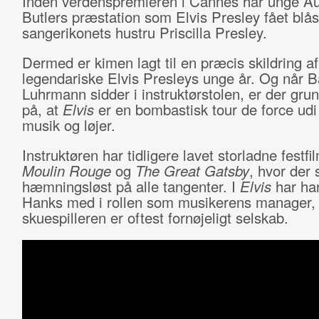
Inden verdenspremieren i Cannes har unge Au
Butlers præstation som Elvis Presley fået blås
sangerikonets hustru Priscilla Presley.
Dermed er kimen lagt til en præcis skildring af
legendariske Elvis Presleys unge år. Og når B
Luhrmann sidder i instruktørstolen, er der grund
på, at
Elvis
er en bombastisk tour de force ud
musik og løjer.
Instruktøren har tidligere lavet storladne festf
Moulin Rouge
og
The Great Gatsby
, hvor der 
hæmningsløst på alle tangenter. I
Elvis
har ha
Hanks med i rollen som musikerens manager,
skuespilleren er oftest fornøjeligt selskab.