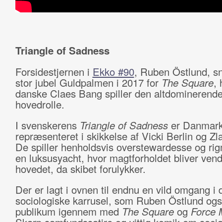
Triangle of Sadness
Forsidestjernen i
Ekko #90
, Ruben Östlund, sn
stor jubel Guldpalmen i 2017 for
The Square
, 
danske Claes Bang spiller den altdominerend
hovedrolle.
I svenskerens
Triangle of Sadness
er Danmark
repræsenteret i skikkelse af Vicki Berlin og Zl
De spiller henholdsvis overstewardesse og ri
en luksusyacht, hvor magtforholdet bliver vend
hovedet, da skibet forulykker.
Der er lagt i ovnen til endnu en vild omgang i 
sociologiske karrusel, som Ruben Östlund også
publikum igennem med
The Square
og
Force 