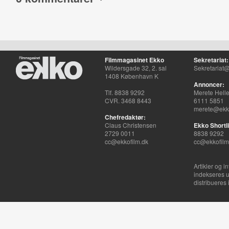
Filmmagasinet Ekko
Sekretariat:
Wildersgade 32, 2. sal
Sekretariat@
1408 København K
Annoncer:
Tlf. 8838 9292
Merete Hell
CVR. 3468 8443
6111 5851
merete@ekko
Chefredaktør:
Claus Christensen
Ekko Shortli
2729 0011
8838 9292
cc@ekkofilm.dk
cc@ekkofilm
Artikler og i
indekseres u
distribueres