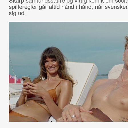
Skarp samfundssatire og vittig komik om socia
spilleregler går altid hånd i hånd, når svensker
sig ud.