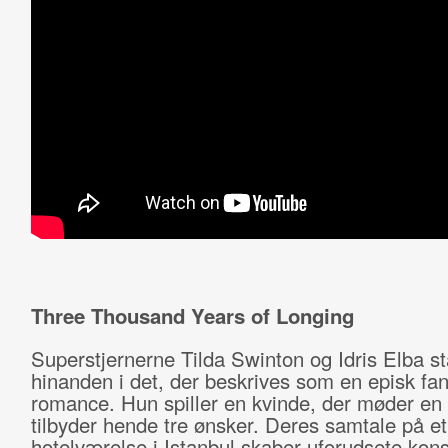
Three Thousand Years of Longing
Superstjernerne Tilda Swinton og Idris Elba st
hinanden i det, der beskrives som en episk fan
romance. Hun spiller en kvinde, der møder en
tilbyder hende tre ønsker. Deres samtale på et
hotelværelse i Istanbul skaber uforudsete kon