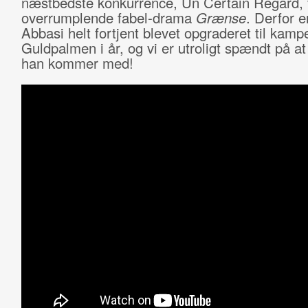
næstbedste konkurrence, Un Certain Regard, f
overrumplende fabel-drama
Grænse
. Derfor e
Abbasi helt fortjent blevet opgraderet til kam
Guldpalmen i år, og vi er utroligt spændt på at
han kommer med!