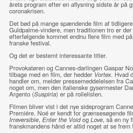
årets program efter en aflysning sidste år på g
coronakrisen.
Det bød på mange spændende film af tidligere
Guldpalme-vindere, men traditionen tro er der
efterfølgende kommet endnu flere film med på
franske festival.
Og det er bestemt interessante titler.
Provokatøren og Cannes-darlingen Gaspar No
tilbage med en film, der hedder
Vortex
. Hvad 
handler om, melder pressemeddelelsen fra Ca
noget om, men den italienske gysermester Da
Argento (
Suspiria
) er på rollelisten.
Filmen bliver vist i det nye sideprogram Cann
Premiére. Noé er kendt for grænsesøgende fi
Irreversible
,
Enter the Void
og
Love
, så en ny f
franskmandens hånd er altid noget at se frem t