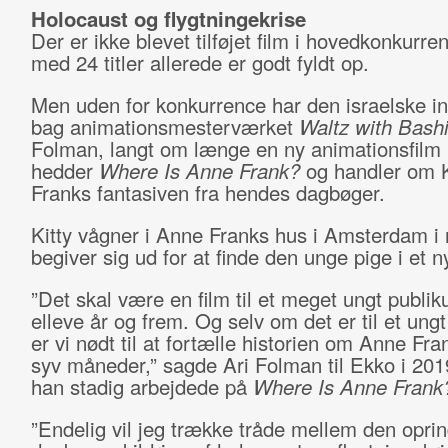
Holocaust og flygtningekrise
Der er ikke blevet tilføjet film i hovedkonkurre
med 24 titler allerede er godt fyldt op.
Men uden for konkurrence har den israelske in
bag animationsmesterværket
Waltz with Bashi
Folman, langt om længe en ny animationsfilm 
hedder
Where Is Anne Frank?
og handler om K
Franks fantasiven fra hendes dagbøger.
Kitty vågner i Anne Franks hus i Amsterdam i 
begiver sig ud for at finde den unge pige i et 
”Det skal være en film til et meget ungt publiku
elleve år og frem. Og selv om det er til et ung
er vi nødt til at fortælle historien om Anne Fra
syv måneder,” sagde Ari Folman til Ekko i 20
han stadig arbejdede på
Where Is Anne Frank
”Endelig vil jeg trække tråde mellem den oprin