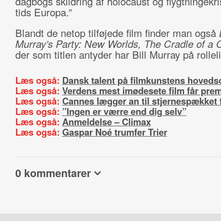
dagbogs skildring af holocaust og flygtningekri
tids Europa.”
Blandt de netop tilføjede film finder man også
Murray’s Party: New Worlds, The Cradle of a Ci
der som titlen antyder har Bill Murray på rollel
Læs også:
Dansk talent på filmkunstens hoveds
Læs også:
Verdens mest imødesete film får prem
Læs også:
Cannes lægger an til stjernespækket f
Læs også:
”Ingen er værre end dig selv”
Læs også:
Anmeldelse – Climax
Læs også:
Gaspar Noé trumfer Trier
0 kommentarer