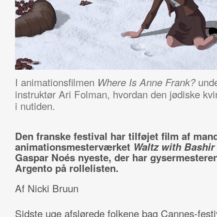
I animationsfilmen
unde
Where Is Anne Frank?
instruktør Ari Folman, hvordan den jødiske k
i nutiden.
Den franske festival har tilføjet film af ma
animationsmesterværket
Waltz with Bashi
Gaspar Noés nyeste, der har gysermestere
Argento på rollelisten.
Af Nicki Bruun
Sidste uge afslørede folkene bag Cannes-festi