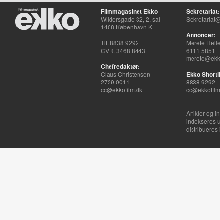
Filmmagasinet Ekko
Sekretariat:
Wildersgade 32, 2. sal
Sekretariat@
1408 København K
Annoncer:
Tlf. 8838 9292
Merete Hell
CVR. 3468 8443
6111 5851
merete@ekko
Chefredaktør:
Claus Christensen
Ekko Shortli
2729 0011
8838 9292
cc@ekkofilm.dk
cc@ekkofilm
Artikler og i
indekseres u
distribueres