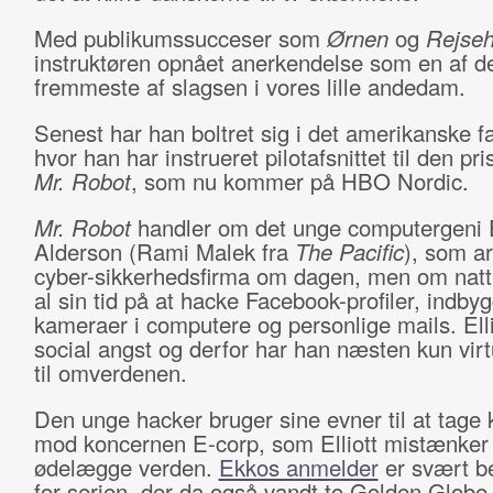
Med publikumssucceser som
Ørnen
og
Rejseh
instruktøren opnået anerkendelse som en af d
fremmeste af slagsen i vores lille andedam.
Senest har han boltret sig i det amerikanske f
hvor han har instrueret pilotafsnittet til den p
Mr. Robot
, som nu kommer på HBO Nordic.
Mr. Robot
handler om det unge computergeni E
Alderson (Rami Malek fra
The Pacific
), som ar
cyber-sikkerhedsfirma om dagen, men om natt
al sin tid på at hacke Facebook-profiler, indby
kameraer i computere og personlige mails. Ellio
social angst og derfor har han næsten kun virt
til omverdenen.
Den unge hacker bruger sine evner til at tag
mod koncernen E-corp, som Elliott mistænker 
ødelægge verden.
Ekkos anmelder
er svært be
for serien, der da også vandt to Golden Globe-p