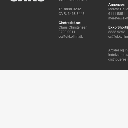
Annoncer:
Tlf. 8838 9292
Merete Hell
CVR. 3468 8443
6111 5851
merete@ekko
Chefredaktør:
Claus Christensen
Ekko Shortli
2729 0011
8838 9292
cc@ekkofilm.dk
cc@ekkofilm
Artikler og i
indekseres u
distribueres