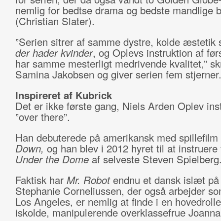
nemlig for bedtse drama og bedste mandlige bi
(Christian Slater).
”Serien sitrer af samme dystre, kolde æsteti
der hader kvinder
, og Oplevs instruktion af før
har samme mesterligt medrivende kvalitet,” sk
Samina Jakobsen og giver serien fem stjerner
Inspireret af Kubrick
Det er ikke første gang, Niels Arden Oplev ins
”over there”.
Han debuterede på amerikansk med spillefilm
Down,
og han blev i 2012 hyret til at instruere
Under the Dome
af selveste Steven Spielberg
Faktisk har
Mr. Robot
endnu et dansk islæt på r
Stephanie Corneliussen, der også arbejder so
Los Angeles, er nemlig at finde i en hovedrol
iskolde, manipulerende overklassefrue Joanna