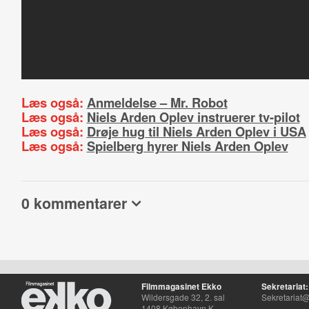
Læs også:
Anmeldelse – Mr. Robot
Læs også:
Niels Arden Oplev instruerer tv-pilot
Læs også:
Drøje hug til Niels Arden Oplev i USA
Læs også:
Spielberg hyrer Niels Arden Oplev
0 kommentarer
Filmmagasinet Ekko
Sekretariat:
Wildersgade 32, 2. sal
Sekretariat@
1408 København K