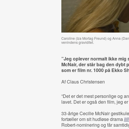
Caroline (Iza Mortag Freund) og Anna (Dani
venindens graviditet.
”Jeg oplever normalt ikke mig s
McNair, der står bag den dybt
som er film nr. 1000 på Ekko Sho
Af Claus Christensen
”Det er det mest personlige og a
lavet. Det er også den film, jeg er 
33-årige Cecilie McNair gestiku
fortæller om sit hudløse drama
lil
Robert-nominering og får samtid