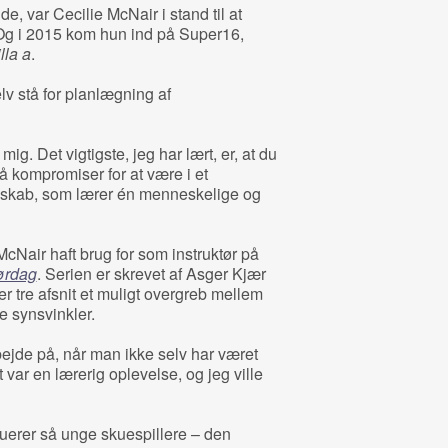
 var Cecilie McNair i stand til at
 Og i 2015 kom hun ind på Super16,
illa a
.
v stå for planlægning af
r mig. Det vigtigste, jeg har lært, er, at du
å kompromiser for at være i et
sskab, som lærer én menneskelige og
McNair haft brug for som instruktør på
lørdag
. Serien er skrevet af Asger Kjær
r tre afsnit et muligt overgreb mellem
e synsvinkler.
bejde på, når man ikke selv har været
t var en lærerig oplevelse, og jeg ville
truerer så unge skuespillere – den