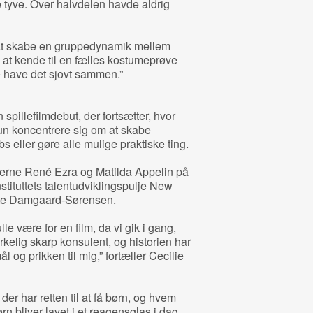
 tyve. Over halvdelen havde aldrig
på at skabe en gruppedynamik mellem
at kende til en fælles kostumeprøve
 have det sjovt sammen.”
spillefilmdebut, der fortsætter, hvor
un koncentrere sig om at skabe
bs eller gøre alle mulige praktiske ting.
cerne René Ezra og Matilda Appelin på
stituttets talentudviklingspulje New
tte Damgaard-Sørensen.
lle være for en film, da vi gik i gang,
rkelig skarp konsulent, og historien har
og prikken til mig,” fortæller Cecilie
der har retten til at få børn, og hvem
 bliver lavet i et reagensglas i dag,