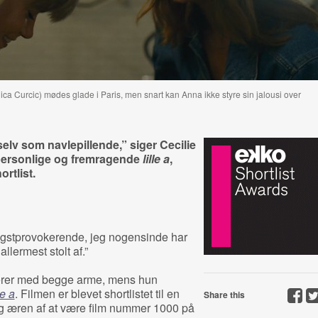
ca Curcic) mødes glade i Paris, men snart kan Anna ikke styre sin jalousi over
elv som navlepillende,” siger Cecilie
 personlige og fremragende
lille a
,
rtlist.
ngstprovokerende, jeg nogensinde har
allermest stolt af.”
lerer med begge arme, mens hun
le a
. Filmen er blevet shortlistet til en
Share this
ig æren af at være film nummer 1000 på