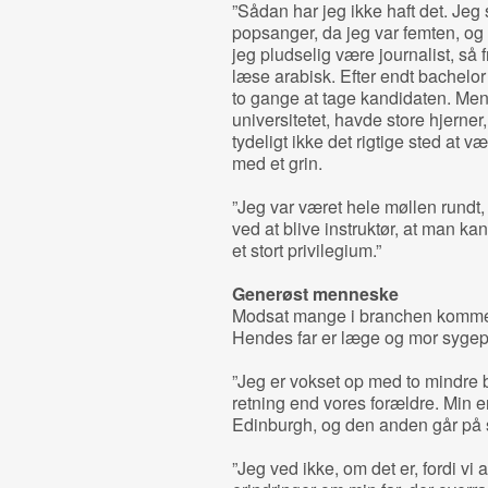
”Sådan har jeg ikke haft det. Jeg 
popsanger, da jeg var femten, og s
jeg pludselig være journalist, så 
læse arabisk. Efter endt bachelor
to gange at tage kandidaten. Men 
universitetet, havde store hjerner
tydeligt ikke det rigtige sted at v
med et grin.
”Jeg var været hele møllen rundt,
ved at blive instruktør, at man kan 
et stort privilegium.”
Generøst menneske
Modsat mange i branchen kommer C
Hendes far er læge og mor sygep
”Jeg er vokset op med to mindre b
retning end vores forældre. Min en
Edinburgh, og den anden går på s
”Jeg ved ikke, om det er, fordi vi