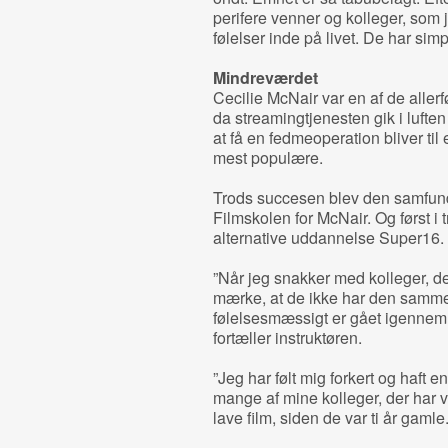
perifere venner og kolleger, som
følelser inde på livet. De har sim
Mindreværdet
Cecilie McNair var en af de allerfø
da streamingtjenesten gik i luften
at få en fedmeoperation bliver til
mest populære.
Trods succesen blev den samfundss
Filmskolen for McNair. Og først i
alternative uddannelse Super16.
”Når jeg snakker med kolleger, de
mærke, at de ikke har den samme 
følelsesmæssigt er gået igennem, 
fortæller instruktøren.
”Jeg har følt mig forkert og haft e
mange af mine kolleger, der har væ
lave film, siden de var ti år gamle