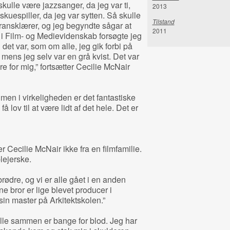
skulle være jazzsanger, da jeg var ti,
2013
kuespiller, da jeg var sytten. Så skulle
Tilstand
fransklærer, og jeg begyndte sågar at
2011
 i Film- og Medievidenskab forsøgte jeg
det var, som om alle, jeg gik forbi på
, mens jeg selv var en grå kvist. Det var
ære for mig,” fortsætter Cecilie McNair
 men i virkeligheden er det fantastiske
få lov til at være lidt af det hele. Det er
ecilie McNair ikke fra en filmfamilie.
lejerske.
rødre, og vi er alle gået i en anden
e bror er lige blevet producer i
in master på Arkitektskolen.”
 alle sammen er bange for blod. Jeg har