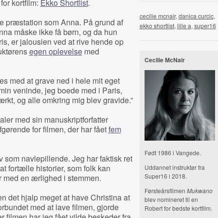
for kortfilm:
Ekko Shortlist
.
cecilie mcnair
,
danica curcic
,
de præstation som Anna. På grund af
ekko shortlist
,
lille a
,
super16
a måske ikke få børn, og da hun
is, er jalousien ved at rive hende op
ruktørens
egen oplevelse
med
Cecilie McNair
ces med at grave ned i hele mit eget
min veninde, jeg boede med i Paris,
tærkt, og alle omkring mig blev gravide.”
ler med sin manuskriptforfatter
afgørende for filmen, der har fået
fem
Født 1986 i Vangede.
v som navlepillende. Jeg har faktisk ret
at fortælle historier, som folk kan
Uddannet instruktør fra
Super16 i 2018.
ir med en ærlighed i stemmen.
Førsteårsfilmen
Mukwano
en det hjalp meget at have Christina at
blev nomineret til en
orbundet med at lave filmen, gjorde
Robert for bedste kortfilm.
r filmen har jeg fået vilde beskeder fra