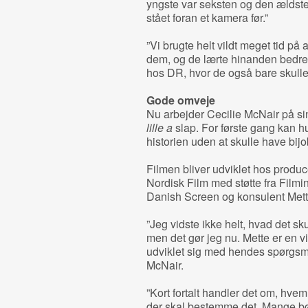
yngste var seksten og den ældste
stået foran et kamera før.”
”Vi brugte helt vildt meget tid 
dem, og de lærte hinanden bedre 
hos DR, hvor de også bare skulle
Gode omveje
Nu arbejder Cecilie McNair på sin 
lille a
slap. For første gang kan h
historien uden at skulle have bijo
Filmen bliver udviklet hos produ
Nordisk Film med støtte fra Filmin
Danish Screen og konsulent Me
”Jeg vidste ikke helt, hvad det sku
men det gør jeg nu. Mette er en vi
udviklet sig med hendes spørgsmål 
McNair.
”Kort fortalt handler det om, hvem 
der skal bestemme det. Mange børn