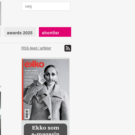
awards 2025
shortlist
RSS-feed / artikler
r