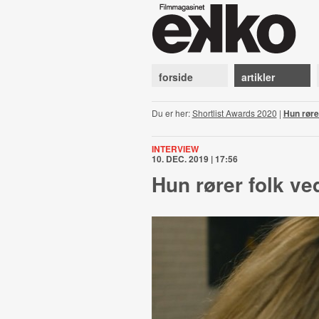
forside
artikler
Du er her:
Shortlist Awards 2020
|
Hun rører
INTERVIEW
10. DEC. 2019 | 17:56
Hun rører folk ve