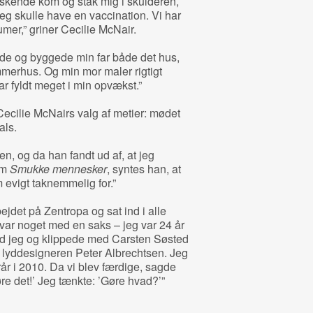
askende kom og stak mig i skulderen,
jeg skulle have en vaccination. Vi har
mer,” griner Cecilie McNair.
de og byggede min far både det hus,
mmerhus. Og min mor maler rigtigt
ar fyldt meget i min opvækst.”
Cecilie McNairs valg af metier: mødet
als.
n, og da han fandt ud af, at jeg
lm
Smukke mennesker
, syntes han, at
m evigt taknemmelig for.”
bejdet på Zentropa og sat ind i alle
e var noget med en saks – jeg var 24 år
d jeg og klippede med Carsten Søsted
d lyddesigneren Peter Albrechtsen. Jeg
rår i 2010. Da vi blev færdige, sagde
gøre det!’ Jeg tænkte: ’Gøre hvad?’”