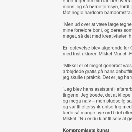
erindringer om min far, der overr
mens jeg så børnefjernsyn, fordi 
fået nogle hardcore barndomstrau
”Men ud over at være læge tegne
mine forældre bor i, og deres so
meget, så det med kreativiteten h
En oplevelse blev afgørende for 
med instruktøren Mikkel Munch-F
”Mikkel er et meget generøst væse
arbejdede gratis på hans debutfi
jeg skulle i praktik. Det er jeg ha
”Jeg blev hans assistent i efterar
tingene. Jeg troede, det at klipp
og mega naiv – men pludselig sa
og var til eftersynkronisering me
lærte så mange nye ord i det efte
Mikkel: ’Nu er du klar til selv at 
Kompromisets kunst