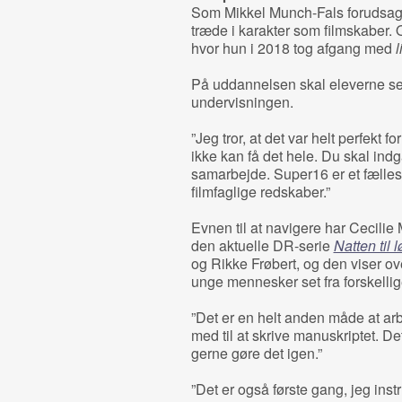
Som Mikkel Munch-Fals forudsagde,
træde i karakter som filmskaber.
hvor hun i 2018 tog afgang med
l
På uddannelsen skal eleverne sel
undervisningen.
”Jeg tror, at det var helt perfekt fo
ikke kan få det hele. Du skal indg
samarbejde. Super16 er et fælle
filmfaglige redskaber.”
Evnen til at navigere har Cecilie 
den aktuelle DR-serie
Natten til 
og Rikke Frøbert, og den viser ove
unge mennesker set fra forskellig
”Det er en helt anden måde at ar
med til at skrive manuskriptet. De
gerne gøre det igen.”
”Det er også første gang, jeg ins