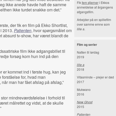
Fik
fem stjerner
i Ekkos
 jeg ikke anede havde haft de samme
anmeldelse af årgangens
pelthen ikke turdet snakke om det.”
afgangsfilm.
Arbejder på en spillefilm
over samme emne som
rste, der fik en film på Ekko Shortlist,
lille a
.
 i 2013.
Patienten
, hvor spørgsmålet om
 et absurd tv-show, har været blandt de
Film og serier
atiriske film ikke adgangsbillet til
Natten til lørdag
 tredje forsøg kom hun ind på den
2019
lille a
2018
r er kommet ind i første hug, kan jeg
forståelse for, hvad man
Vitasminde – plejer er død
når man har fået afslag på afslag,”
2017
Mukwano
2016
n stor mindreværdsfølelse i forhold til
New Ghost
ret målrettet og vidst, at de skulle
2015
.”
Patienten