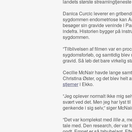
landets største streamingtjeneste 
Danica Curcic leverer en griben
sygdommen endometriose kan Ann
besøger sin gravide veninde i Par
indefra. Historien bygger på inst
sygdommen.
”Tilblivelsen af filmen var en pro
sygdomsforløb, og samtidig blev 
gravid. Så løb det bare virkelig s
Cecilie McNair havde lange samta
Christina Øster, og det blev helt 
stjerner
i Ekko.
”Jeg oplever normalt ikke mig sel
svært ved det. Men jeg har lyst til 
genkende i sig selv,” siger McNa
”Det var komplekst med
lille a
, m
tale med. Den research, der var f
ondt. Emnet er så tabubelagt. Efte