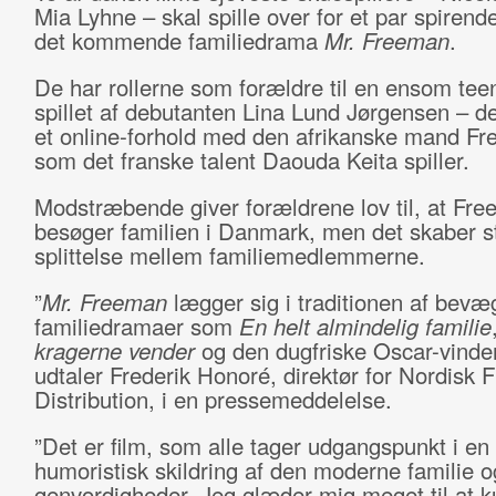
Mia Lyhne – skal spille over for et par spirende
det kommende familiedrama
Mr. Freeman
.
De har rollerne som forældre til en ensom tee
spillet af debutanten Lina Lund Jørgensen – de
et online-forhold med den afrikanske mand F
som det franske talent Daouda Keita spiller.
Modstræbende giver forældrene lov til, at Fr
besøger familien i Danmark, men det skaber s
splittelse mellem familiemedlemmerne.
”
Mr. Freeman
lægger sig i traditionen af bev
familiedramaer som
En helt almindelig familie
kragerne vender
og den dugfriske Oscar-vinde
udtaler Frederik Honoré, direktør for Nordisk F
Distribution, i en pressemeddelelse.
”Det er film, som alle tager udgangspunkt i en
humoristisk skildring af den moderne familie 
genvordigheder. Jeg glæder mig meget til at k