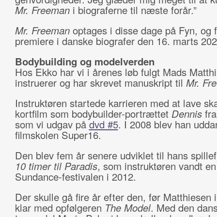
Mr. Freeman
i biograferne til næste forår.”
Mr. Freeman
optages i disse dage på Fyn, og f
premiere i danske biografer den 16. marts 202
Bodybuilding og modelverden
Hos Ekko har vi i årenes løb fulgt Mads Matth
instruerer og har skrevet manuskript til
Mr. Fr
Instruktøren startede karrieren med at lave sk
kortfilm som bodybuilder-portrættet
Dennis
fra
som vi udgav på
dvd #5
. I 2008 blev han udda
filmskolen Super16.
Den blev fem år senere udviklet til hans spille
10 timer til Paradis
, som instruktøren vandt en 
Sundance-festivalen i 2012.
Der skulle gå fire år efter den, før Matthiesen 
klar med opfølgeren
The Model
. Med den dan