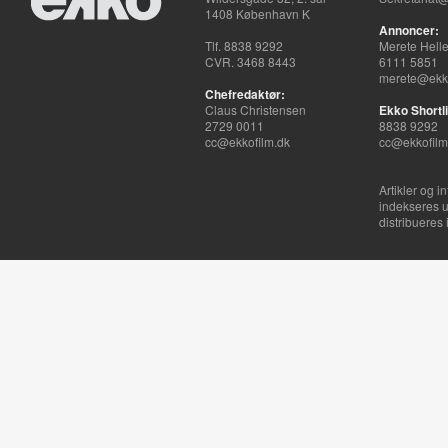
1408 København K
Annoncer:
Tlf. 8838 9292
Merete Hell
CVR. 3468 8443
6111 5851
merete@ekko
Chefredaktør:
Claus Christensen
Ekko Shortli
2729 0011
8838 9292
cc@ekkofilm.dk
cc@ekkofilm
Artikler og i
indekseres u
distribueres