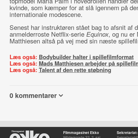
topmodel Maria Palm i hovedrollen handler d
kvinde, som kæmper for at slå igennem på de
internationale modescene.
Senest har instruktøren stået bag to afsnit af 
anmelderroste Netflix-serie
Equinox
, og nu er
Matthiesen altså på vej med sin næste spillefi
Læs også:
Bodybuilder halter i spillefilmformat
Læs også:
Mads Matthiesen arbejder på spillefil
Læs også:
Talent af den rette støbning
0 kommentarer
Filmmagasinet Ekko
Sekretariat:
Wildersgade 32, 2. sal
Sekretariat@