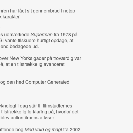
nren har fået sit gennembrud i netop
k karakter.
k
les udmærkede
Superman
fra 1978 på
GI-vante tilskuere hurtigt opdage, at
re end bedagede ud.
e over New Yorks gader på troværdig var
å, at en tilstrækkelig avanceret
e, og den hed Computer Generated
nologi i dag står til filmstudiernes
 tilstrækkelig forklaring på, hvorfor det
blev actionfilmens afløser.
attende bog
Med vold og magt
fra 2002