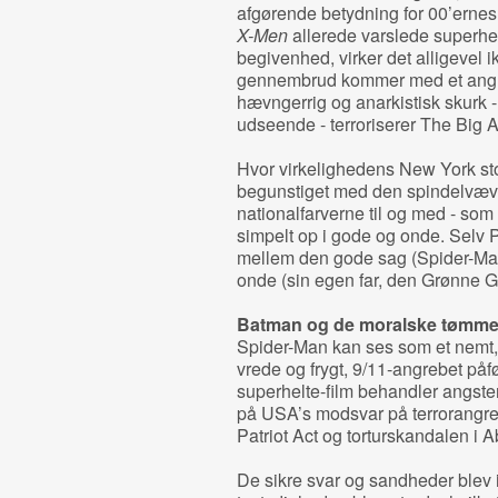
afgørende betydning for 00’ern
X-Men
allerede varslede superhe
begivenhed, virker det alligevel ik
gennembrud kommer med et angr
hævngerrig og anarkistisk skurk 
udseende - terroriserer The Big A
Hvor virkelighedens New York stod
begunstiget med den spindelvævs
nationalfarverne til og med - som
simpelt op i gode og onde. Selv
mellem den gode sag (Spider-Man
onde (sin egen far, den Grønne G
Batman og de moralske tøm
Spider-Man kan ses som et nemt,
vrede og frygt, 9/11-angrebet på
superhelte-film behandler angs
på USA’s modsvar på terrorangre
Patriot Act og torturskandalen i 
De sikre svar og sandheder blev i