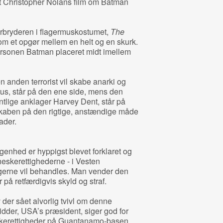
t Christopher Nolans film om Batman
orbryderen i flagermuskostumet,
The
 om et opgør mellem en helt og en skurk.
ersonen Batman placeret midt imellem
 anden terrorist vil skabe anarki og
rus, står på den ene side, mens den
entlige anklager Harvey Dent, står på
aben på den rigtige, anstændige måde
ader.
nhed er hyppigst blevet forklaret og
neskerettighederne - i Vesten
erne vil behandles. Man vender den
 på retfærdigvis skyld og straf.
der sået alvorlig tvivl om denne
idder, USA’s præsident, siger god for
skerettigheder på Guantanamo-basen,