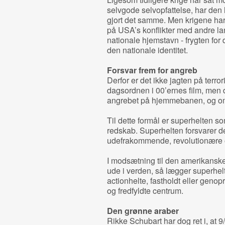
selvgode selvopfattelse, har den 
gjort det samme. Men krigene har 
på USA’s konflikter med andre l
nationale hjemstavn - frygten for 
den nationale identitet.
Forsvar frem for angreb
Derfor er det ikke jagten på terrori
dagsordnen i 00’ernes film, men 
angrebet på hjemmebanen, og om h
Til dette formål er superhelten so
redskab. Superhelten forsvarer 
udefrakommende, revolutionære o
I modsætning til den amerikanske 
ude i verden, så lægger superhelte
actionhelte, fastholdt eller geno
og fredfyldte centrum.
Den grønne araber
Rikke Schubart har dog ret i, at 9