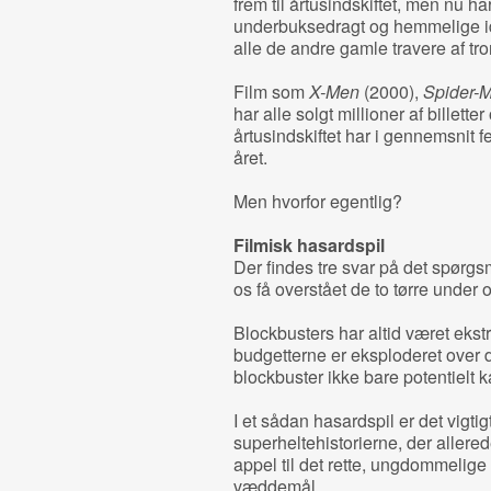
frem til årtusindskiftet, men nu 
underbuksedragt og hemmelige ide
alle de andre gamle travere af tr
Film som
X-Men
(2000),
Spider-
har alle solgt millioner af billetter
årtusindskiftet har i gennemsnit 
året.
Men hvorfor egentlig?
Filmisk hasardspil
Der findes tre svar på det spørg
os få overstået de to tørre under o
Blockbusters har altid været ekst
budgetterne er eksploderet over d
blockbuster ikke bare potentielt 
I et sådan hasardspil er det vigtigt
superheltehistorierne, der allere
appel til det rette, ungdommelige
væddemål.