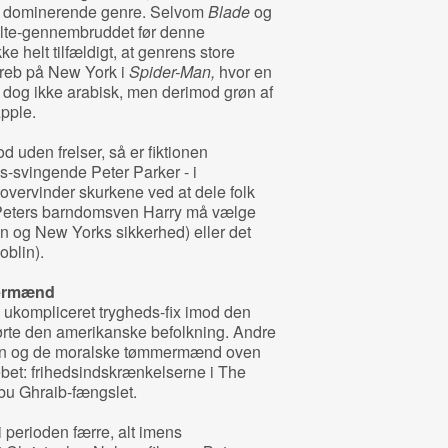
es dominerende genre. Selvom
Blade
og
lte-gennembruddet før denne
ke helt tilfældigt, at genrens store
eb på New York i
Spider-Man,
hvor en
- dog ikke arabisk, men derimod grøn af
pple.
 uden frelser, så er fiktionen
-svingende Peter Parker - i
 overvinder skurkene ved at dele folk
 Peters barndomsven Harry må vælge
 og New Yorks sikkerhed) eller det
oblin).
mermænd
 ukompliceret trygheds-fix imod den
førte den amerikanske befolkning. Andre
ten og de moralske tømmermænd oven
bet: frihedsindskrænkelserne i The
Abu Ghraib-fængslet.
 perioden færre, alt imens