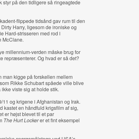
sk styr på den tidligere så ringeagtede
kadent-flippede tidsånd gav rum til den
Dirty Harry, ligesom de ironiske og
ie Hard-strisseren med rod i
n McClane.
ye millennium-verden måske brug for
te repræsenterer. Og hvad er så det?
n man kigge på forskellen mellem
 som Rikke Schubart spåede ville blive
 ikke viste sig at holde stik.
/11 og krigene i Afghanistan og Irak.
d kastet en håndfuld krigsfilm af sig,
 er højst blevet til et par
om
The Hurt Locker
er et fint eksempel
moralske spørgsmålstegn ved USA’s