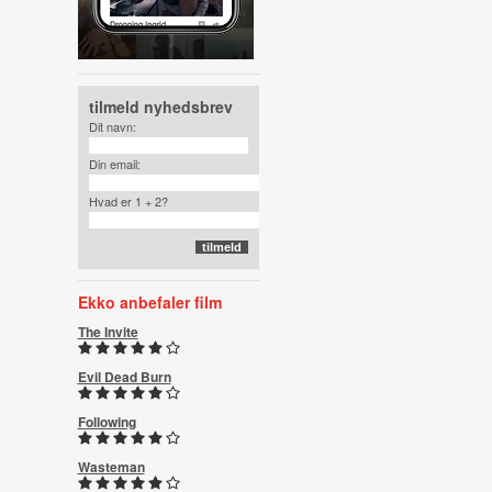
tilmeld nyhedsbrev
Dit navn:
Din email:
Hvad er 1 + 2?
Ekko anbefaler film
The Invite
Evil Dead Burn
Following
Wasteman