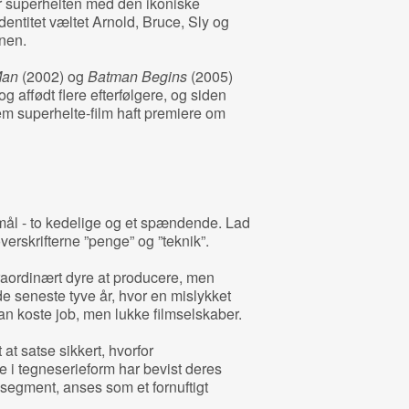
har superhelten med den ikoniske
ntitet væltet Arnold, Bruce, Sly og
onen.
Man
(2002) og
Batman Begins
(2005)
 og affødt flere efterfølgere, og siden
fem superhelte-film haft premiere om
smål - to kedelige og et spændende. Lad
verskrifterne ”penge” og ”teknik”.
raordinært dyre at producere, men
e seneste tyve år, hvor en mislykket
kan koste job, men lukke filmselskaber.
 at satse sikkert, hvorfor
de i tegneserieform har bevist deres
 segment, anses som et fornuftigt