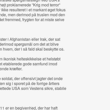
højt proklamerede ”Krig mod terror”
ikke resulteret i et markant øget fokus
ande, men derimod på truslen mod den
det fremmed, frygten for at miste selve
ster i Afghanistan eller Irak, der sat
derimod spørgsmål om det at blive
vem, der i så fald skal beskytte os.
m ikonisk helteskikkelse et helstøbt
det etablerede gode samfund imod
nde kræfter.
soldat, der offensivt jagter det onde
n sig i sporet på de forrige årtiers
prettede USA som Vestens sikre, stabile
/11 er en begivenhed, der har haft