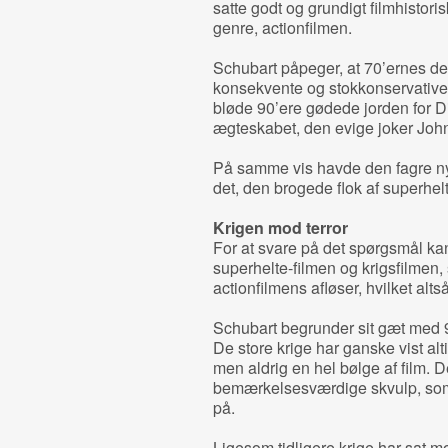
satte godt og grundigt filmhistori
genre, actionfilmen.
Schubart påpeger, at 70’ernes de
konsekvente og stokkonservative 
bløde 90’ere gødede jorden for D
ægteskabet, den evige joker Joh
På samme vis havde den fagre n
det, den brogede flok af superhel
Krigen mod terror
For at svare på det spørgsmål ka
superhelte-filmen og krigsfilmen,
actionfilmens afløser, hvilket altså
Schubart begrunder sit gæt med 9
De store krige har ganske vist alti
men aldrig en hel bølge af film. Det
bemærkelsesværdige skvulp, s
på.
Ligesom tidligere krige har sat 