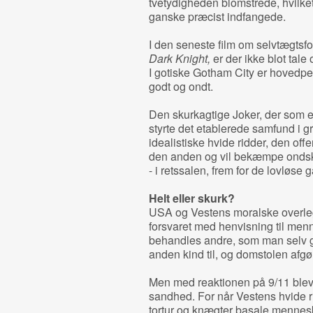
tvetydigheden blomstrede, hvilke
ganske præcist indfangede.
I den seneste film om selvtægtsf
Dark Knight,
er der ikke blot tale
I gotiske Gotham City er hovedp
godt og ondt.
Den skurkagtige Joker, der som en
styrte det etablerede samfund i g
idealistiske hvide ridder, den off
den anden og vil bekæmpe ondsk
- i retssalen, frem for de lovløse g
Helt eller skurk?
USA og Vestens moralske overlege
forsvaret med henvisning til men
behandles andre, som man selv g
anden kind til, og domstolen afgør
Men med reaktionen på 9/11 blev 
sandhed. For når Vestens hvide r
tortur og knægter basale menne