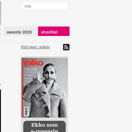
awards 2025
shortlist
RSS-feed / artikler
n