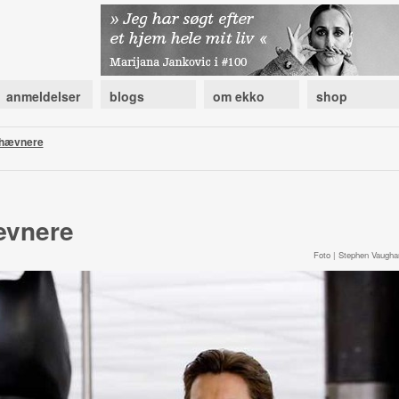
anmeldelser
blogs
om ekko
shop
 hævnere
ævnere
Foto | Stephen Vaugha