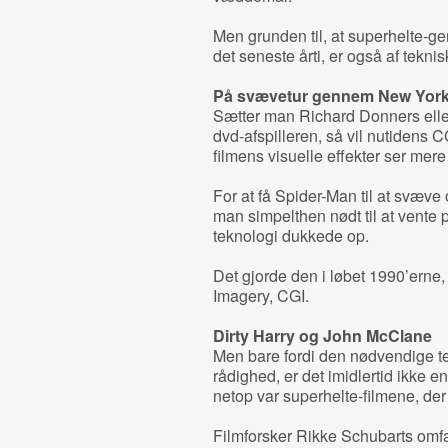
Men grunden til, at superhelte-ge
det seneste årti, er også af teknis
På svævetur gennem New Yor
Sætter man Richard Donners el
dvd-afspilleren, så vil nutidens C
filmens visuelle effekter ser me
For at få Spider-Man til at svæv
man simpelthen nødt til at vente p
teknologi dukkede op.
Det gjorde den i løbet 1990’ern
Imagery, CGI.
Dirty Harry og John McClane
Men bare fordi den nødvendige tek
rådighed, er det imidlertid ikke en
netop var superhelte-filmene, der 
Filmforsker Rikke Schubarts omf