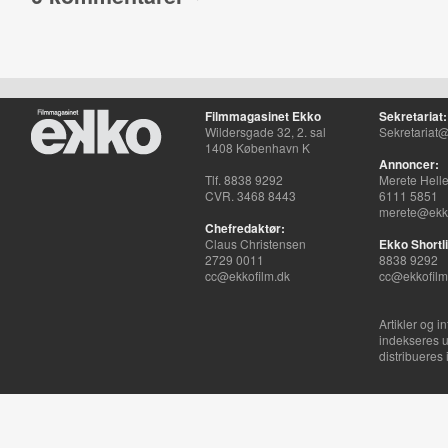
Filmmagasinet Ekko
Sekretariat:
Wildersgade 32, 2. sal
Sekretariat@
1408 København K
Annoncer:
Tlf. 8838 9292
Merete Hell
CVR. 3468 8443
6111 5851
merete@ekko
Chefredaktør:
Claus Christensen
Ekko Shortli
2729 0011
8838 9292
cc@ekkofilm.dk
cc@ekkofilm
Artikler og i
indekseres u
distribueres