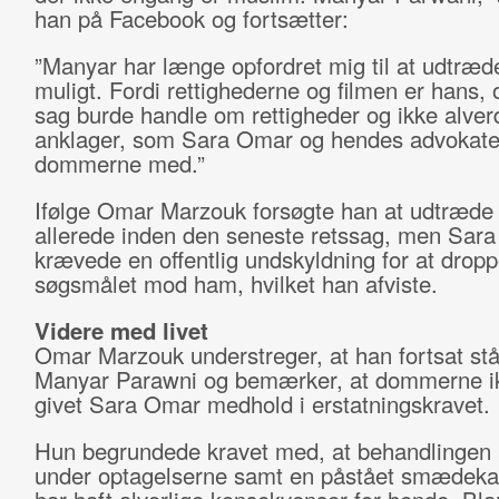
han på Facebook og fortsætter:
”Manyar har længe opfordret mig til at udtræd
muligt. Fordi rettighederne og filmen er hans,
sag burde handle om rettigheder og ikke alve
anklager, som Sara Omar og hendes advokater
dommerne med.”
Ifølge Omar Marzouk forsøgte han at udtræde
allerede inden den seneste retssag, men Sar
krævede en offentlig undskyldning for at drop
søgsmålet mod ham, hvilket han afviste.
Videre med livet
Omar Marzouk understreger, at han fortsat st
Manyar Parawni og bemærker, at dommerne i
givet Sara Omar medhold i erstatningskravet.
Hun begrundede kravet med, at behandlingen 
under optagelserne samt en påstået smæde