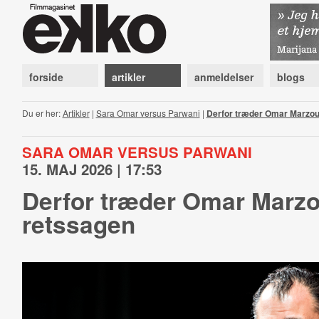
forside
artikler
anmeldelser
blogs
Du er her:
Artikler
|
Sara Omar versus Parwani
|
Derfor træder Omar Marzou
SARA OMAR VERSUS PARWANI
15. MAJ 2026 | 17:53
Derfor træder Omar Marzo
retssagen