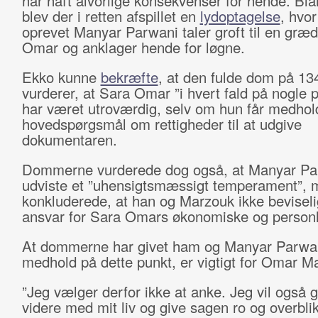
har haft alvorlige konsekvenser for hende. Bla
blev der i retten afspillet en
lydoptagelse
, hvor
oprevet Manyar Parwani taler groft til en græ
Omar og anklager hende for løgne.
Ekko kunne
bekræfte
, at den fulde dom på 13
vurderer, at Sara Omar ”i hvert fald på nogle 
har været utroværdig, selv om hun får medhol
hovedspørgsmål om rettigheder til at udgive
dokumentaren.
Dommerne vurderede dog også, at Manyar Pa
udviste et ”uhensigtsmæssigt temperament”, 
konkluderede, at han og Marzouk ikke beviseli
ansvar for Sara Omars økonomiske og personl
At dommerne har givet ham og Manyar Parwa
medhold på dette punkt, er vigtigt for Omar M
”Jeg vælger derfor ikke at anke. Jeg vil også 
videre med mit liv og give sagen ro og overblik