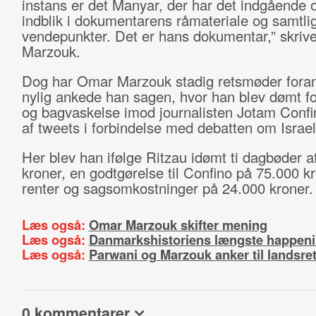
instans er det Manyar, der har det indgående o
indblik i dokumentarens råmateriale og samtli
vendepunkter. Det er hans dokumentar,” skriv
Marzouk.
Dog har Omar Marzouk stadig retsmøder foran
nylig ankede han sagen, hvor han blev dømt for
og bagvaskelse imod journalisten Jotam Confi
af tweets i forbindelse med debatten om Israe
Her blev han ifølge Ritzau idømt ti dagbøder a
kroner, en godtgørelse til Confino på 75.000 k
renter og sagsomkostninger på 24.000 kroner.
Læs også:
Omar Marzouk skifter mening
Læs også:
Danmarkshistoriens længste happen
Læs også:
Parwani og Marzouk anker til landsre
0 kommentarer