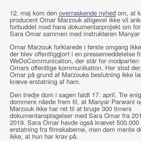
12. maj kom den
overraskende nyhed
om, at k
producent Omar Marzouk alligevel ikke vil ank
forbuddet mod hans dokumentarprojekt om for
Sara Omar sammen med instruktøren Manyar
Omar Marzouk forklarede i første omgang ikke 
der blev offentliggjort i en pressemeddelelse f
WeDoCommunication, der står for modparten
Omars offentlige kommunikation. Her stod der
Omar på grund af Marzouks beslutning ikke læ
kræve erstatning af ham.
Den tredje dom i sagen faldt 17. april. Tre eni
dommere nåede frem til, at Manyar Parwani 
Marzouk ikke har ret til at bruge 300 timers
dokumentaroptagelser med Sara Omar fra 20
2019. Sara Omar havde også krævet 500.000 k
erstatning fra filmskaberne, men dem mente
ikke, at hun har krav på.