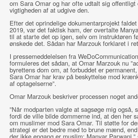
om Sara Omar og har ofte udtalt sig offentligt
vigtigheden af at udgive den.
Efter det oprindelige dokumentarprojekt falde
2019, var det faktisk ham, der overtalte Many
til at starte det op igen, selv om instruktøren f
ønskede det. Sådan har Marzouk forklaret i ret
I pressemeddelelsen fra WeDoCommunication
formuleres det sådan, at Omar Marzouk nu ”a
byrettens dom om, at forbuddet er permanent,
Sara Omar har krav på beskyttelse mod kræn
af optagelserne”.
Omar Marzouk beskriver processen noget and
”Når modparten valgte at sagsøge mig også, s
fordi de ville bilde dommerne ind, at den her 
om muslimer mod Sara Omar. Til støtte for de
strategi er det bedre med to brune mænd, end
der ikke engang er muslim: Manyar Parwani,” 