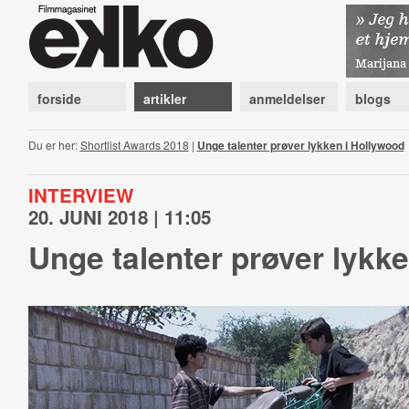
forside
artikler
anmeldelser
blogs
Du er her:
Shortlist Awards 2018
|
Unge talenter prøver lykken i Hollywood
INTERVIEW
20. JUNI 2018 | 11:05
Unge talenter prøver lykk