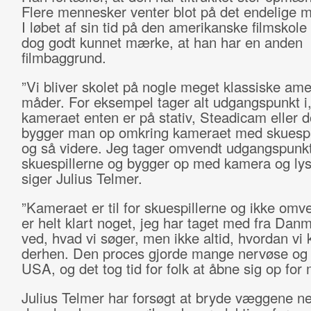
Flere mennesker venter blot på det endelige m
I løbet af sin tid på den amerikanske filmskole
dog godt kunnet mærke, at han har en anden
filmbaggrund.
”Vi bliver skolet på nogle meget klassiske am
måder. For eksempel tager alt udgangspunkt i,
kameraet enten er på stativ, Steadicam eller do
bygger man op omkring kameraet med skuespil
og så videre. Jeg tager omvendt udgangspunkt
skuespillerne og bygger op med kamera og lys 
siger Julius Telmer.
”Kameraet er til for skuespillerne og ikke omv
er helt klart noget, jeg har taget med fra Danm
ved, hvad vi søger, men ikke altid, hvordan v
derhen. Den proces gjorde mange nervøse og u
USA, og det tog tid for folk at åbne sig op for
Julius Telmer har forsøgt at bryde væggene n