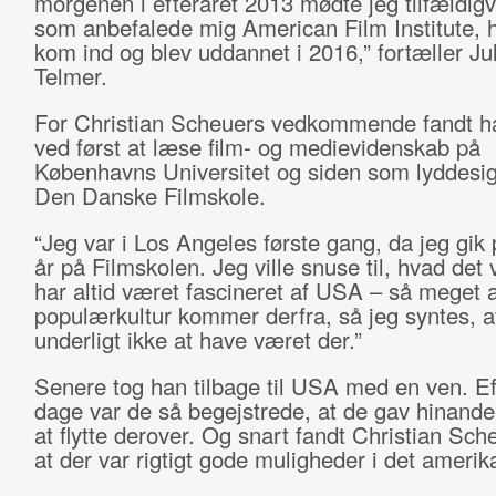
morgenen i efteråret 2013 mødte jeg tilfældigvi
som anbefalede mig American Film Institute, h
kom ind og blev uddannet i 2016,” fortæller Ju
Telmer.
For Christian Scheuers vedkommende fandt 
ved først at læse film- og medievidenskab på
Københavns Universitet og siden som lyddesi
Den Danske Filmskole.
“Jeg var i Los Angeles første gang, da jeg gik 
år på Filmskolen. Jeg ville snuse til, hvad det 
har altid været fascineret af USA – så meget a
populærkultur kommer derfra, så jeg syntes, at
underligt ikke at have været der.”
Senere tog han tilbage til USA med en ven. Ef
dage var de så begejstrede, at de gav hinand
at flytte derover. Og snart fandt Christian Sch
at der var rigtigt gode muligheder i det amerik