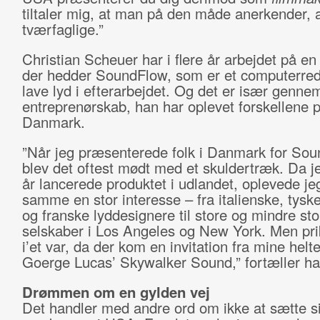
tiltaler mig, at man på den måde anerkender, a
tværfaglige.”
Christian Scheuer har i flere år arbejdet på en
der hedder SoundFlow, som er et computerreds
lave lyd i efterarbejdet. Og det er især genne
entreprenørskab, han har oplevet forskellene
Danmark.
”Når jeg præsenterede folk i Danmark for Sou
blev det oftest mødt med et skuldertræk. Da je
år lancerede produktet i udlandet, oplevede j
samme en stor interesse – fra italienske, tysk
og franske lyddesignere til store og mindre sto
selskaber i Los Angeles og New York. Men pri
i’et var, da der kom en invitation fra mine helt
Goerge Lucas’ Skywalker Sound,” fortæller ha
Drømmen om en gylden vej
Det handler med andre ord om ikke at sætte si