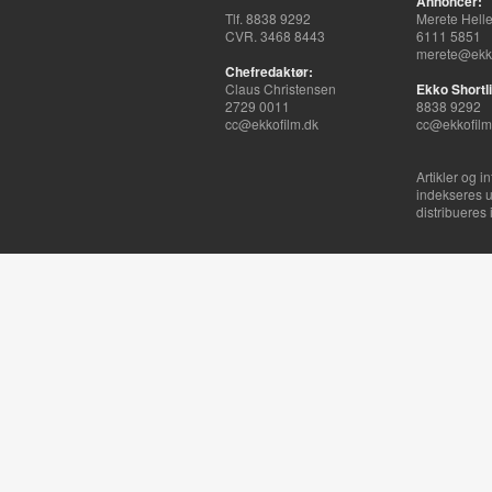
Annoncer:
Tlf. 8838 9292
Merete Hell
CVR. 3468 8443
6111 5851
merete@ekko
Chefredaktør:
Claus Christensen
Ekko Shortli
2729 0011
8838 9292
cc@ekkofilm.dk
cc@ekkofilm
Artikler og i
indekseres u
distribueres