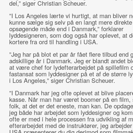
del,” siger Christian Scheuer.
”I Los Angeles lærte vi hurtigt, at man bliver nø
kunne sælge sig selv på en langt mere direkte
opsøgende måde end i Danmark,” forklarer
lyddesigneren, som dog også har oplevet, at d
kortere fra ord til handling i USA.
”Jeg har på blot et par år fået flere tilbud en
adskillige år i Danmark. Jeg er blandt andet bl
at være chef for lydefterarbejdet på spillefilm 
fastansat som lyddesigner på et af de større l
i Los Angeles,” siger Christian Scheuer.
”I Danmark har jeg ofte oplevet at blive placere
kasse. Når man har været boomer på en film, s
folk, at det er det eneste, man kan. De opdager
jeg både har arbejdet som lyddesigner og kom
ofte er med i hele processen fra udvikling af m
efterarbejdet med de instruktører, jeg arbejder
USA præsenterer du dig derimod som
filmmak