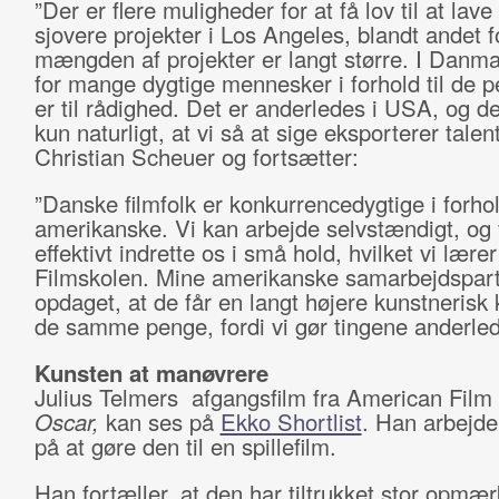
”Der er flere muligheder for at få lov til at lave
sjovere projekter i Los Angeles, blandt andet f
mængden af projekter er langt større. I Danma
for mange dygtige mennesker i forhold til de 
er til rådighed. Det er anderledes i USA, og de
kun naturligt, at vi så at sige eksporterer talent
Christian Scheuer og fortsætter:
”Danske filmfolk er konkurrencedygtige i forhol
amerikanske. Vi kan arbejde selvstændigt, og 
effektivt indrette os i små hold, hvilket vi lære
Filmskolen. Mine amerikanske samarbejdspart
opdaget, at de får en langt højere kunstnerisk k
de samme penge, fordi vi gør tingene anderled
Kunsten at manøvrere
Julius Telmers afgangsfilm fra American Film I
Oscar,
kan ses på
Ekko Shortlist
. Han arbejde
på at gøre den til en spillefilm.
Han fortæller, at den har tiltrukket stor opm