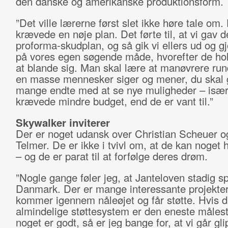
den danske og amerikanske produktionsform.
”Det ville lærerne først slet ikke høre tale om.
krævede en nøje plan. Det førte til, at vi gav 
proforma-skudplan, og så gik vi ellers ud og g
på vores egen søgende måde, hvorefter de ho
at blande sig. Man skal lære at manøvrere rund
en masse mennesker siger og mener, du skal 
mange endte med at se nye muligheder – især 
krævede mindre budget, end de er vant til.”
Skywalker inviterer
Der er noget udansk over Christian Scheuer og
Telmer. De er ikke i tvivl om, at de kan noget h
– og de er parat til at forfølge deres drøm.
”Nogle gange føler jeg, at Janteloven stadig sp
Danmark. Der er mange interessante projekter,
kommer igennem nåleøjet og får støtte. Hvis d
almindelige støttesystem er den eneste målest
noget er godt, så er jeg bange for, at vi går gli