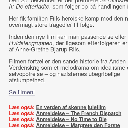
II: De efterladte
, som følger op på handlingen i
Her fik familien Fiils heroiske kamp mod den n
overmagt store tragedier til følge.
Inden den nye film kan man passende se eller
Hvidstengruppen
, der ligesom efterfølgeren er
af Anne-Grethe Bjarup Riis.
Filmen fortæller den sande historie fra Anden
Verdenskrig som et melodrama om idealisme 
selvopofrelse – og nazisternes ubegribelige
afstumpethed.
Se filmen!
Læs også:
En verden af skønne julefilm
Læs også:
Anmeldelse – The French Dispatch
Læs også:
Anmeldelse – No Time to Die
Læs også:
Anmeldelse – Margrete den Første