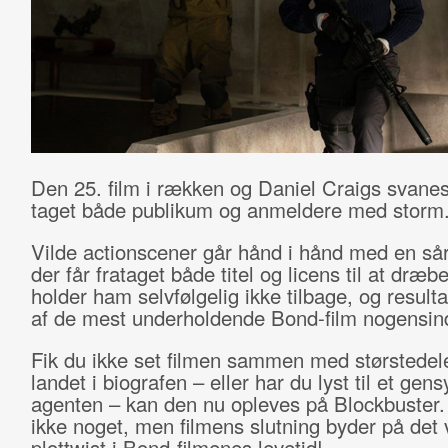
Den 25. film i rækken og Daniel Craigs svane
taget både publikum og anmeldere med storm
Vilde actionscener går hånd i hånd med en så
der får frataget både titel og licens til at dræb
holder ham selvfølgelig ikke tilbage, og resulta
af de mest underholdende Bond-film nogensin
Fik du ikke set filmen sammen med størstedel
landet i biografen – eller har du lyst til et ge
agenten – kan den nu opleves på Blockbuster. 
ikke noget, men filmens slutning byder på det 
plottwist i Bond-filmenes levetid!