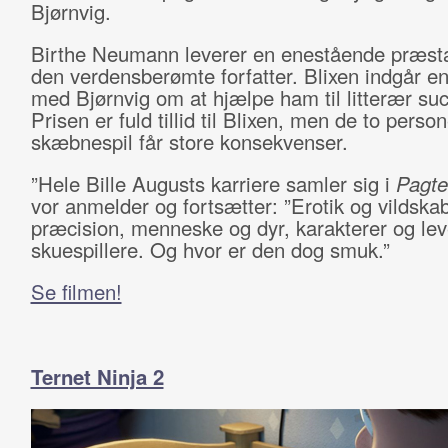
Bjørnvig.
Birthe Neumann leverer en enestående præst
den verdensberømte forfatter. Blixen indgår en
med Bjørnvig om at hjælpe ham til litterær su
Prisen er fuld tillid til Blixen, men de to perso
skæbnespil får store konsekvenser.
”Hele Bille Augusts karriere samler sig i
Pagte
vor anmelder og fortsætter: ”Erotik og vildska
præcision, menneske og dyr, karakterer og le
skuespillere. Og hvor er den dog smuk.”
Se filmen!
Ternet Ninja 2