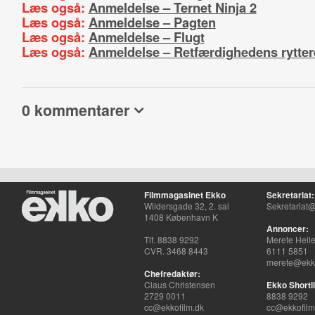
Læs også:
Anmeldelse – Ternet Ninja 2
Læs også:
Anmeldelse – Pagten
Læs også:
Anmeldelse – Flugt
Læs også:
Anmeldelse – Retfærdighedens rytter
0 kommentarer
Filmmagasinet Ekko
Sekretariat:
Wildersgade 32, 2. sal
Sekretariat@
1408 København K
Annoncer:
Tlf. 8838 9292
Merete Hell
CVR. 3468 8443
6111 5851
merete@ekko
Chefredaktør:
Claus Christensen
Ekko Shortli
2729 0011
8838 9292
cc@ekkofilm.dk
cc@ekkofilm