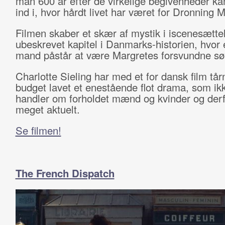
man 600 år efter de virkelige begivenheder ka
ind i, hvor hårdt livet har været for Dronning 
Filmen skaber et skær af mystik i iscenesættel
ubeskrevet kapitel i Danmarks-historien, hvor
mand påstår at være Margretes forsvundne sø
Charlotte Sieling har med et for dansk film tår
budget lavet et enestående flot drama, som ik
handler om forholdet mænd og kvinder og derf
meget aktuelt.
Se filmen!
The French Dispatch