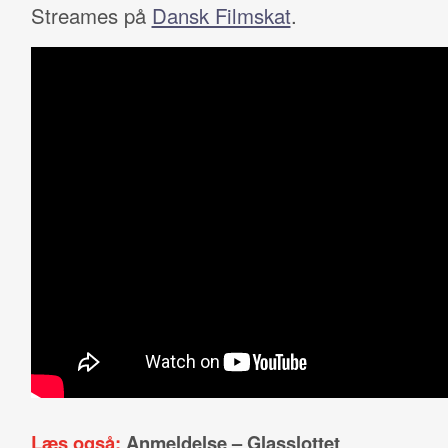
Streames på
Dansk Filmskat
.
Læs også:
Anmeldelse – Glasslottet