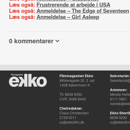
Læs også:
Frustrerende at arbejde i USA
Læs også:
Anmeldelse – The Edge of Seventeen
Læs også:
Anmeldelse – Girl Asleep
0 kommentarer
Filmmagasinet Ekko
Sekretariat:
Wildersgade 32, 2. sal
Sekretariat@
1408 København K
Annoncer:
Tlf. 8838 9292
Merete Hell
CVR. 3468 8443
6111 5851
merete@ekko
Chefredaktør:
Claus Christensen
Ekko Shortli
2729 0011
8838 9292
cc@ekkofilm.dk
cc@ekkofilm