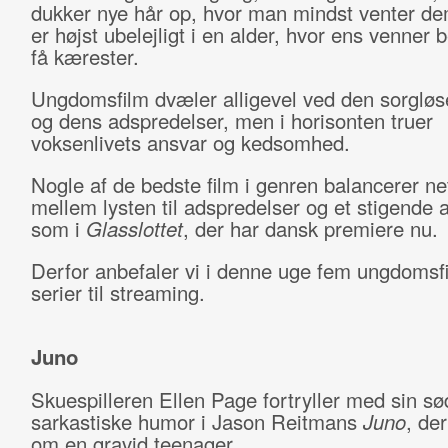
dukker nye hår op, hvor man mindst venter de
er højst ubelejligt i en alder, hvor ens venner 
få kærester.
Ungdomsfilm dvæler alligevel ved den sorglø
og dens adspredelser, men i horisonten truer
voksenlivets ansvar og kedsomhed.
Nogle af de bedste film i genren balancerer ne
mellem lysten til adspredelser og et stigende 
som i
Glasslottet
, der har dansk premiere nu.
Derfor anbefaler vi i denne uge fem ungdomsfi
serier til streaming.
Juno
Skuespilleren Ellen Page fortryller med sin s
sarkastiske humor i Jason Reitmans
Juno
, de
om en gravid teenager.