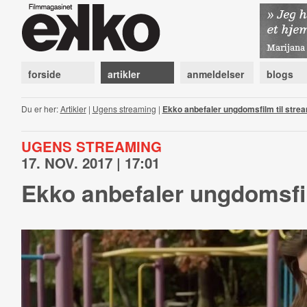
forside
artikler
anmeldelser
blogs
Du er her:
Artikler
|
Ugens streaming
|
Ekko anbefaler ungdomsfilm til stre
UGENS STREAMING
17. NOV. 2017 | 17:01
Ekko anbefaler ungdomsfil