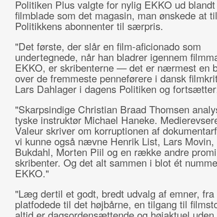
Politiken Plus valgte for nylig EKKO ud bland
filmblade som det magasin, man ønskede at ti
Politikkens abonnenter til særpris.
"Det første, der slår en film-aficionado som
undertegnede, når han bladrer igennem filmm
EKKO, er skribenterne — det er nærmest en b
over de fremmeste penneførere i dansk filmkriti
Lars Dahlager i dagens Politiken og fortsætter
"Skarpsindige Christian Braad Thomsen analy
tyske instruktør Michael Haneke. Medierevser
Valeur skriver om korruptionen af dokumentarf
vi kunne også nævne Henrik List, Lars Movin,
Bukdahl, Morten Piil og en række andre prom
skribenter. Og det alt sammen i blot ét numme
EKKO."
"Læg dertil et godt, bredt udvalg af emner, fra
platfodede til det højbårne, en tilgang til filmsto
altid er dagsordensættende og højaktuel uden