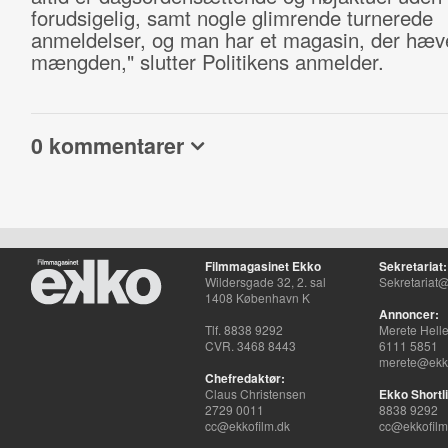
forudsigelig, samt nogle glimrende turnerede
anmeldelser, og man har et magasin, der hæve
mængden," slutter Politikens anmelder.
0 kommentarer
Filmmagasinet Ekko
Sekretariat:
Wildersgade 32, 2. sal
Sekretariat@
1408 København K
Annoncer:
Tlf. 8838 9292
Merete Hell
CVR. 3468 8443
6111 5851
merete@ekko
Chefredaktør:
Claus Christensen
Ekko Shortli
2729 0011
8838 9292
cc@ekkofilm.dk
cc@ekkofilm