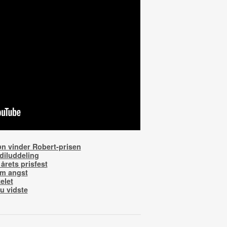
øn vinder Robert-prisen
odiluddeling
årets prisfest
om angst
elet
u vidste