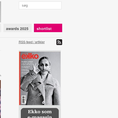
awards 2025
shortlist
RSS-feed / artikler
h