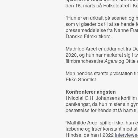
den 16. marts på Folketeatret i 
”Hun er en urkraft på scenen og ha
som vi glæder os til at se hende fo
pressemeddelelse fra Nanne Fran
Danske Filmkritikere.
Mathilde Arcel er uddannet fra 
2020, og hun har markeret sig i t
filmbranchesatire
Agent
og Ditte
Men hendes største præstation fi
Ekko Shortlist.
Konfronterer angsten
I Nicolai G.H. Johansens kortfilm 
panikangst, da hun mister sin gy
besættelse for hende at få ham ti
”Mathilde Arcel spiller ikke, hun
e
læberne og truer konstant med at
Hindse, da han i 2022
interview