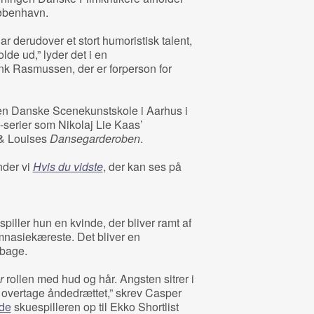
København.
r derudover et stort humoristisk talent,
lde ud,” lyder det i en
k Rasmussen, der er forperson for
Den Danske Scenekunstskole i Aarhus i
v-serier som Nikolaj Lie Kaas’
 & Louises
Dansegarderoben
.
nder vi
Hvis du vidste
, der kan ses på
spiller hun en kvinde, der bliver ramt af
mnasiekæreste. Det bliver en
lbage.
r
rollen med hud og hår. Angsten sitrer i
 overtage åndedrættet,” skrev Casper
ede
skuespilleren op til Ekko Shortlist