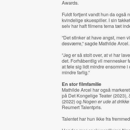
Awards.
Fuldt fortjent vandt hun da også 
kvindelige skuespiller. I sin takke
selv har haft filmens tema tæt inde
”Det stinker at have angst, men 
desværre,” sagde Mathilde Arcel.
”Jeg er så stolt over, at vi har la
det. Forhåbentlig vil mennesker fø
at føle sig lidt mindre ensomme i
mindre farlig.”
En stor filmfamilie
Mathilde Arcel har også markere
på Det Kongelige Teater (2023),
(2022) og
Nogen er ude at drikke
Reumert Talentpris.
Talentet har hun ikke fra fremmed