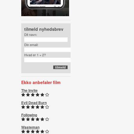
tilmeld nyhedsbrev
Dit navn:
Din email:
Hvad er 1 + 2?
Ekko anbefaler film
The Invite
Evil Dead Burn
Following
Wasteman