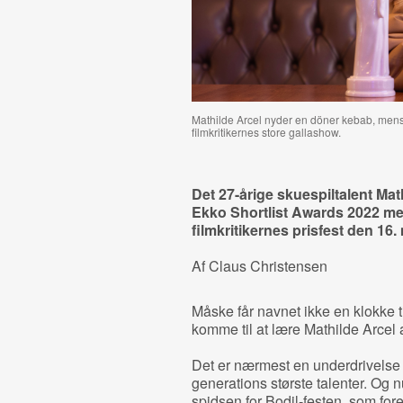
Mathilde Arcel nyder en döner kebab, mens 
filmkritikernes store gallashow.
Det 27-årige skuespiltalent Math
Ekko Shortlist Awards 2022 me
filmkritikernes prisfest den 16.
Af Claus Christensen
Måske får navnet ikke en klokke t
komme til at lære Mathilde Arcel 
Det er nærmest en underdrivelse a
generations største talenter. Og n
spidsen for Bodil-festen, som for