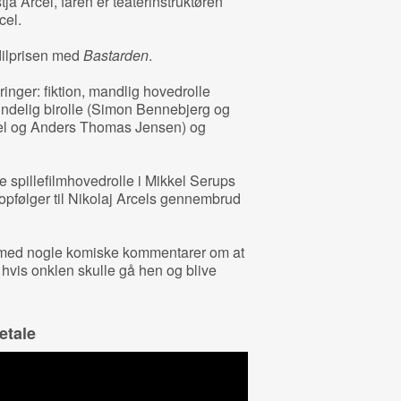
a Arcel, faren er teaterinstruktøren
cel.
odilprisen med
Bastarden
.
inger: fiktion, mandlig hovedrolle
ndelig birolle (Simon Bennebjerg og
cel og Anders Thomas Jensen) og
ste spillefilmhovedrolle i Mikkel Serups
 opfølger til Nikolaj Arcels gennembrud
 med nogle komiske kommentarer om at
, hvis onklen skulle gå hen og blive
etale