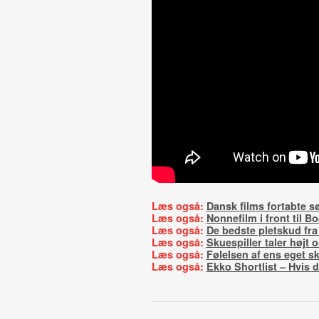
Læs også:
Dansk films fortabte s
Læs også:
Nonnefilm i front til B
Læs også:
De bedste pletskud fra 
Læs også:
Skuespiller taler højt 
Læs også:
Følelsen af ens eget sk
Læs også:
Ekko Shortlist – Hvis d