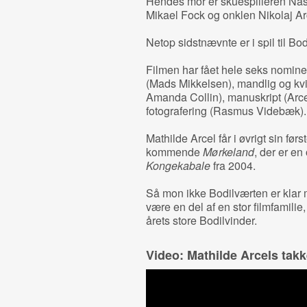
Hendes mor er skuespilleren Nastj
Mikael Fock og onklen Nikolaj Ar
Netop sidstnævnte er i spil til B
Filmen har fået hele seks nominer
(Mads Mikkelsen), mandlig og kvi
Amanda Collin), manuskript (Ar
fotografering (Rasmus Videbæk).
Mathilde Arcel får i øvrigt sin før
kommende
Mørkeland
, der er en
Kongekabale
fra 2004.
Så mon ikke Bodilværten er klar
være en del af en stor filmfamilie
årets store Bodilvinder.
Video: Mathilde Arcels takk