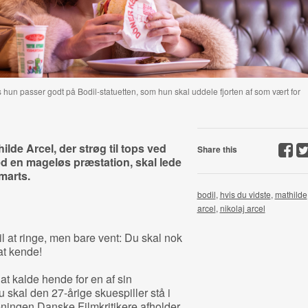
hun passer godt på Bodil-statuetten, som hun skal uddele fjorten af som vært for
ilde Arcel, der strøg til tops ved
Share this
d en mageløs præstation, skal lede
 marts.
bodil
,
hvis du vidste
,
mathilde
arcel
,
nikolaj arcel
il at ringe, men bare vent: Du skal nok
at kende!
t kalde hende for en af sin
u skal den 27-årige skuespiller stå i
eningen Danske Filmkritikere afholder