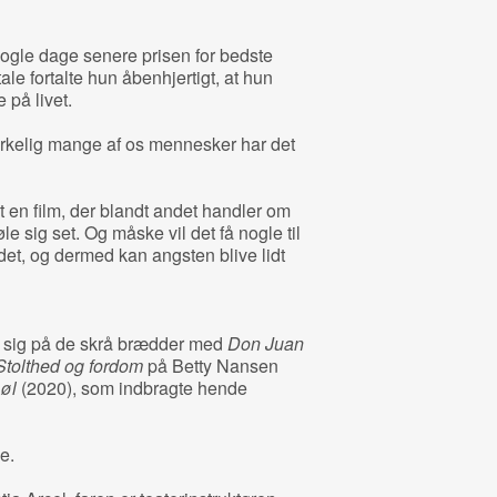
nogle dage senere prisen for bedste
tale fortalte hun åbenhjertigt, at hun
 på livet.
virkelig mange af os mennesker har det
vet en film, der blandt andet handler om
le sig set. Og måske vil det få nogle til
 det, og dermed kan angsten blive lidt
t sig på de skrå brædder med
Don Juan
Stolthed og fordom
på Betty Nansen
 øl
(2020), som indbragte hende
e.