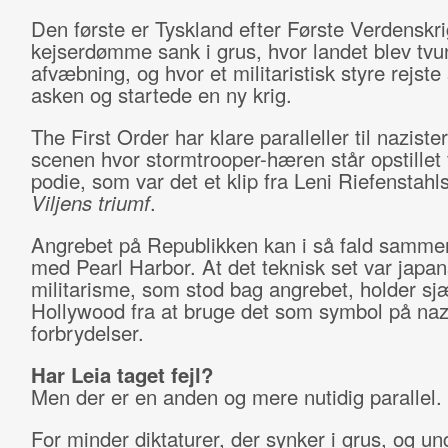
Den første er Tyskland efter Første Verdenskri
kejserdømme sank i grus, hvor landet blev tvun
afvæbning, og hvor et militaristisk styre rejste 
asken og startede en ny krig.
The First Order har klare paralleller til naziste
scenen hvor stormtrooper-hæren står opstillet 
podie, som var det et klip fra Leni Riefenstahls
Viljens triumf
.
Angrebet på Republikken kan i så fald samme
med Pearl Harbor. At det teknisk set var japa
militarisme, som stod bag angrebet, holder sj
Hollywood fra at bruge det som symbol på na
forbrydelser.
Har Leia taget fejl?
Men der er en anden og mere nutidig parallel.
For minder diktaturer, der synker i grus, og u