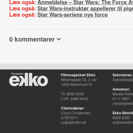
Læs også:
Anmeldelse – Star Wars: The Force 
Læs også:
Star Wars-instruktør appellerer til pig
Læs også:
Star Wars-seriens nye force
0 kommentarer
Filmmagasinet Ekko
Sekretariat:
Wildersgade 32, 2. sal
Sekretariat@
1408 København K
Annoncer:
Tlf. 8838 9292
Merete Hell
CVR. 3468 8443
6111 5851
merete@ekko
Chefredaktør:
Claus Christensen
Ekko Shortli
2729 0011
8838 9292
cc@ekkofilm.dk
cc@ekkofilm