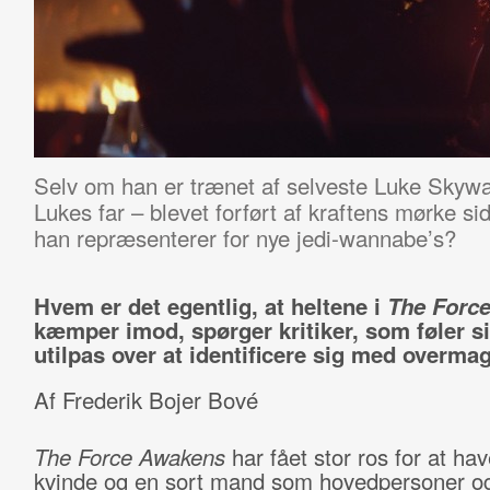
Selv om han er trænet af selveste Luke Skywa
Lukes far – blevet forført af kraftens mørke s
han repræsenterer for nye jedi-wannabe’s?
Hvem er det egentlig, at heltene i
The Forc
kæmper imod, spørger kritiker, som føler s
utilpas over at identificere sig med overmag
Af Frederik Bojer Bové
The Force Awakens
har fået stor ros for at ha
kvinde og en sort mand som hovedpersoner o