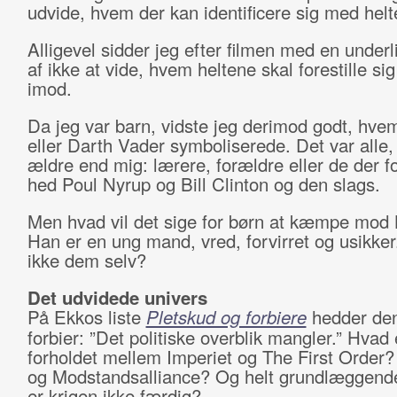
udvide, hvem der kan identificere sig med helt
Alligevel sidder jeg efter filmen med en underli
af ikke at vide, hvem heltene skal forestille s
imod.
Da jeg var barn, vidste jeg derimod godt, hve
eller Darth Vader symboliserede. Det var alle,
ældre end mig: lærere, forældre eller de der fo
hed Poul Nyrup og Bill Clinton og den slags.
Men hvad vil det sige for børn at kæmpe mod
Han er en ung mand, vred, forvirret og usikker
ikke dem selv?
Det udvidede univers
På Ekkos liste
Pletskud og forbiere
hedder den
forbier: ”Det politiske overblik mangler.” Hvad 
forholdet mellem Imperiet og The First Order?
og Modstandsalliance? Og helt grundlæggende
er krigen ikke færdig?