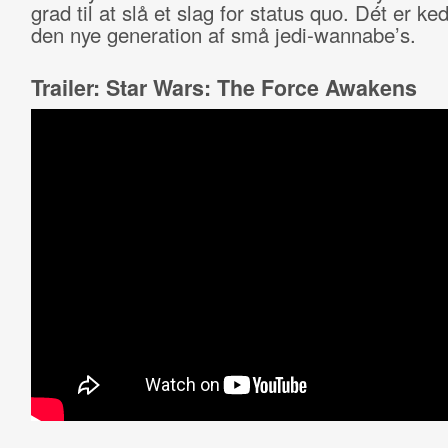
grad til at slå et slag for status quo. Dét er ked
den nye generation af små jedi-wannabe’s.
Trailer: Star Wars: The Force Awakens