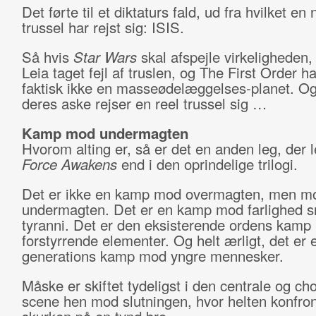
Det førte til et diktaturs fald, ud fra hvilket en 
trussel har rejst sig: ISIS.
Så hvis
Star Wars
skal afspejle virkeligheden,
Leia taget fejl af truslen, og The First Order ha
faktisk ikke en masseødelæggelses-planet. Og
deres aske rejser en reel trussel sig …
Kamp mod undermagten
Hvorom alting er, så er det en anden leg, der 
Force Awakens
end i den oprindelige trilogi.
Det er ikke en kamp mod overmagten, men m
undermagten. Det er en kamp mod farlighed s
tyranni. Det er den eksisterende ordens kamp
forstyrrende elementer. Og helt ærligt, det er
generations kamp mod yngre mennesker.
Måske er skiftet tydeligst i den centrale og c
scene hen mod slutningen, hvor helten konfron