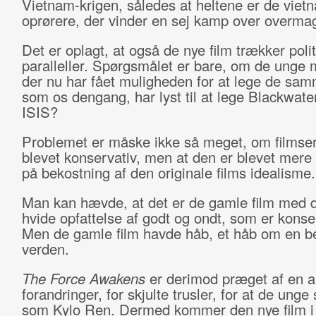
Vietnam-krigen, således at heltene er de viet
oprørere, der vinder en sej kamp over overma
Det er oplagt, at også de nye film trækker poli
paralleller. Spørgsmålet er bare, om de unge
der nu har fået muligheden for at lege de sa
som os dengang, har lyst til at lege Blackwat
ISIS?
Problemet er måske ikke så meget, om filmser
blevet konservativ, men at den er blevet mere r
på bekostning af den originale films idealisme.
Man kan hævde, at det er de gamle film med d
hvide opfattelse af godt og ondt, som er konse
Men de gamle film havde håb, et håb om en b
verden.
The Force Awakens
er derimod præget af en a
forandringer, for skjulte trusler, for at de unge 
som Kylo Ren. Dermed kommer den nye film i