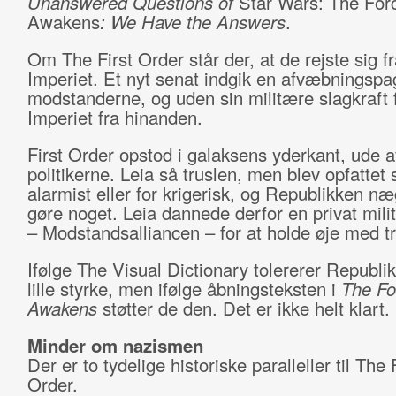
Unanswered Questions of
Star Wars: The For
Awakens
: We Have the Answers
.
Om The First Order står der, at de rejste sig fr
Imperiet. Et nyt senat indgik en afvæbningsp
modstanderne, og uden sin militære slagkraft f
Imperiet fra hinanden.
First Order opstod i galaksens yderkant, ude a
politikerne. Leia så truslen, men blev opfattet
alarmist eller for krigerisk, og Republikken næ
gøre noget. Leia dannede derfor en privat mili
– Modstandsalliancen – for at holde øje med tr
Ifølge The Visual Dictionary tolererer Republi
lille styrke, men ifølge åbningsteksten i
The Fo
Awaken
s
støtter de den. Det er ikke helt klart.
Minder om nazismen
Der er to tydelige historiske paralleller til The 
Order.