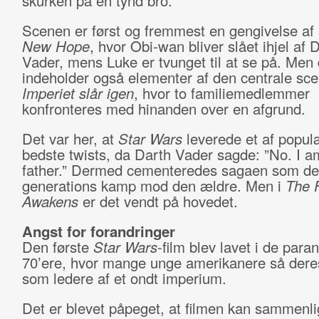
skurken på en tynd bro.
Scenen er først og fremmest en gengivelse af
New Hope
, hvor Obi-wan bliver slået ihjel af 
Vader, mens Luke er tvunget til at se på. Men
indeholder også elementer af den centrale sce
Imperiet slår igen
, hvor to familiemedlemmer
konfronteres med hinanden over en afgrund.
Det var her, at
Star Wars
leverede et af popul
bedste twists, da Darth Vader sagde: ”No. I a
father.” Dermed cementeredes sagaen som d
generations kamp mod den ældre. Men i
The 
Awakens
er det vendt på hovedet.
Angst for forandringer
Den første
Star Wars
-film blev lavet i de para
70’ere, hvor mange unge amerikanere så deres
som ledere af et ondt imperium.
Det er blevet påpeget, at filmen kan sammenl