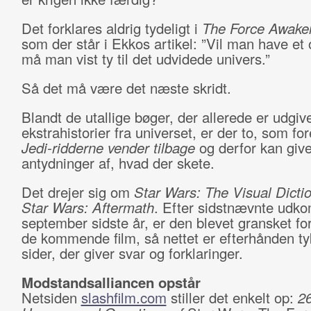
Det forklares aldrig tydeligt i
The Force Awake
som der står i Ekkos artikel: ”Vil man have et 
må man vist ty til det udvidede univers.”
Så det må være det næste skridt.
Blandt de utallige bøger, der allerede er udgi
ekstrahistorier fra universet, er der to, som for
Jedi-ridderne vender tilbage
og derfor kan giv
antydninger af, hvad der skete.
Det drejer sig om
Star Wars: The Visual Dicti
Star Wars: Aftermath
. Efter sidstnævnte udko
september sidste år, er den blevet gransket fo
de kommende film, så nettet er efterhånden t
sider, der giver svar og forklaringer.
Modstandsalliancen opstår
Netsiden
slashfilm.com
stiller det enkelt op:
2